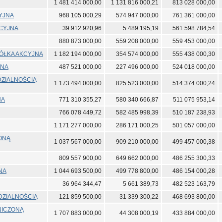
1 481 414 000,00
1 131 816 000,21
813 028 000,00
CYJNA
968 105 000,29
574 947 000,00
761 361 000,00
KCYJNA
39 912 920,96
5 489 195,19
561 598 784,54
880 873 000,00
559 208 000,00
559 453 000,00
PÓŁKA AKCYJNA
1 182 194 000,00
354 574 000,00
555 438 000,30
JNA
487 521 000,00
227 496 000,00
524 018 000,00
DZIALNOŚCIĄ
1 173 494 000,00
825 523 000,00
514 374 000,24
NA
771 310 355,27
580 340 666,87
511 075 953,14
766 078 449,72
582 485 998,39
510 187 238,93
1 171 277 000,00
286 171 000,25
501 057 000,00
ONĄ
1 037 567 000,00
909 210 000,00
499 457 000,38
809 557 900,00
649 662 000,00
486 255 300,33
NA
1 044 693 500,00
499 778 800,00
486 154 000,28
36 964 344,47
5 661 389,73
482 523 163,79
DZIALNOŚCIĄ
121 859 500,00
31 339 300,22
468 693 800,00
ANICZONĄ
1 707 883 000,00
44 308 000,19
433 884 000,00