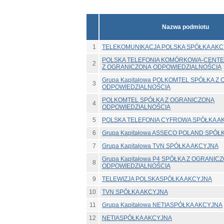
Nazwa podmiotu
1
TELEKOMUNIKACJA POLSKA SPÓŁKA AK
POLSKA TELEFONIA KOMÓRKOWA-CENTE
2
Z OGRANICZONĄ ODPOWIEDZIALNOŚCIĄ
Grupa Kapitałowa POLKOMTEL SPÓŁKA Z
3
ODPOWIEDZIALNOŚCIĄ
POLKOMTEL SPÓŁKA Z OGRANICZONĄ
4
ODPOWIEDZIALNOŚCIĄ
5
POLSKA TELEFONIA CYFROWA SPÓŁKA A
6
Grupa Kapitałowa ASSECO POLAND SPÓŁ
7
Grupa Kapitałowa TVN SPÓŁKA AKCYJNA
Grupa Kapitałowa P4 SPÓŁKA Z OGRANIC
8
ODPOWIEDZIALNOŚCIĄ
9
TELEWIZJA POLSKASPÓŁKA AKCYJNA
10
TVN SPÓŁKA AKCYJNA
11
Grupa Kapitałowa NETIASPÓŁKA AKCYJNA
12
NETIASPÓŁKA AKCYJNA