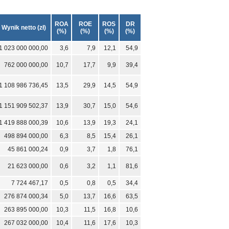
ROA
ROE
ROS
DR
Wynik netto (zł)
(%)
(%)
(%)
(%)
1 023 000 000,00
3,6
7,9
12,1
54,9
762 000 000,00
10,7
17,7
9,9
39,4
1 108 986 736,45
13,5
29,9
14,5
54,9
1 151 909 502,37
13,9
30,7
15,0
54,6
1 419 888 000,39
10,6
13,9
19,3
24,1
498 894 000,00
6,3
8,5
15,4
26,1
45 861 000,24
0,9
3,7
1,8
76,1
21 623 000,00
0,6
3,2
1,1
81,6
7 724 467,17
0,5
0,8
0,5
34,4
276 874 000,34
5,0
13,7
16,6
63,5
263 895 000,00
10,3
11,5
16,8
10,6
267 032 000,00
10,4
11,6
17,6
10,3