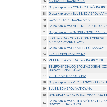
26
AGORA SPÓŁKA AKCYJNA
27
Grupa Kapitałowa COMARCH SPÓŁKA AK
28
Grupa Kapitałowa BLUE MEDIA SPÓŁKA A
29
COMARCH SPÓŁKA AKCYJNA
30
Grupa Kapitałowa MULTIMEDIA POLSKA S
31
Grupa Kapitałowa SYGNITY SPÓŁKA AKCY
BDN SPÓŁKA Z OGRANICZONĄ ODPOWIE
32
SPÓŁKA KOMANDYTOWA
33
Grupa Kapitałowa EXATEL SPÓŁKA AKCYJ
34
EXATEL SPÓŁKA AKCYJNA
35
MULTIMEDIA POLSKA SPÓŁKA AKCYJNA
TELEFONIA DIALOG SPÓŁKA Z OGRANICZ
36
ODPOWIEDZIALNOŚCIĄ
37
VECTRA SPÓŁKA AKCYJNA
38
Grupa Kapitałowa VECTRA SPÓŁKA AKCYJ
39
BLUE MEDIA SPÓŁKA AKCYJNA
40
OMD SPÓŁKA Z OGRANICZONĄ ODPOWIE
Grupa Kapitałowa ASTER SPÓŁKA Z OGR
41
ODPOWIEDZIALNOŚCIĄ