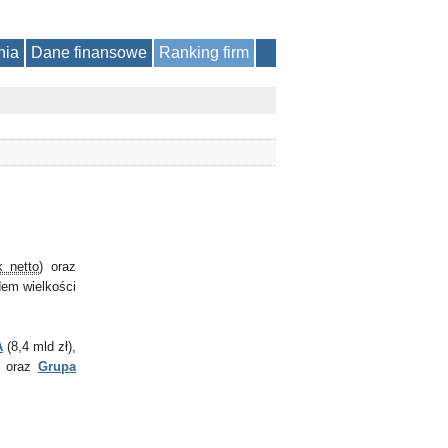
nia
Dane finansowe
Ranking firm
k netto
) oraz
dem wielkości
A
(8,4 mld zł),
) oraz
Grupa