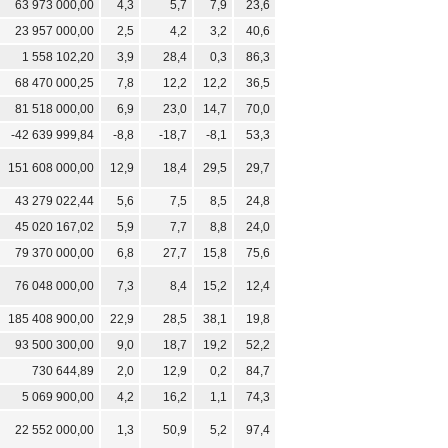
63 973 000,00
4,3
5,7
7,9
23,6
23 957 000,00
2,5
4,2
3,2
40,6
1 558 102,20
3,9
28,4
0,3
86,3
68 470 000,25
7,8
12,2
12,2
36,5
81 518 000,00
6,9
23,0
14,7
70,0
-42 639 999,84
-8,8
-18,7
-8,1
53,3
151 608 000,00
12,9
18,4
29,5
29,7
43 279 022,44
5,6
7,5
8,5
24,8
45 020 167,02
5,9
7,7
8,8
24,0
79 370 000,00
6,8
27,7
15,8
75,6
76 048 000,00
7,3
8,4
15,2
12,4
185 408 900,00
22,9
28,5
38,1
19,8
93 500 300,00
9,0
18,7
19,2
52,2
730 644,89
2,0
12,9
0,2
84,7
5 069 900,00
4,2
16,2
1,1
74,3
22 552 000,00
1,3
50,9
5,2
97,4