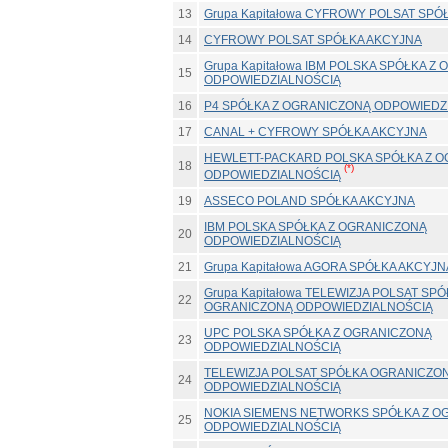
13
Grupa Kapitałowa CYFROWY POLSAT SPÓ
14
CYFROWY POLSAT SPÓŁKA AKCYJNA
Grupa Kapitałowa IBM POLSKA SPÓŁKA Z
15
ODPOWIEDZIALNOŚCIĄ
16
P4 SPÓŁKA Z OGRANICZONĄ ODPOWIEDZ
17
CANAL + CYFROWY SPÓŁKA AKCYJNA
HEWLETT-PACKARD POLSKA SPÓŁKA Z 
18
(*)
ODPOWIEDZIALNOŚCIĄ
19
ASSECO POLAND SPÓŁKA AKCYJNA
IBM POLSKA SPÓŁKA Z OGRANICZONĄ
20
ODPOWIEDZIALNOŚCIĄ
21
Grupa Kapitałowa AGORA SPÓŁKA AKCYJN
Grupa Kapitałowa TELEWIZJA POLSAT SP
22
OGRANICZONĄ ODPOWIEDZIALNOŚCIĄ
UPC POLSKA SPÓŁKA Z OGRANICZONĄ
23
ODPOWIEDZIALNOŚCIĄ
TELEWIZJA POLSAT SPÓŁKA OGRANICZO
24
ODPOWIEDZIALNOŚCIĄ
NOKIA SIEMENS NETWORKS SPÓŁKA Z O
25
ODPOWIEDZIALNOŚCIĄ