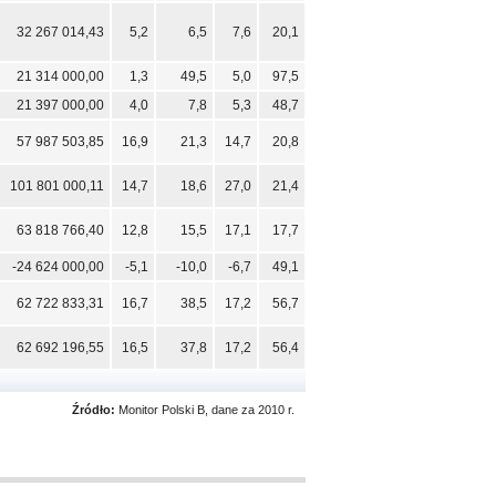
32 267 014,43
5,2
6,5
7,6
20,1
21 314 000,00
1,3
49,5
5,0
97,5
21 397 000,00
4,0
7,8
5,3
48,7
57 987 503,85
16,9
21,3
14,7
20,8
101 801 000,11
14,7
18,6
27,0
21,4
63 818 766,40
12,8
15,5
17,1
17,7
-24 624 000,00
-5,1
-10,0
-6,7
49,1
62 722 833,31
16,7
38,5
17,2
56,7
62 692 196,55
16,5
37,8
17,2
56,4
Źródło:
Monitor Polski B, dane za 2010 r.