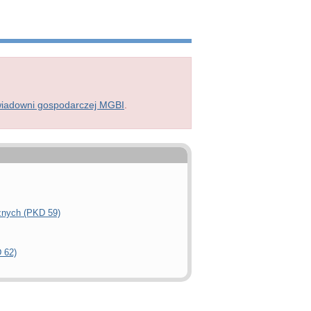
wiadowni gospodarczej MGBI
.
cznych (PKD 59)
 62)