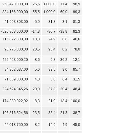
258 470 000,00
25,5
1 000,0
17,4
98,9
884 166 000,00
55,5
1 000,0
60,0
99,3
41 993 803,00
5,9
31,8
3,1
81,3
-526 863 000,00
-14,3
-80,7
-38,8
82,3
115 822 000,00
13,3
24,9
8,8
46,6
96 776 000,00
20,5
93,4
8,2
78,0
422 453 000,20
8,6
9,8
36,2
12,1
34 362 037,00
5,6
39,5
3,0
85,7
71 869 000,00
4,0
5,8
6,4
31,5
224 524 345,26
20,0
37,3
20,4
46,4
-174 389 022,92
-8,3
21,9
-18,4
100,0
196 816 824,56
23,5
38,4
21,3
38,7
44 018 750,00
8,2
14,9
4,9
45,0