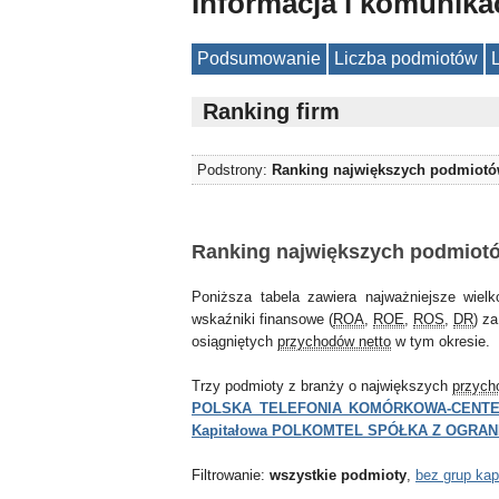
Informacja i komunika
Podsumowanie
Liczba podmiotów
Ranking firm
Podstrony:
Ranking największych podmiot
Ranking największych podmiotów 
Poniższa tabela zawiera najważniejsze wiel
wskaźniki finansowe (
ROA
,
ROE
,
ROS
,
DR
) z
osiągniętych
przychodów netto
w tym okresie.
Trzy podmioty z branży o największych
przych
POLSKA TELEFONIA KOMÓRKOWA-CENTE
Kapitałowa POLKOMTEL SPÓŁKA Z OGRA
Filtrowanie:
wszystkie podmioty
,
bez grup kap