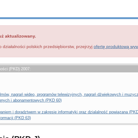
uż aktualizowany.
o działalności polskich przedsiębiorstw, przejrzyj
ofertę produktową wy
ności (PKD) 2007:
filmów, nagrań wideo, programów telewizyjnych, nagrań dźwiękowych i muzy
pnych i abonamentowych (PKD 60)
aniem i doradztwem w zakresie informatyki oraz dzialalność powiązana (PKD
formacji (PKD 63)