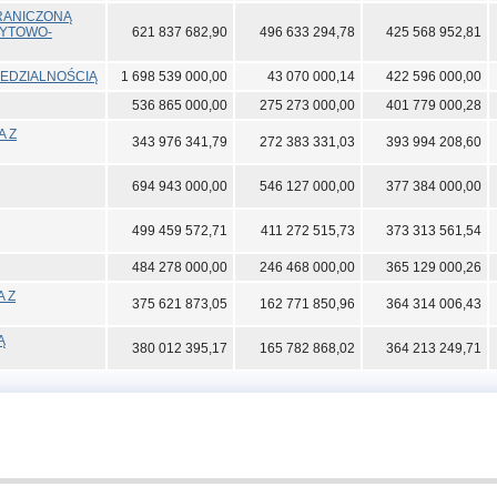
GRANICZONĄ
DYTOWO-
621 837 682,90
496 633 294,78
425 568 952,81
EDZIALNOŚCIĄ
1 698 539 000,00
43 070 000,14
422 596 000,00
536 865 000,00
275 273 000,00
401 779 000,28
A Z
343 976 341,79
272 383 331,03
393 994 208,60
694 943 000,00
546 127 000,00
377 384 000,00
499 459 572,71
411 272 515,73
373 313 561,54
484 278 000,00
246 468 000,00
365 129 000,26
A Z
375 621 873,05
162 771 850,96
364 314 006,43
Ą
380 012 395,17
165 782 868,02
364 213 249,71