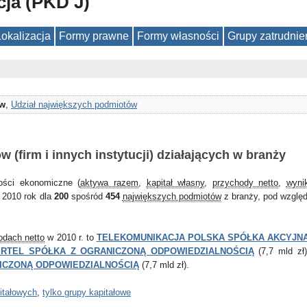
cja (PKD J)
Lokalizacja
Formy prawne
Formy własności
Grupy zatrudnie
ów
,
Udział największych podmiotów
(firm i innych instytucji) działających w branży
kości ekonomiczne (
aktywa razem
,
kapitał własny
,
przychody netto
,
wyni
a 2010 rok dla
200
spośród
454
największych podmiotów
z branży, pod wzglę
odach netto
w 2010 r. to
TELEKOMUNIKACJA POLSKA SPÓŁKA AKCYJN
RTEL SPÓŁKA Z OGRANICZONĄ ODPOWIEDZIALNOŚCIĄ
(7,7 mld zł
NICZONĄ ODPOWIEDZIALNOŚCIĄ
(7,7 mld zł).
itałowych
,
tylko grupy kapitałowe