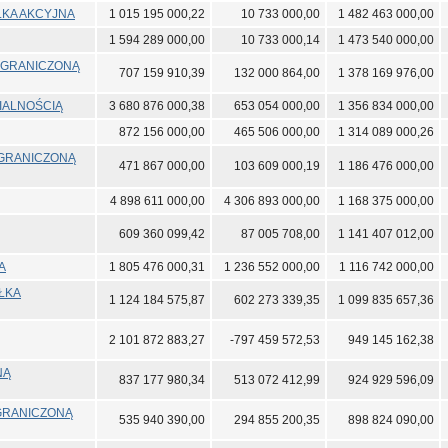
ŁKA AKCYJNA
1 015 195 000,22
10 733 000,00
1 482 463 000,00
1 594 289 000,00
10 733 000,14
1 473 540 000,00
 OGRANICZONĄ
707 159 910,39
132 000 864,00
1 378 169 976,00
IALNOŚCIĄ
3 680 876 000,38
653 054 000,00
1 356 834 000,00
872 156 000,00
465 506 000,00
1 314 089 000,26
OGRANICZONĄ
471 867 000,00
103 609 000,19
1 186 476 000,00
4 898 611 000,00
4 306 893 000,00
1 168 375 000,00
609 360 099,42
87 005 708,00
1 141 407 012,00
A
1 805 476 000,31
1 236 552 000,00
1 116 742 000,00
ÓŁKA
1 124 184 575,87
602 273 339,35
1 099 835 657,36
2 101 872 883,27
-797 459 572,53
949 145 162,38
NĄ
837 177 980,34
513 072 412,99
924 929 596,09
GRANICZONĄ
535 940 390,00
294 855 200,35
898 824 090,00