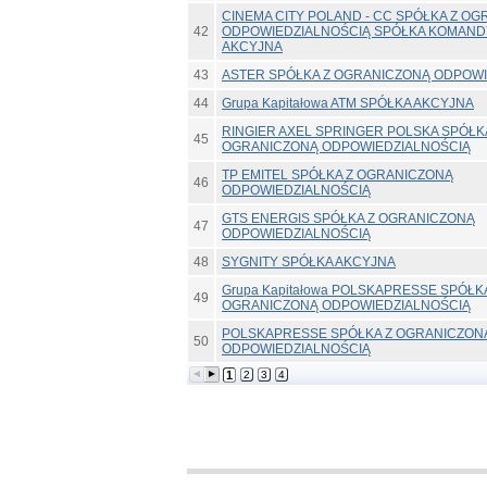
CINEMA CITY POLAND - CC SPÓŁKA Z O
42
ODPOWIEDZIALNOŚCIĄ SPÓŁKA KOMAN
AKCYJNA
43
ASTER SPÓŁKA Z OGRANICZONĄ ODPOWI
44
Grupa Kapitałowa ATM SPÓŁKA AKCYJNA
RINGIER AXEL SPRINGER POLSKA SPÓŁK
45
OGRANICZONĄ ODPOWIEDZIALNOŚCIĄ
TP EMITEL SPÓŁKA Z OGRANICZONĄ
46
ODPOWIEDZIALNOŚCIĄ
GTS ENERGIS SPÓŁKA Z OGRANICZONĄ
47
ODPOWIEDZIALNOŚCIĄ
48
SYGNITY SPÓŁKA AKCYJNA
Grupa Kapitałowa POLSKAPRESSE SPÓŁK
49
OGRANICZONĄ ODPOWIEDZIALNOŚCIĄ
POLSKAPRESSE SPÓŁKA Z OGRANICZON
50
ODPOWIEDZIALNOŚCIĄ
1
2
3
4