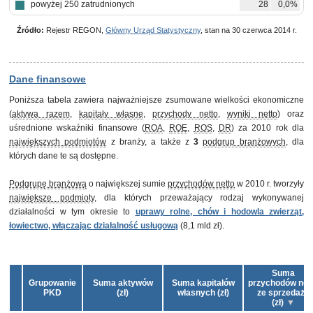
powyżej 250 zatrudnionych
28
0,0%
Źródło:
Rejestr REGON,
Główny Urząd Statystyczny
, stan na 30 czerwca 2014 r.
Dane finansowe
Poniższa tabela zawiera najważniejsze zsumowane wielkości ekonomiczne
(
aktywa razem
,
kapitały własne
,
przychody netto
,
wyniki netto
) oraz
uśrednione wskaźniki finansowe (
ROA
,
ROE
,
ROS
,
DR
) za 2010 rok dla
największych podmiotów
z branży, a także z
3
podgrup branżowych
, dla
których dane te są dostępne.
Podgrupę branżową
o największej sumie
przychodów netto
w 2010 r. tworzyły
największe podmioty
, dla których przeważający rodzaj wykonywanej
działalności w tym okresie to
uprawy rolne, chów i hodowla zwierząt,
łowiectwo, włączając działalność usługową
(8,1 mld zł).
Suma
Grupowanie
Suma aktywów
Suma kapitałów
przychodów net
PKD
(zł)
własnych (zł)
ze sprzedaży
(zł)