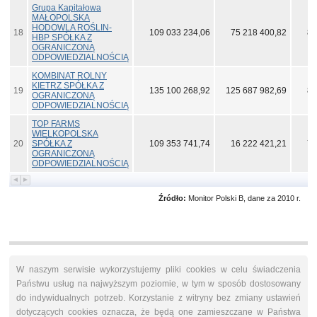
Grupa Kapitałowa
MAŁOPOLSKA
HODOWLA ROŚLIN-
18
109 033 234,06
75 218 400,82
82
HBP SPÓŁKA Z
OGRANICZONĄ
ODPOWIEDZIALNOŚCIĄ
KOMBINAT ROLNY
KIETRZ SPÓŁKA Z
19
135 100 268,92
125 687 982,69
82
OGRANICZONĄ
ODPOWIEDZIALNOŚCIĄ
TOP FARMS
WIELKOPOLSKA
20
SPÓŁKA Z
109 353 741,74
16 222 421,21
74
OGRANICZONĄ
ODPOWIEDZIALNOŚCIĄ
Źródło:
Monitor Polski B, dane za 2010 r.
W naszym serwisie wykorzystujemy pliki cookies w celu świadczenia
Państwu usług na najwyższym poziomie, w tym w sposób dostosowany
do indywidualnych potrzeb. Korzystanie z witryny bez zmiany ustawień
dotyczących cookies oznacza, że będą one zamieszczane w Państwa