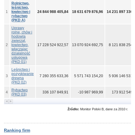
Rolnictwo,
leśnictwo,
1
łowiectwo i
24 844 988 405,84
18 631 679 876,96
14 231 897 336,
rybactwo
(PKD A)
Uprawy
rolne, chów i
hodowla
zwierząt,
2
łowiectwo,
17 228 524 922,57
13 070 924 692,75
8 121 838 254,
włączając
działalność
usługową
(PKD 01)
Leśnictwo i
pozyskiwanie
3
7 280 355 633,36
5 571 743 154,20
5 936 146 531,
drewna
(PKD 02)
Rybactwo
4
336 107 849,91
-10 987 969,99
173 912 549,
(PKD 03)
Źródło:
Monitor Polski B, dane za 2010 r.
Ranking firm