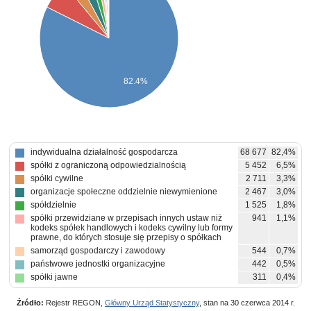
82.4%
indywidualna działalność gospodarcza
68 677
82,4%
spółki z ograniczoną odpowiedzialnością
5 452
6,5%
spółki cywilne
2 711
3,3%
organizacje społeczne oddzielnie niewymienione
2 467
3,0%
spółdzielnie
1 525
1,8%
spółki przewidziane w przepisach innych ustaw niż
941
1,1%
kodeks spółek handlowych i kodeks cywilny lub formy
prawne, do których stosuje się przepisy o spółkach
samorząd gospodarczy i zawodowy
544
0,7%
państwowe jednostki organizacyjne
442
0,5%
spółki jawne
311
0,4%
spółki komandytowe
114
0,1%
Źródło:
pozostałe
Rejestr REGON,
Główny Urząd Statystyczny
, stan na 30 czerwca 2014 r.
162
0,2%