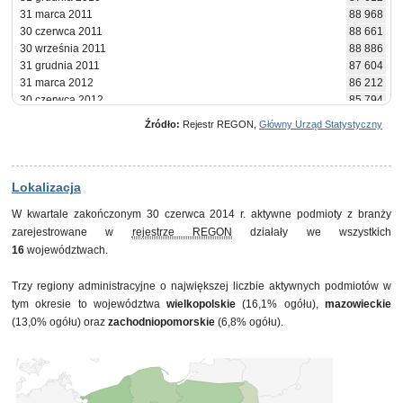
31 marca 2011
88 968
30 czerwca 2011
88 661
30 września 2011
88 886
31 grudnia 2011
87 604
31 marca 2012
86 212
30 czerwca 2012
85 794
30 września 2012
85 231
Źródło:
Rejestr REGON,
Główny Urząd Statystyczny
31 grudnia 2012
84 353
31 marca 2013
83 734
30 czerwca 2013
83 958
30 września 2013
83 926
Lokalizacja
31 grudnia 2013
82 801
W kwartale zakończonym 30 czerwca 2014 r. aktywne podmioty z branży
31 marca 2014
83 146
zarejestrowane w
rejestrze REGON
działały we wszystkich
30 czerwca 2014
83 346
16
województwach.
Trzy regiony administracyjne o największej liczbie aktywnych podmiotów w
tym okresie to województwa
wielkopolskie
(16,1% ogółu),
mazowieckie
(13,0% ogółu) oraz
zachodniopomorskie
(6,8% ogółu).