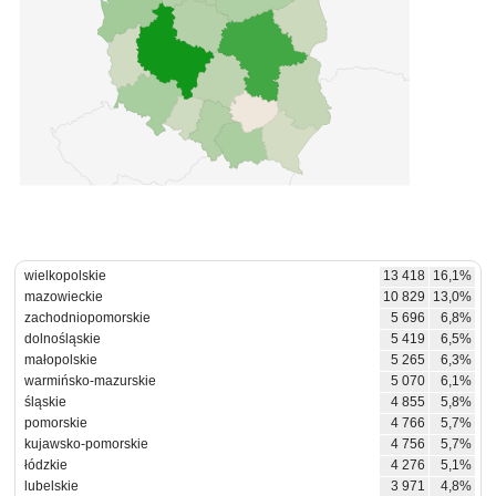
wielkopolskie
13 418
16,1%
mazowieckie
10 829
13,0%
zachodniopomorskie
5 696
6,8%
dolnośląskie
5 419
6,5%
małopolskie
5 265
6,3%
warmińsko-mazurskie
5 070
6,1%
śląskie
4 855
5,8%
pomorskie
4 766
5,7%
kujawsko-pomorskie
4 756
5,7%
łódzkie
4 276
5,1%
lubelskie
3 971
4,8%