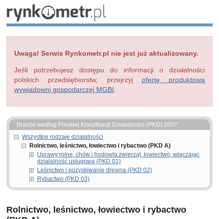
Uwaga! Serwis Rynkometr.pl nie jest już aktualizowany.
Jeśli potrzebujesz dostępu do informacji o działalności
polskich przedsiębiorstw, przejrzyj
ofertę produktową
wywiadowni gospodarczej MGBI
.
Branże według Polskiej Klasyfikacji Działalności (PKD) 2007:
Wszystkie rodzaje działalności
Rolnictwo, leśnictwo, łowiectwo i rybactwo (PKD A)
Uprawy rolne, chów i hodowla zwierząt, łowiectwo, włączając
działalność usługową (PKD 01)
Leśnictwo i pozyskiwanie drewna (PKD 02)
Rybactwo (PKD 03)
Rolnictwo, leśnictwo, łowiectwo i rybactwo