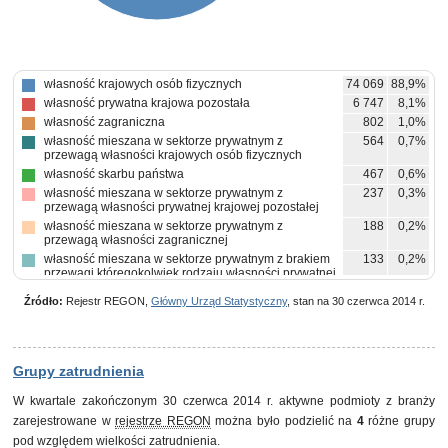
własność krajowych osób fizycznych
74 069
88,9%
własność prywatna krajowa pozostała
6 747
8,1%
własność zagraniczna
802
1,0%
własność mieszana w sektorze prywatnym z
564
0,7%
przewagą własności krajowych osób fizycznych
własność skarbu państwa
467
0,6%
własność mieszana w sektorze prywatnym z
237
0,3%
przewagą własności prywatnej krajowej pozostałej
własność mieszana w sektorze prywatnym z
188
0,2%
przewagą własności zagranicznej
własność mieszana w sektorze prywatnym z brakiem
133
0,2%
przewagi któregokolwiek rodzaju własności prywatnej
własność państwowych osób prawnych
47
0,1%
Źródło:
Rejestr REGON,
Główny Urząd Statystyczny
, stan na 30 czerwca 2014 r.
własność samorządowa
46
0,1%
pozostałe
46
0,1%
Grupy zatrudnienia
W kwartale zakończonym 30 czerwca 2014 r. aktywne podmioty z branży
zarejestrowane w
rejestrze REGON
można było podzielić na
4
różne grupy
pod względem wielkości zatrudnienia.