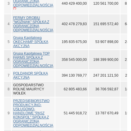
OGRANICZONĄ
3
440 429 400,00
120 561 700,00
810
ODPOWIEDZIALNOŚCIĄ
(*)
FERMY DROBIU
"WOŹNIAK" SPÓŁKA Z
4
402 478 279,83
151 695 572,40
647
OGRANICZONĄ
ODPOWIEDZIALNOŚCIĄ
Grupa Kapitałowa
5
OKECHAMP SPÓŁKA
195 835 675,00
53 907 898,00
245
AKCYJNA
Grupa Kapitałowa TOP
FARMS SPÓŁKA Z
6
358 545 000,00
198 399 900,00
222
OGRANICZONĄ
ODPOWIEDZIALNOŚCIĄ
POLDANOR SPÓŁKA
7
394 130 769,77
247 201 121,50
208
AKCYJNA
GOSPODARSTWO
8
ROLNE MAURYCY
62 805 483,66
36 706 592,87
188
WOŁEK
PRZEDSIĘBIORSTWO
PRODUKCYJNO-
USŁUGOWO-
9
HANDLOWE "PASZ
51 445 918,72
13 787 670,49
155
KONSPOL" SPÓŁKA Z
OGRANICZONĄ
ODPOWIEDZIALNOŚCIĄ