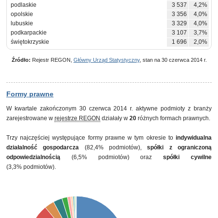
podlaskie
3 537
4,2%
opolskie
3 356
4,0%
lubuskie
3 329
4,0%
podkarpackie
3 107
3,7%
świętokrzyskie
1 696
2,0%
Źródło:
Rejestr REGON,
Główny Urząd Statystyczny
, stan na 30 czerwca 2014 r.
Formy prawne
W kwartale zakończonym 30 czerwca 2014 r. aktywne podmioty z branży
zarejestrowane w
rejestrze REGON
działały w
20
różnych formach prawnych.
Trzy najczęściej występujące formy prawne w tym okresie to
indywidualna
działalność gospodarcza
(82,4% podmiotów),
spółki z ograniczoną
odpowiedzialnością
(6,5% podmiotów) oraz
spółki cywilne
(3,3% podmiotów).