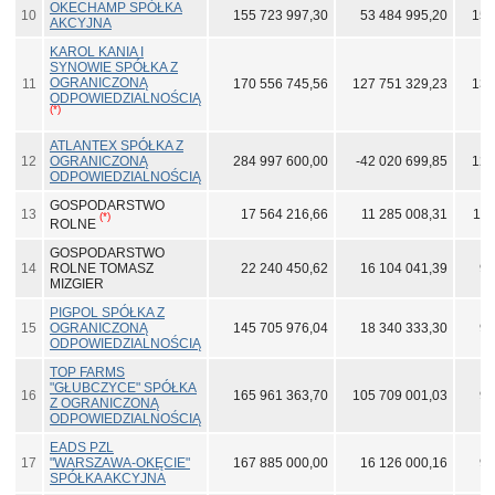
OKECHAMP SPÓŁKA
10
155 723 997,30
53 484 995,20
152
AKCYJNA
KAROL KANIA I
SYNOWIE SPÓŁKA Z
OGRANICZONĄ
11
170 556 745,56
127 751 329,23
135
ODPOWIEDZIALNOŚCIĄ
(*)
ATLANTEX SPÓŁKA Z
12
OGRANICZONĄ
284 997 600,00
-42 020 699,85
124
ODPOWIEDZIALNOŚCIĄ
GOSPODARSTWO
13
17 564 216,66
11 285 008,31
112
(*)
ROLNE
GOSPODARSTWO
14
ROLNE TOMASZ
22 240 450,62
16 104 041,39
99
MIZGIER
PIGPOL SPÓŁKA Z
15
OGRANICZONĄ
145 705 976,04
18 340 333,30
98
ODPOWIEDZIALNOŚCIĄ
TOP FARMS
"GŁUBCZYCE" SPÓŁKA
16
165 961 363,70
105 709 001,03
97
Z OGRANICZONĄ
ODPOWIEDZIALNOŚCIĄ
EADS PZL
17
"WARSZAWA-OKĘCIE"
167 885 000,00
16 126 000,16
95
SPÓŁKA AKCYJNA