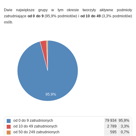
Dwie największe grupy w tym okresie tworzyły aktywne podmioty
zatrudniające
od 0 do 9
(95,9% podmiotów) i
od 10 do 49
(3,3% podmiotów)
osób.
95.9%
od 0 do 9 zatrudnionych
79 934
95,9%
od 10 do 49 zatrudnionych
2 789
3,3%
od 50 do 249 zatrudnionych
595
0,7%