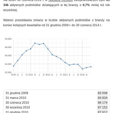
Na dzień 30 czerwca 2014 r. w
rejestrze REGON
zarejestrowanych było
83
346
aktywnych podmiotów działających w tej branży, o
0,7%
mniej niż rok
wcześniej.
Wykres przedstawia zmiany w liczbie aktywnych podmiotów z branży na
koniec kolejnych kwartałów od 31 grudnia 2009 r. do 30 czerwca 2014 r.
90,000
88,000
86,000
84,000
82,000
2010
A
J
O
2011
A
J
O
2012
A
J
O
2013
A
J
O
2014
A
31 grudnia 2009
83 508
31 marca 2010
84 834
30 czerwca 2010
86 174
30 września 2010
87 152
31 grudnia 2010
87 612