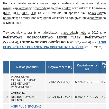
Poniższa tabela zawiera najważniejsze wielkości ekonomiczne (
aktywa
razem
,
kapitał własny
,
przychody netto
,
wynik netto
) oraz wskaźniki finansowe
(
ROA
,
ROE
,
ROS
,
DR
) za 2010 rok dla
20
spośród
146
największych
podmiotów
z branży, pod względem wielkości osiągniętych
przychodów netto
w tym okresie.
Trzy podmioty z branży o największych
przychodach netto
w 2010 r. to
PAŃSTWOWE GOSPODARSTWO LEŚNE "LASY PAŃSTWOWE"
(5,7 mld zł),
AGENCJA NIERUCHOMOŚCI ROLNYCH
(2,2 mld zł) oraz
AGRI
PLUS SPÓŁKA Z OGRANICZONĄ ODPOWIEDZIALNOŚCIĄ
(810,1 mln zł).
Przy
Kapitał własny
Nazwa podmiotu
Aktywa razem (zł)
ze 
(zł)
PAŃSTWOWE
GOSPODARSTWO
1
7 066 274 309,12
5 524 372 179,13
5 742
LEŚNE "LASY
PAŃSTWOWE"
AGENCJA
2
NIERUCHOMOŚCI
10 121 671 150,42
8 702 774 710,27
2 219
ROLNYCH
AGRI PLUS SPÓŁKA Z