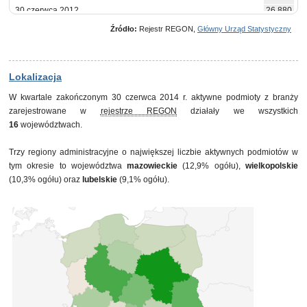
30 czerwca 2012
26 880
30 września 2012
26 886
Źródło:
Rejestr REGON,
Główny Urząd Statystyczny
31 grudnia 2012
26 865
31 marca 2013
26 813
30 czerwca 2013
26 823
30 września 2013
26 835
Lokalizacja
31 grudnia 2013
26 858
W kwartale zakończonym 30 czerwca 2014 r. aktywne podmioty z branży
31 marca 2014
26 865
zarejestrowane w
rejestrze REGON
działały we wszystkich
30 czerwca 2014
26 871
16
województwach.
Trzy regiony administracyjne o największej liczbie aktywnych podmiotów w
tym okresie to województwa
mazowieckie
(12,9% ogółu),
wielkopolskie
(10,3% ogółu) oraz
lubelskie
(9,1% ogółu).