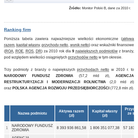
Źródło:
Monitor Polski B, dane za 2010 r.
Ranking firm
Poniższa tabela zawiera najważniejsze wielkości ekonomiczne (
aktywa
razem
,
kapitał własny
,
przychody netto
,
wynik netto
) oraz wskaźniki finansowe
(
ROA
,
ROE
,
ROS
,
DR
) za 2010 rok dla
9
największych podmiotów
z branży,
pod względem wielkości osiągniętych
przychodów netto
w tym okresie.
Trzy podmioty z branży o największych
przychodach netto
w 2010 r. to
NARODOWY FUNDUSZ ZDROWIA
(57,2 mld zł),
AGENCJA
RESTRUKTURYZACJI I MODERNIZACJI ROLNICTWA
(2,0 mld zł)
oraz
POLSKA AGENCJA ROZWOJU PRZEDSIĘBIORCZOŚCI
(772,8 mln zł).
Przych
Aktywa razem
Kapitał własny
Nazwa podmiotu
ze sp
(zł)
(zł)
(zł
NARODOWY FUNDUSZ
1
8 393 936 861,58
1 806 351 077,38
57 183 
ZDROWIA