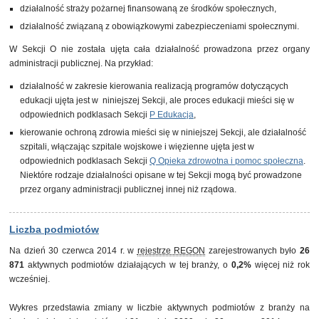
działalność straży pożarnej finansowaną ze środków społecznych,
działalność związaną z obowiązkowymi zabezpieczeniami społecznymi.
W Sekcji O nie została ujęta cała działalność prowadzona przez organy
administracji publicznej. Na przykład:
działalność w zakresie kierowania realizacją programów dotyczących
edukacji ujęta jest w niniejszej Sekcji, ale proces edukacji mieści się w
odpowiednich podklasach Sekcji
P Edukacja
,
kierowanie ochroną zdrowia mieści się w niniejszej Sekcji, ale działalność
szpitali, włączając szpitale wojskowe i więzienne ujęta jest w
odpowiednich podklasach Sekcji
Q Opieka zdrowotna i pomoc społeczna
.
Niektóre rodzaje działalności opisane w tej Sekcji mogą być prowadzone
przez organy administracji publicznej innej niż rządowa.
Liczba podmiotów
Na dzień 30 czerwca 2014 r. w
rejestrze REGON
zarejestrowanych było
26
871
aktywnych podmiotów działających w tej branży, o
0,2%
więcej niż rok
wcześniej.
Wykres przedstawia zmiany w liczbie aktywnych podmiotów z branży na