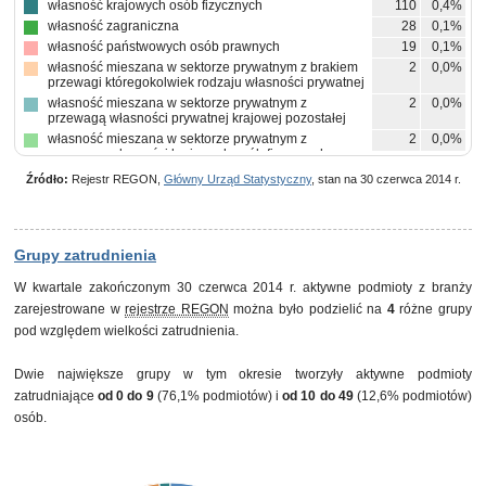
własność krajowych osób fizycznych
110
0,4%
własność zagraniczna
28
0,1%
własność państwowych osób prawnych
19
0,1%
własność mieszana w sektorze prywatnym z brakiem
2
0,0%
przewagi któregokolwiek rodzaju własności prywatnej
własność mieszana w sektorze prywatnym z
2
0,0%
przewagą własności prywatnej krajowej pozostałej
własność mieszana w sektorze prywatnym z
2
0,0%
przewagą własności krajowych osób fizycznych
własność mieszana w sektorze prywatnym z
1
0,0%
Źródło:
Rejestr REGON,
Główny Urząd Statystyczny
, stan na 30 czerwca 2014 r.
przewagą własności zagranicznej
pozostałe
1
0,0%
Grupy zatrudnienia
W kwartale zakończonym 30 czerwca 2014 r. aktywne podmioty z branży
zarejestrowane w
rejestrze REGON
można było podzielić na
4
różne grupy
pod względem wielkości zatrudnienia.
Dwie największe grupy w tym okresie tworzyły aktywne podmioty
zatrudniające
od 0 do 9
(76,1% podmiotów) i
od 10 do 49
(12,6% podmiotów)
osób.