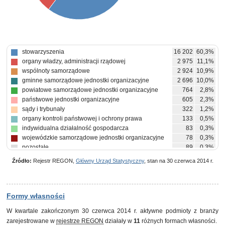
stowarzyszenia
16 202
60,3%
organy władzy, administracji rządowej
2 975
11,1%
wspólnoty samorządowe
2 924
10,9%
gminne samorządowe jednostki organizacyjne
2 696
10,0%
powiatowe samorządowe jednostki organizacyjne
764
2,8%
państwowe jednostki organizacyjne
605
2,3%
sądy i trybunały
322
1,2%
organy kontroli państwowej i ochrony prawa
133
0,5%
indywidualna działalność gospodarcza
83
0,3%
wojewódzkie samorządowe jednostki organizacyjne
78
0,3%
pozostałe
89
0,3%
Źródło:
Rejestr REGON,
Główny Urząd Statystyczny
, stan na 30 czerwca 2014 r.
Formy własności
W kwartale zakończonym 30 czerwca 2014 r. aktywne podmioty z branży
zarejestrowane w
rejestrze REGON
działały w
11
różnych formach własności.