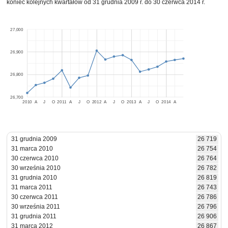
koniec kolejnych kwartałów od 31 grudnia 2009 r. do 30 czerwca 2014 r.
27,000
26,900
26,800
26,700
2010
A
J
O
2011
A
J
O
2012
A
J
O
2013
A
J
O
2014
A
31 grudnia 2009
26 719
31 marca 2010
26 754
30 czerwca 2010
26 764
30 września 2010
26 782
31 grudnia 2010
26 819
31 marca 2011
26 743
30 czerwca 2011
26 786
30 września 2011
26 796
31 grudnia 2011
26 906
31 marca 2012
26 867