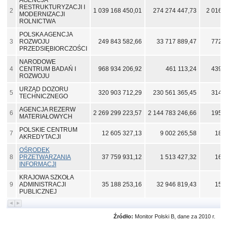
AGENCJA
RESTRUKTURYZACJI I
2
1 039 168 450,01
274 274 447,73
2 016 
MODERNIZACJI
ROLNICTWA
POLSKA AGENCJA
3
ROZWOJU
249 843 582,66
33 717 889,47
772 7
PRZEDSIĘBIORCZOŚCI
NARODOWE
4
CENTRUM BADAŃ I
968 934 206,92
461 113,24
439 8
ROZWOJU
URZĄD DOZORU
5
320 903 712,29
230 561 365,45
314 3
TECHNICZNEGO
AGENCJA REZERW
6
2 269 299 223,57
2 144 783 246,66
195 2
MATERIAŁOWYCH
POLSKIE CENTRUM
7
12 605 327,13
9 002 265,58
18 
AKREDYTACJI
OŚRODEK
8
PRZETWARZANIA
37 759 931,12
1 513 427,32
16 
INFORMACJI
KRAJOWA SZKOŁA
9
ADMINISTRACJI
35 188 253,16
32 946 819,43
15 
PUBLICZNEJ
Źródło:
Monitor Polski B, dane za 2010 r.