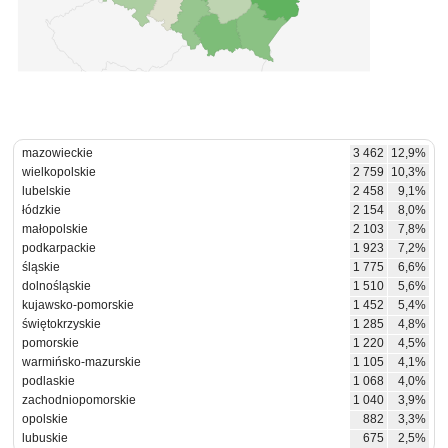
mazowieckie
3 462
12,9%
wielkopolskie
2 759
10,3%
lubelskie
2 458
9,1%
łódzkie
2 154
8,0%
małopolskie
2 103
7,8%
podkarpackie
1 923
7,2%
śląskie
1 775
6,6%
dolnośląskie
1 510
5,6%
kujawsko-pomorskie
1 452
5,4%
świętokrzyskie
1 285
4,8%
pomorskie
1 220
4,5%
warmińsko-mazurskie
1 105
4,1%
podlaskie
1 068
4,0%
zachodniopomorskie
1 040
3,9%
opolskie
882
3,3%
lubuskie
675
2,5%