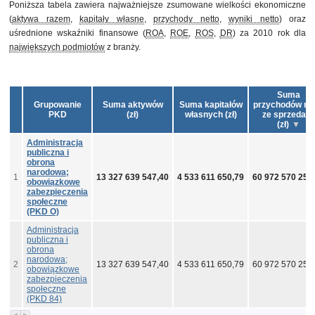
Poniższa tabela zawiera najważniejsze zsumowane wielkości ekonomiczne
(
aktywa razem
,
kapitały własne
,
przychody netto
,
wyniki netto
) oraz
uśrednione wskaźniki finansowe (
ROA
,
ROE
,
ROS
,
DR
) za 2010 rok dla
największych podmiotów
z branży.
Suma
Grupowanie
Suma aktywów
Suma kapitałów
przychodów ne
PKD
(zł)
własnych (zł)
ze sprzedaży
(zł)
Administracja
publiczna i
obrona
narodowa;
1
13 327 639 547,40
4 533 611 650,79
60 972 570 250
obowiązkowe
zabezpieczenia
społeczne
(PKD O)
Administracja
publiczna i
obrona
narodowa;
2
13 327 639 547,40
4 533 611 650,79
60 972 570 250
obowiązkowe
zabezpieczenia
społeczne
(PKD 84)