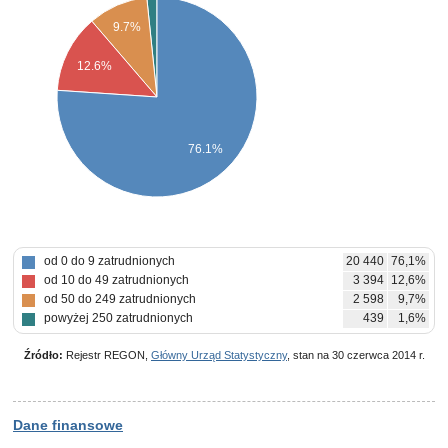
9.7%
12.6%
76.1%
od 0 do 9 zatrudnionych
20 440
76,1%
od 10 do 49 zatrudnionych
3 394
12,6%
od 50 do 249 zatrudnionych
2 598
9,7%
powyżej 250 zatrudnionych
439
1,6%
Źródło:
Rejestr REGON,
Główny Urząd Statystyczny
, stan na 30 czerwca 2014 r.
Dane finansowe