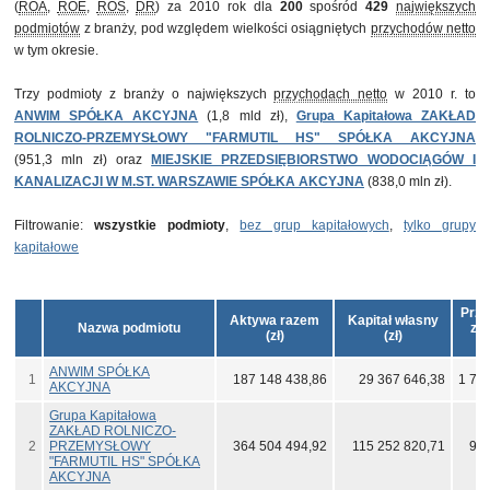
(
ROA
,
ROE
,
ROS
,
DR
) za 2010 rok dla
200
spośród
429
największych
podmiotów
z branży, pod względem wielkości osiągniętych
przychodów netto
w tym okresie.
Trzy podmioty z branży o największych
przychodach netto
w 2010 r. to
ANWIM SPÓŁKA AKCYJNA
(1,8 mld zł),
Grupa Kapitałowa ZAKŁAD
ROLNICZO-PRZEMYSŁOWY "FARMUTIL HS" SPÓŁKA AKCYJNA
(951,3 mln zł) oraz
MIEJSKIE PRZEDSIĘBIORSTWO WODOCIĄGÓW I
KANALIZACJI W M.ST. WARSZAWIE SPÓŁKA AKCYJNA
(838,0 mln zł).
Filtrowanie:
wszystkie podmioty
,
bez grup kapitałowych
,
tylko grupy
kapitałowe
Przy
Aktywa razem
Kapitał własny
Nazwa podmiotu
ze
(zł)
(zł)
ANWIM SPÓŁKA
1
187 148 438,86
29 367 646,38
1 77
AKCYJNA
Grupa Kapitałowa
ZAKŁAD ROLNICZO-
2
PRZEMYSŁOWY
364 504 494,92
115 252 820,71
951
"FARMUTIL HS" SPÓŁKA
AKCYJNA