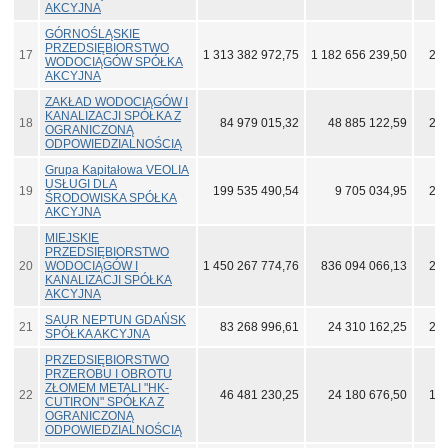
AKCYJNA
GÓRNOŚLĄSKIE
PRZEDSIĘBIORSTWO
17
1 313 382 972,75
1 182 656 239,50
272
WODOCIĄGÓW SPÓŁKA
AKCYJNA
ZAKŁAD WODOCIĄGÓW I
KANALIZACJI SPÓŁKA Z
18
84 979 015,32
48 885 122,59
262
OGRANICZONĄ
ODPOWIEDZIALNOŚCIĄ
Grupa Kapitałowa VEOLIA
USŁUGI DLA
19
199 535 490,54
9 705 034,95
244
ŚRODOWISKA SPÓŁKA
AKCYJNA
MIEJSKIE
PRZEDSIĘBIORSTWO
20
WODOCIĄGÓW I
1 450 267 774,76
836 094 066,13
223
KANALIZACJI SPÓŁKA
AKCYJNA
SAUR NEPTUN GDAŃSK
21
83 268 996,61
24 310 162,25
205
SPÓŁKA AKCYJNA
PRZEDSIĘBIORSTWO
PRZEROBU I OBROTU
ZŁOMEM METALI "HK-
22
46 481 230,25
24 180 676,50
190
CUTIRON" SPÓŁKA Z
OGRANICZONĄ
ODPOWIEDZIALNOŚCIĄ