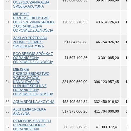
30
113 884 800,33
59 677 000,00
143
OCZYSZCZANIA ALBA
SPÓŁKA AKCYJNA
MIEJSKIE
PRZEDSIĘBIORSTWO
31
OCZYSZCZANIA SPÓŁKA
120 253 270,53
43 614 726,43
141
Z OGRANICZONĄ
ODPOWIEDZIALNOŚCIĄ
ZAKŁAD PRZEROBU
32
ZŁOMU "ZŁOMEX"
61 084 898,88
46 754 926,92
136
SPÓŁKA AKCYJNA
ECO SERWIS SPÓŁKA Z
33
OGRANICZONĄ
11 597 199,36
3 301 085,20
136
ODPOWIEDZIALNOŚCIĄ
MIEJSKIE
PRZEDSIĘBIORSTWO
WODOCIĄGÓW I
34
KANALIZACJI W
381 500 569,00
306 123 957,45
130
LUBLINIE SPÓŁKA Z
OGRANICZONĄ
ODPOWIEDZIALNOŚCIĄ
35
AQUA SPÓŁKA AKCYJNA
458 405 654,34
332 450 916,82
125
ALCHEMIA SPÓŁKA
36
517 373 000,26
411 704 000,00
11
AKCYJNA
REMONDIS SANITECH
POZNAŃ SPÓŁKA Z
37
60 233 279,25
41 303 372,41
11
OGRANICZONĄ