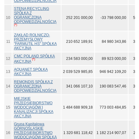
ODPOWIEDZIALNOŚCIĄ
STENA RECYCLING
SPÓŁKA Z
OGRANICZONĄ
10
252 201 000,00
-33 798 000,00
572
ODPOWIEDZIALNOŚCIĄ
(*)
ZAKŁAD ROLNICZO-
PRZEMYSŁOWY
11
210 652 189,91
84 980 343,86
361
"FARMUTIL HS" SPÓŁKA
AKCYJNA
CMC POLAND SPÓŁKA
12
234 583 000,00
89 923 000,00
327
(*)
AKCYJNA
AQUANET SPÓŁKA
13
2 039 529 985,85
946 942 109,20
320
AKCYJNA
REMONDIS SPÓŁKA Z
14
OGRANICZONĄ
341 066 107,10
190 083 547,46
315
ODPOWIEDZIALNOŚCIĄ
MIEJSKIE
PRZEDSIĘBIORSTWO
15
WODOCIĄGÓW I
1 484 688 909,18
773 003 484,85
303
KANALIZACJI SPÓŁKA
AKCYJNA
Grupa Kapitałowa
GÓRNOŚLĄSKIE
16
PRZEDSIĘBIORSTWO
1 320 681 118,42
1 182 214 907,07
28
WODOCIĄGÓW SPÓŁKA