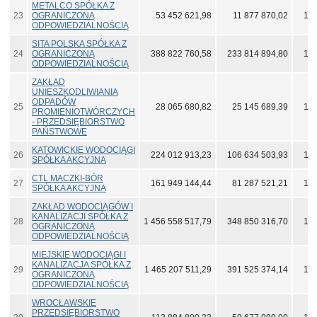
METALCO SPÓŁKA Z
23
OGRANICZONĄ
53 452 621,98
11 877 870,02
173
ODPOWIEDZIALNOŚCIĄ
SITA POLSKA SPÓŁKA Z
24
OGRANICZONĄ
388 822 760,58
233 814 894,80
171
ODPOWIEDZIALNOŚCIĄ
ZAKŁAD
UNIESZKODLIWIANIA
ODPADÓW
25
28 065 680,82
25 145 689,39
166
PROMIENIOTWÓRCZYCH
- PRZEDSIĘBIORSTWO
PAŃSTWOWE
KATOWICKIE WODOCIĄGI
26
224 012 913,23
106 634 503,93
161
SPÓŁKA AKCYJNA
CTL MACZKI-BÓR
27
161 949 144,44
81 287 521,21
159
SPÓŁKA AKCYJNA
ZAKŁAD WODOCIĄGÓW I
KANALIZACJI SPÓŁKA Z
28
1 456 558 517,79
348 850 316,70
156
OGRANICZONĄ
ODPOWIEDZIALNOŚCIĄ
MIEJSKIE WODOCIĄGI I
KANALIZACJA SPÓŁKA Z
29
1 465 207 511,29
391 525 374,14
148
OGRANICZONĄ
ODPOWIEDZIALNOŚCIĄ
WROCŁAWSKIE
PRZEDSIĘBIORSTWO