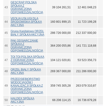
GESCRAP POLSKA
SPÓŁKA Z
43
39 104 261,51
12 461 048,23
9
OGRANICZONĄ
ODPOWIEDZIALNOŚCIĄ
VEOLIA USŁUGI DLA
44
ŚRODOWISKA SPÓŁKA
160 801 899,15
11 723 199,28
9
AKCYJNA
Grupa Kapitałowa ORZEŁ
45
286 726 000,00
212 337 000,00
9
BIAŁY SPÓŁKA AKCYJNA
PAK ODSIARCZANIE
SPÓŁKA Z
46
364 200 055,86
141 721 118,68
9
OGRANICZONĄ
ODPOWIEDZIALNOŚCIĄ
TOI TOI POLSKA SPÓŁKA
47
Z OGRANICZONĄ
104 121 020,81
53 523 356,73
9
ODPOWIEDZIALNOŚCIĄ
ORZEŁ BIAŁY SPÓŁKA
48
269 367 000,00
211 286 000,00
9
AKCYJNA
PRZEDSIĘBIORSTWO
WODOCIĄGÓW I
49
KANALIZACJI SPÓŁKA Z
359 745 305,28
263 079 310,87
8
OGRANICZONĄ
ODPOWIEDZIALNOŚCIĄ
HALDEX SPÓŁKA
50
66 206 114,15
16 736 879,28
8
AKCYJNA