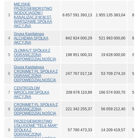
MIEJSKIE
PRZEDSIĘBIORSTWO
WODOCIĄGÓW I
3
6 657 591 393,13
1 955 135 383,04
838
KANALIZACJI W M.ST.
WARSZAWIE SPÓŁKA
AKCYJNA
Grupa Kapitałowa
4
ALCHEMIA SPÓŁKA
842 924 000,29
521 993 000,00
670
AKCYJNA
ZŁOMHUT SPÓŁKA Z
5
OGRANICZONĄ
198 951 000,33
19 628 000,00
61
ODPOWIEDZIALNOŚCIĄ
Grupa Kapitałowa
CRONIMET PL SPÓŁKA Z
6
247 767 017,18
53 709 274,10
599
OGRANICZONĄ
ODPOWIEDZIALNOŚCIĄ
CENTROZŁOM
7
WROCŁAW SPÓŁKA
208 678 110,89
166 574 930,70
597
AKCYJNA
CRONIMET PL SPÓŁKA Z
8
OGRANICZONĄ
221 342 255,37
56 059 212,40
596
ODPOWIEDZIALNOŚCIĄ
PRZEDSIĘBIORSTWO
USŁUGOWE "TELE-MAR"
9
SPÓŁKA Z
57 780 473,33
14 209 419,57
591
OGRANICZONĄ