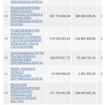
ODPOWIEDZIALNOŚCIĄ
PRZEDSIĘBIORSTWO
WODOCIĄGÓW I
KANALIZACJI SPÓŁKA Z
38
567 776 690,48
380 069 295,45
11
OGRANICZONĄ
ODPOWIEDZIALNOŚCIĄ
W GDYNI
PRZEDSIĘBIORSTWO
WODOCIĄGÓW I
KANALIZACJI OKRĘGU
39
170 535 915,44
126 800 405,85
102
CZĘSTOCHOWSKIEGO
SPÓŁKA AKCYJNA W
CZĘSTOCHOWIE
Grupa Kapitałowa TOI TOI
POLSKA SPÓŁKA Z
40
118 076 617,72
55 183 761,74
10
OGRANICZONĄ
ODPOWIEDZIALNOŚCIĄ
ORZEŁ SUROWCE
SPÓŁKA Z
41
10 529 000,00
1 801 000,10
100
OGRANICZONĄ
ODPOWIEDZIALNOŚCIĄ
REJONOWE
PRZEDSIĘBIORSTWO
WODOCIĄGÓW I
42
127 703 647,55
100 093 881,18
9
KANALIZACJI W
TYCHACH SPÓŁKA
AKCYJNA