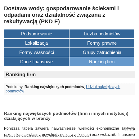
Dostawa wody; gospodarowanie ściekami i
odpadami oraz działalność związana z
rekultywacją (PKD E)
Podsumowanie
Liczba podmiotów
Lokalizacja
Formy prawne
Formy własności
Grupy zatrudnienia
Dane finansowe
Ranking firm
Ranking firm
Podstrony:
Ranking największych podmiotów
,
Udział największych
podmiotów
Ranking największych podmiotów (firm i innych instytucji)
działających w branży
Poniższa tabela zawiera najważniejsze wielkości ekonomiczne (
aktywa
razem
,
kapitał własny
,
przychody netto
,
wynik netto
) oraz wskaźniki finansowe