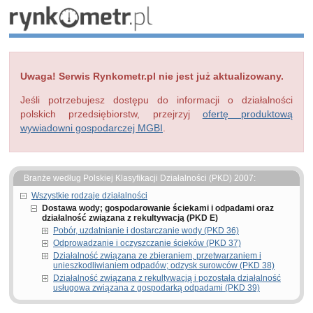
Uwaga! Serwis Rynkometr.pl nie jest już aktualizowany.
Jeśli potrzebujesz dostępu do informacji o działalności
polskich przedsiębiorstw, przejrzyj
ofertę produktową
wywiadowni gospodarczej MGBI
.
Branże według Polskiej Klasyfikacji Działalności (PKD) 2007:
Wszystkie rodzaje działalności
Dostawa wody; gospodarowanie ściekami i odpadami oraz
działalność związana z rekultywacją (PKD E)
Pobór, uzdatnianie i dostarczanie wody (PKD 36)
Odprowadzanie i oczyszczanie ścieków (PKD 37)
Działalność związana ze zbieraniem, przetwarzaniem i
unieszkodliwianiem odpadów; odzysk surowców (PKD 38)
Działalność związana z rekultywacją i pozostała działalność
usługowa związana z gospodarką odpadami (PKD 39)