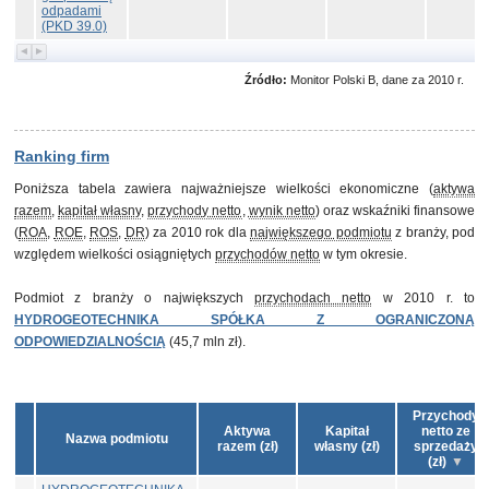
odpadami
(PKD 39.0)
Źródło:
Monitor Polski B, dane za 2010 r.
Ranking firm
Poniższa tabela zawiera najważniejsze wielkości ekonomiczne (
aktywa
razem
,
kapitał własny
,
przychody netto
,
wynik netto
) oraz wskaźniki finansowe
(
ROA
,
ROE
,
ROS
,
DR
) za 2010 rok dla
największego podmiotu
z branży, pod
względem wielkości osiągniętych
przychodów netto
w tym okresie.
Podmiot z branży o największych
przychodach netto
w 2010 r. to
HYDROGEOTECHNIKA SPÓŁKA Z OGRANICZONĄ
ODPOWIEDZIALNOŚCIĄ
(45,7 mln zł).
Przychody
Aktywa
Kapitał
netto ze
Nazwa podmiotu
razem (zł)
własny (zł)
sprzedaży
(zł)