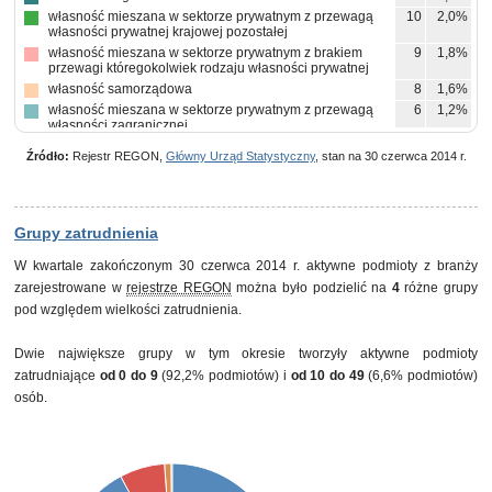
własność mieszana w sektorze prywatnym z przewagą
10
2,0%
własności prywatnej krajowej pozostałej
własność mieszana w sektorze prywatnym z brakiem
9
1,8%
przewagi któregokolwiek rodzaju własności prywatnej
własność samorządowa
8
1,6%
własność mieszana w sektorze prywatnym z przewagą
6
1,2%
własności zagranicznej
własność mieszana między sektorami z przewagą
2
0,4%
Źródło:
Rejestr REGON,
Główny Urząd Statystyczny
, stan na 30 czerwca 2014 r.
własności sektora prywatnego, w tym z przewagą
własności krajowych osób fizycznych
własność państwowych osób prawnych
1
0,2%
pozostałe
1
0,2%
Grupy zatrudnienia
W kwartale zakończonym 30 czerwca 2014 r. aktywne podmioty z branży
zarejestrowane w
rejestrze REGON
można było podzielić na
4
różne grupy
pod względem wielkości zatrudnienia.
Dwie największe grupy w tym okresie tworzyły aktywne podmioty
zatrudniające
od 0 do 9
(92,2% podmiotów) i
od 10 do 49
(6,6% podmiotów)
osób.