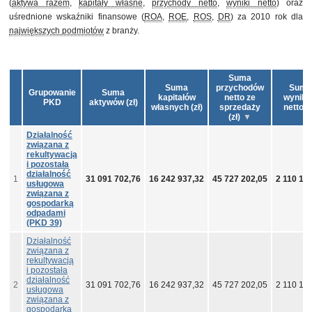
(
aktywa razem
,
kapitały własne
,
przychody netto
,
wyniki netto
) oraz
uśrednione wskaźniki finansowe (
ROA
,
ROE
,
ROS
,
DR
) za 2010 rok dla
największych podmiotów
z branży.
Suma
Suma
przychodów
Suma
Grupowanie
Suma
kapitałów
netto ze
wynik
PKD
aktywów (zł)
własnych (zł)
sprzedaży
netto (z
(zł)
Działalność
związana z
rekultywacją
i pozostała
działalność
1
31 091 702,76
16 242 937,32
45 727 202,05
2 110 19
usługowa
związana z
gospodarką
odpadami
(PKD 39)
Działalność
związana z
rekultywacją
i pozostała
działalność
2
31 091 702,76
16 242 937,32
45 727 202,05
2 110 19
usługowa
związana z
gospodarką