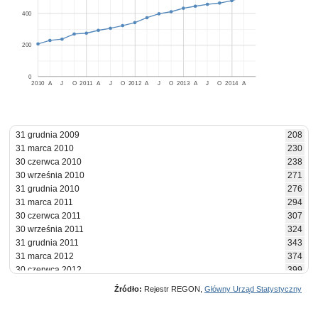
400
200
0
2010
A
J
O
2011
A
J
O
2012
A
J
O
2013
A
J
O
2014
A
31 grudnia 2009
208
31 marca 2010
230
30 czerwca 2010
238
30 września 2010
271
31 grudnia 2010
276
31 marca 2011
294
30 czerwca 2011
307
30 września 2011
324
31 grudnia 2011
343
31 marca 2012
374
30 czerwca 2012
399
30 września 2012
412
Źródło:
Rejestr REGON,
Główny Urząd Statystyczny
31 grudnia 2012
434
31 marca 2013
447