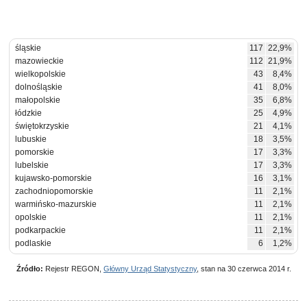
śląskie
117
22,9%
mazowieckie
112
21,9%
wielkopolskie
43
8,4%
dolnośląskie
41
8,0%
małopolskie
35
6,8%
łódzkie
25
4,9%
świętokrzyskie
21
4,1%
lubuskie
18
3,5%
pomorskie
17
3,3%
lubelskie
17
3,3%
kujawsko-pomorskie
16
3,1%
zachodniopomorskie
11
2,1%
warmińsko-mazurskie
11
2,1%
opolskie
11
2,1%
podkarpackie
11
2,1%
podlaskie
6
1,2%
Źródło:
Rejestr REGON,
Główny Urząd Statystyczny
, stan na 30 czerwca 2014 r.