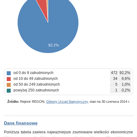
92.2%
od 0 do 9 zatrudnionych
472
92,2%
od 10 do 49 zatrudnionych
34
6,6%
od 50 do 249 zatrudnionych
5
1,0%
powyżej 250 zatrudnionych
1
0,2%
Źródło:
Rejestr REGON,
Główny Urząd Statystyczny
, stan na 30 czerwca 2014 r.
Dane finansowe
Poniższa tabela zawiera najważniejsze zsumowane wielkości ekonomiczne