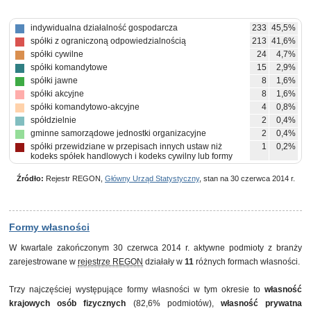
indywidualna działalność gospodarcza
233
45,5%
spółki z ograniczoną odpowiedzialnością
213
41,6%
spółki cywilne
24
4,7%
spółki komandytowe
15
2,9%
spółki jawne
8
1,6%
spółki akcyjne
8
1,6%
spółki komandytowo-akcyjne
4
0,8%
spółdzielnie
2
0,4%
gminne samorządowe jednostki organizacyjne
2
0,4%
spółki przewidziane w przepisach innych ustaw niż
1
0,2%
kodeks spółek handlowych i kodeks cywilny lub formy
prawne, do których stosuje się przepisy o spółkach
Źródło:
pozostałe
Rejestr REGON,
Główny Urząd Statystyczny
, stan na 30 czerwca 2014 r.
2
0,4%
Formy własności
W kwartale zakończonym 30 czerwca 2014 r. aktywne podmioty z branży
zarejestrowane w
rejestrze REGON
działały w
11
różnych formach własności.
Trzy najczęściej występujące formy własności w tym okresie to
własność
krajowych osób fizycznych
(82,6% podmiotów),
własność prywatna