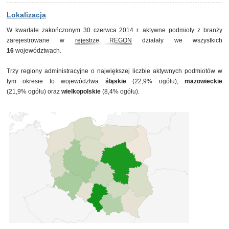
30 czerwca 2013
459
30 września 2013
467
Lokalizacja
31 grudnia 2013
482
W kwartale zakończonym 30 czerwca 2014 r. aktywne podmioty z branży
31 marca 2014
504
zarejestrowane w
rejestrze REGON
działały we wszystkich
30 czerwca 2014
512
16
województwach.
Trzy regiony administracyjne o największej liczbie aktywnych podmiotów w
tym okresie to województwa
śląskie
(22,9% ogółu),
mazowieckie
(21,9% ogółu) oraz
wielkopolskie
(8,4% ogółu).