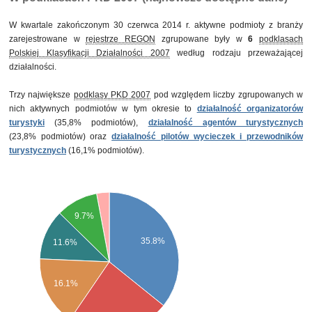
W kwartale zakończonym 30 czerwca 2014 r. aktywne podmioty z branży
zarejestrowane w
rejestrze REGON
zgrupowane były w
6
podklasach
Polskiej Klasyfikacji Działalności 2007
według rodzaju przeważającej
działalności.
Trzy największe
podklasy PKD 2007
pod względem liczby zgrupowanych w
nich aktywnych podmiotów w tym okresie to
działalność organizatorów
turystyki
(35,8% podmiotów),
działalność agentów turystycznych
(23,8% podmiotów) oraz
działalność pilotów wycieczek i przewodników
turystycznych
(16,1% podmiotów).
9.7%
35.8%
11.6%
16.1%