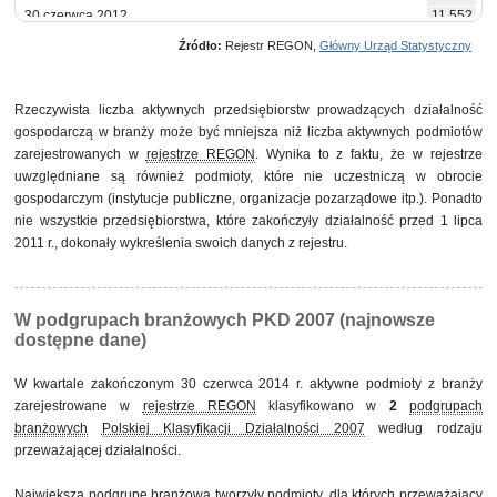
30 czerwca 2012
11 552
30 września 2012
11 359
Źródło:
Rejestr REGON,
Główny Urząd Statystyczny
31 grudnia 2012
10 946
31 marca 2013
11 012
30 czerwca 2013
11 511
Rzeczywista liczba aktywnych przedsiębiorstw prowadzących działalność
30 września 2013
11 375
gospodarczą w branży może być mniejsza niż liczba aktywnych podmiotów
31 grudnia 2013
10 849
zarejestrowanych w
rejestrze REGON
. Wynika to z faktu, że w rejestrze
31 marca 2014
10 988
uwzględniane są również podmioty, które nie uczestniczą w obrocie
30 czerwca 2014
11 494
gospodarczym (instytucje publiczne, organizacje pozarządowe itp.). Ponadto
nie wszystkie przedsiębiorstwa, które zakończyły działalność przed 1 lipca
2011 r., dokonały wykreślenia swoich danych z rejestru.
W podgrupach branżowych PKD 2007 (najnowsze
dostępne dane)
W kwartale zakończonym 30 czerwca 2014 r. aktywne podmioty z branży
zarejestrowane w
rejestrze REGON
klasyfikowano w
2
podgrupach
branżowych
Polskiej Klasyfikacji Działalności 2007
według rodzaju
przeważającej działalności.
Największą
podgrupę branżową
tworzyły podmioty, dla których przeważający