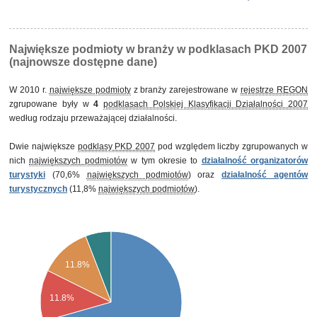
Największe podmioty w branży w podklasach PKD 2007
(najnowsze dostępne dane)
W 2010 r.
największe podmioty
z branży zarejestrowane w
rejestrze REGON
zgrupowane były w
4
podklasach Polskiej Klasyfikacji Działalności 2007
według rodzaju przeważającej działalności.
Dwie największe
podklasy PKD 2007
pod względem liczby zgrupowanych w
nich
największych podmiotów
w tym okresie to
działalność organizatorów
turystyki
(70,6%
największych podmiotów
) oraz
działalność agentów
turystycznych
(11,8%
największych podmiotów
).
11.8%
11.8%