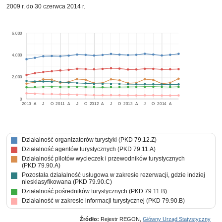
2009 r. do 30 czerwca 2014 r.
6,000
4,000
2,000
0
2010
A
J
O
2011
A
J
O
2012
A
J
O
2013
A
J
O
2014
A
Działalność organizatorów turystyki (PKD 79.12.Z)
Działalność agentów turystycznych (PKD 79.11.A)
Działalność pilotów wycieczek i przewodników turystycznych
(PKD 79.90.A)
Pozostała działalność usługowa w zakresie rezerwacji, gdzie indziej
niesklasyfikowana (PKD 79.90.C)
Działalność pośredników turystycznych (PKD 79.11.B)
Działalność w zakresie informacji turystycznej (PKD 79.90.B)
Źródło:
Rejestr REGON,
Główny Urząd Statystyczny