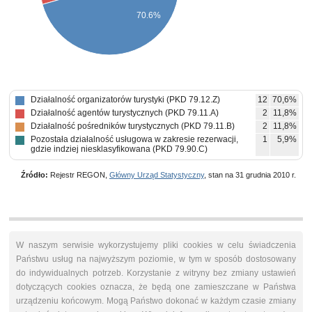
70.6%
Działalność organizatorów turystyki (PKD 79.12.Z)
12
70,6%
Działalność agentów turystycznych (PKD 79.11.A)
2
11,8%
Działalność pośredników turystycznych (PKD 79.11.B)
2
11,8%
Pozostała działalność usługowa w zakresie rezerwacji,
1
5,9%
gdzie indziej niesklasyfikowana (PKD 79.90.C)
Źródło:
Rejestr REGON,
Główny Urząd Statystyczny
, stan na 31 grudnia 2010 r.
W naszym serwisie wykorzystujemy pliki cookies w celu świadczenia
Państwu usług na najwyższym poziomie, w tym w sposób dostosowany
do indywidualnych potrzeb. Korzystanie z witryny bez zmiany ustawień
dotyczących cookies oznacza, że będą one zamieszczane w Państwa
urządzeniu końcowym. Mogą Państwo dokonać w każdym czasie zmiany