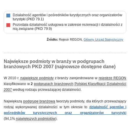
Działalność agentów i pośredników turystycznych oraz organizatorów
turystyki (PKD 79.1)
Pozostała działalność usługowa w zakresie rezerwacji i działalności z
nią związane (PKD 79.9)
Źródło:
Rejestr REGON,
Główny Urząd Statystyczny
Największe podmioty w branży w podgrupach
branżowych PKD 2007 (najnowsze dostępne dane)
W 2010 r.
największe podmioty
z branży zarejestrowane w
rejestrze REGON
klasyfikowano w
2
podgrupach branżowych
Polskiej Klasyfikacji Działalności
2007
według rodzaju przeważającej działalności.
Największą
podgrupę branżową
tworzyły podmioty, dla których przeważający
rodzaj wykonywanej działalności w tym okresie to
działalność agentów i
pośredników turystycznych oraz organizatorów turystyki
(94,1%
największych podmiotów
).