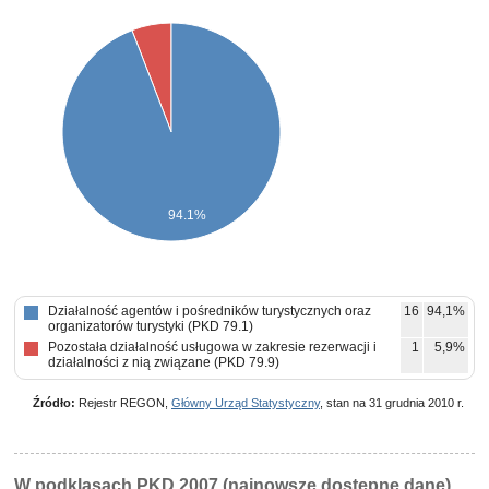
94.1%
Działalność agentów i pośredników turystycznych oraz
16
94,1%
organizatorów turystyki (PKD 79.1)
Pozostała działalność usługowa w zakresie rezerwacji i
1
5,9%
działalności z nią związane (PKD 79.9)
Źródło:
Rejestr REGON,
Główny Urząd Statystyczny
, stan na 31 grudnia 2010 r.
W podklasach PKD 2007 (najnowsze dostępne dane)