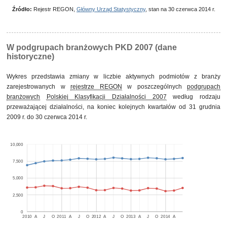
Źródło:
Rejestr REGON,
Główny Urząd Statystyczny
, stan na 30 czerwca 2014 r.
W podgrupach branżowych PKD 2007 (dane
historyczne)
Wykres przedstawia zmiany w liczbie aktywnych podmiotów z branży
zarejestrowanych w
rejestrze REGON
w poszczególnych
podgrupach
branżowych
Polskiej Klasyfikacji Działalności 2007
według rodzaju
przeważającej działalności, na koniec kolejnych kwartałów od 31 grudnia
2009 r. do 30 czerwca 2014 r.
10,000
7,500
5,000
2,500
0
2010
A
J
O
2011
A
J
O
2012
A
J
O
2013
A
J
O
2014
A