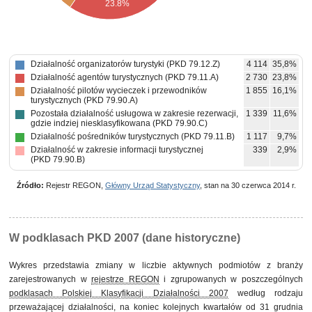
23.8%
Działalność organizatorów turystyki (PKD 79.12.Z)
4 114
35,8%
Działalność agentów turystycznych (PKD 79.11.A)
2 730
23,8%
Działalność pilotów wycieczek i przewodników
1 855
16,1%
turystycznych (PKD 79.90.A)
Pozostała działalność usługowa w zakresie rezerwacji,
1 339
11,6%
gdzie indziej niesklasyfikowana (PKD 79.90.C)
Działalność pośredników turystycznych (PKD 79.11.B)
1 117
9,7%
Działalność w zakresie informacji turystycznej
339
2,9%
(PKD 79.90.B)
Źródło:
Rejestr REGON,
Główny Urząd Statystyczny
, stan na 30 czerwca 2014 r.
W podklasach PKD 2007 (dane historyczne)
Wykres przedstawia zmiany w liczbie aktywnych podmiotów z branży
zarejestrowanych w
rejestrze REGON
i zgrupowanych w poszczególnych
podklasach Polskiej Klasyfikacji Działalności 2007
według rodzaju
przeważającej działalności, na koniec kolejnych kwartałów od 31 grudnia