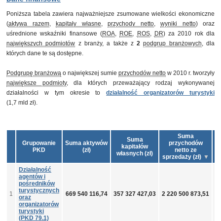
Poniższa tabela zawiera najważniejsze zsumowane wielkości ekonomiczne
(
aktywa razem
,
kapitały własne
,
przychody netto
,
wyniki netto
) oraz
uśrednione wskaźniki finansowe (
ROA
,
ROE
,
ROS
,
DR
) za 2010 rok dla
największych podmiotów
z branży, a także z
2
podgrup branżowych
, dla
których dane te są dostępne.
Podgrupę branżową
o największej sumie
przychodów netto
w 2010 r. tworzyły
największe podmioty
, dla których przeważający rodzaj wykonywanej
działalności w tym okresie to
działalność organizatorów turystyki
(1,7 mld zł).
Suma
Suma
Grupowanie
Suma aktywów
przychodów
kapitałów
PKD
(zł)
netto ze
własnych (zł)
sprzedaży (zł)
Działalność
agentów i
pośredników
turystycznych
1
669 540 116,74
357 327 427,03
2 220 500 873,51
2
oraz
organizatorów
turystyki
(PKD 79.1)