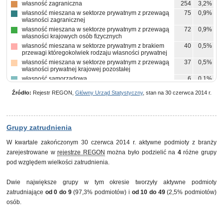
własność zagraniczna
254
3,2%
własność mieszana w sektorze prywatnym z przewagą
75
0,9%
własności zagranicznej
własność mieszana w sektorze prywatnym z przewagą
72
0,9%
własności krajowych osób fizycznych
własność mieszana w sektorze prywatnym z brakiem
40
0,5%
przewagi któregokolwiek rodzaju własności prywatnej
własność mieszana w sektorze prywatnym z przewagą
37
0,5%
własności prywatnej krajowej pozostałej
własność samorządowa
6
0,1%
własność państwowych osób prawnych
3
0,0%
Źródło:
Rejestr REGON,
Główny Urząd Statystyczny
, stan na 30 czerwca 2014 r.
własność mieszana między sektorami z przewagą
3
0,0%
własności sektora publicznego, w tym z przewagą
własności państwowych osób prawnych
pozostałe
7
0,1%
Grupy zatrudnienia
W kwartale zakończonym 30 czerwca 2014 r. aktywne podmioty z branży
zarejestrowane w
rejestrze REGON
można było podzielić na
4
różne grupy
pod względem wielkości zatrudnienia.
Dwie największe grupy w tym okresie tworzyły aktywne podmioty
zatrudniające
od 0 do 9
(97,3% podmiotów) i
od 10 do 49
(2,5% podmiotów)
osób.