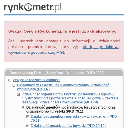
Uwaga! Serwis Rynkometr.pl nie jest już aktualizowany.
Jeśli potrzebujesz dostępu do informacji o działalności
polskich przedsiębiorstw, przejrzyj
ofertę produktową
wywiadowni gospodarczej MGBI
.
Branże według Polskiej Klasyfikacji Działalności (PKD) 2007:
Wszystkie rodzaje działalności
Działalność w zakresie usług administrowania i działalność
wspierająca (PKD N)
Działalność organizatorów turystyki, pośredników i agentów
turystycznych oraz pozostała działalność usługowa w zakresie
rezerwacji i działalności z nią związane (PKD 79)
Działalność agentów i pośredników turystycznych oraz
organizatorów turystyki (PKD 79.1)
Działalność agentów i pośredników turystycznych (PKD
79.11)
Działalność organizatorów turystyki (PKD 79.12)