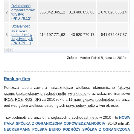
Działalność
organizatorów
2
555 342 345,12
313 406 656,86
1 678 828 836,14
2
turystyki
(PKD 79.12)
Działalność
agentów i
3
pośredników
114 197 771,62
43 920 770,17
541 672 037,37
turystycznych
(PKD 79.11)
Źródło:
Monitor Polski B, dane za 2010 r.
Ranking firm
Poniższa tabela zawiera najważniejsze wielkości ekonomiczne (
aktywa
razem
,
kapitał własny
,
przychody netto
,
wynik netto
) oraz wskaźniki finansowe
(
ROA
,
ROE
,
ROS
,
DR
) za 2010 rok dla
16
największych podmiotów
z branży,
pod względem wielkości osiągniętych
przychodów netto
w tym okresie.
Trzy podmioty z branży o największych
przychodach netto
w 2010 r. to
NOWA
ITAKA SPÓŁKA Z OGRANICZONĄ ODPOWIEDZIALNOŚCIĄ
(914,0 mln zł),
NECKERMANN POLSKA BIURO PODRÓŻY SPÓŁKA Z OGRANICZONĄ