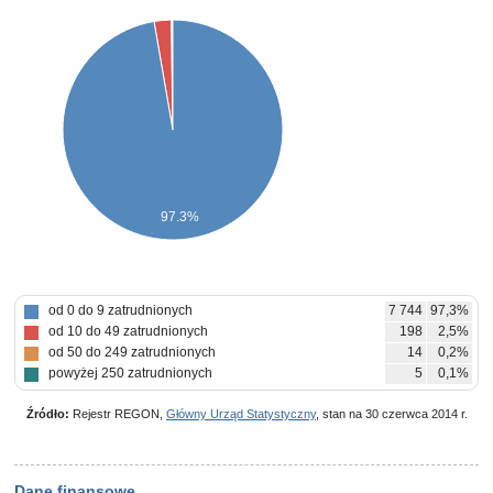
97.3%
od 0 do 9 zatrudnionych
7 744
97,3%
od 10 do 49 zatrudnionych
198
2,5%
od 50 do 249 zatrudnionych
14
0,2%
powyżej 250 zatrudnionych
5
0,1%
Źródło:
Rejestr REGON,
Główny Urząd Statystyczny
, stan na 30 czerwca 2014 r.
Dane finansowe