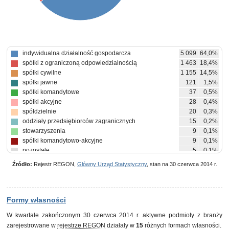
indywidualna działalność gospodarcza
5 099
64,0%
spółki z ograniczoną odpowiedzialnością
1 463
18,4%
spółki cywilne
1 155
14,5%
spółki jawne
121
1,5%
spółki komandytowe
37
0,5%
spółki akcyjne
28
0,4%
spółdzielnie
20
0,3%
oddziały przedsiębiorców zagranicznych
15
0,2%
stowarzyszenia
9
0,1%
spółki komandytowo-akcyjne
9
0,1%
pozostałe
5
0,1%
Źródło:
Rejestr REGON,
Główny Urząd Statystyczny
, stan na 30 czerwca 2014 r.
Formy własności
W kwartale zakończonym 30 czerwca 2014 r. aktywne podmioty z branży
zarejestrowane w
rejestrze REGON
działały w
15
różnych formach własności.