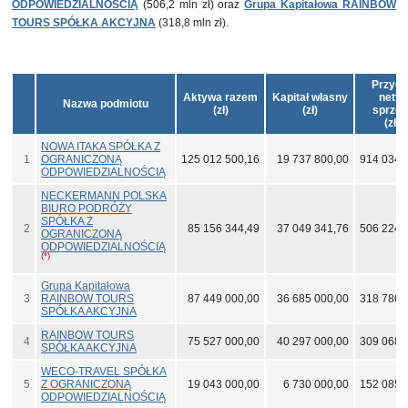
ODPOWIEDZIALNOŚCIĄ
(506,2 mln zł) oraz
Grupa Kapitałowa RAINBOW
TOURS SPÓŁKA AKCYJNA
(318,8 mln zł).
Przyc
Aktywa razem
Kapitał własny
netto
Nazwa podmiotu
(zł)
(zł)
sprzed
(zł)
NOWA ITAKA SPÓŁKA Z
1
OGRANICZONĄ
125 012 500,16
19 737 800,00
914 034 
ODPOWIEDZIALNOŚCIĄ
NECKERMANN POLSKA
BIURO PODRÓŻY
SPÓŁKA Z
2
85 156 344,49
37 049 341,76
506 224 
OGRANICZONĄ
ODPOWIEDZIALNOŚCIĄ
(*)
Grupa Kapitałowa
3
RAINBOW TOURS
87 449 000,00
36 685 000,00
318 786 
SPÓŁKA AKCYJNA
RAINBOW TOURS
4
75 527 000,00
40 297 000,00
309 068 
SPÓŁKA AKCYJNA
WECO-TRAVEL SPÓŁKA
5
Z OGRANICZONĄ
19 043 000,00
6 730 000,00
152 085 
ODPOWIEDZIALNOŚCIĄ