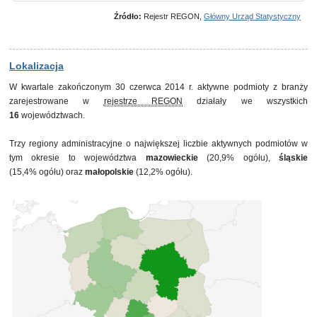
30 września 2012
7 917
Źródło:
Rejestr REGON,
Główny Urząd Statystyczny
31 grudnia 2012
7 801
31 marca 2013
7 837
30 czerwca 2013
8 005
30 września 2013
7 931
Lokalizacja
31 grudnia 2013
7 782
W kwartale zakończonym 30 czerwca 2014 r. aktywne podmioty z branży
31 marca 2014
7 840
zarejestrowane w
rejestrze REGON
działały we wszystkich
30 czerwca 2014
7 961
16
województwach.
Trzy regiony administracyjne o największej liczbie aktywnych podmiotów w
tym okresie to województwa
mazowieckie
(20,9% ogółu),
śląskie
(15,4% ogółu) oraz
małopolskie
(12,2% ogółu).