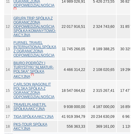
OGRANICZONĄ
11
14 989 026,91
5 426 273,55
36 827 
ODPOWIEDZIALNOŚCIĄ
(*)
GRUPA TRIP SPÓŁKA Z
OGRANICZONĄ
12
ODPOWIEDZIALNOŚCIĄ
22 017 916,51
2 324 743,60
31 857 
SPÓŁKA KOMANYTOWO-
AKCYJNA
FURNEL TRAVEL
INTERNATIONALSPÓŁKA
13
11 745 266,05
8 189 388,25
30 325 
Z OGRANICZONĄ
ODPOWIEDZIALNOŚCIĄ
BIURO PODRÓŻY I
TURYSTYKI "ALMATUR-
14
4 466 314,22
2 108 020,65
19 290 
POLSKA" SPÓŁKA
(*)
AKCYJNA
CARLSON WAGONLIT
POLSKA SPÓŁKA Z
15
18 547 064,62
2 315 267,41
17 477 
OGRANICZONĄ
ODPOWIEDZIALNOŚCIĄ
TRAVELPLANET.PL
16
9 938 000,00
4 187 000,00
16 850 
SPÓŁKA AKCYJNA
17
TIGA SPÓŁKA AKCYJNA
41 919 394,79
20 234 630,09
6 961 
PKS-TOUR SPÓŁKA
18
556 363,33
369 161,00
1 120 
AKCYJNA