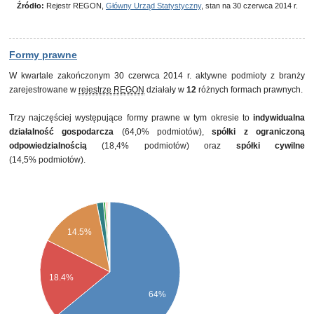
Źródło:
Rejestr REGON,
Główny Urząd Statystyczny
, stan na 30 czerwca 2014 r.
Formy prawne
W kwartale zakończonym 30 czerwca 2014 r. aktywne podmioty z branży
zarejestrowane w
rejestrze REGON
działały w
12
różnych formach prawnych.
Trzy najczęściej występujące formy prawne w tym okresie to
indywidualna
działalność gospodarcza
(64,0% podmiotów),
spółki z ograniczoną
odpowiedzialnością
(18,4% podmiotów) oraz
spółki cywilne
(14,5% podmiotów).
14.5%
18.4%
64%