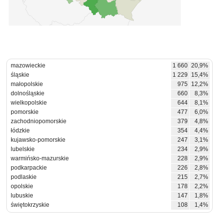
mazowieckie
1 660
20,9%
śląskie
1 229
15,4%
małopolskie
975
12,2%
dolnośląskie
660
8,3%
wielkopolskie
644
8,1%
pomorskie
477
6,0%
zachodniopomorskie
379
4,8%
łódzkie
354
4,4%
kujawsko-pomorskie
247
3,1%
lubelskie
234
2,9%
warmińsko-mazurskie
228
2,9%
podkarpackie
226
2,8%
podlaskie
215
2,7%
opolskie
178
2,2%
lubuskie
147
1,8%
świętokrzyskie
108
1,4%