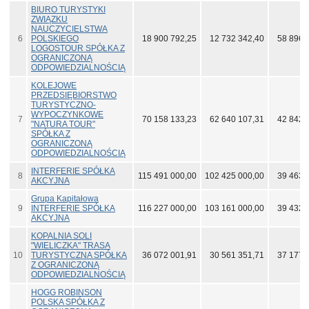
BIURO TURYSTYKI
ZWIĄZKU
NAUCZYCIELSTWA
6
POLSKIEGO
18 900 792,25
12 732 342,40
58 896 
LOGOSTOUR SPÓŁKA Z
OGRANICZONĄ
ODPOWIEDZIALNOŚCIĄ
KOLEJOWE
PRZEDSIĘBIORSTWO
TURYSTYCZNO-
WYPOCZYNKOWE
7
70 158 133,23
62 640 107,31
42 842 
"NATURA TOUR"
SPÓŁKA Z
OGRANICZONĄ
ODPOWIEDZIALNOŚCIĄ
INTERFERIE SPÓŁKA
8
115 491 000,00
102 425 000,00
39 463 
AKCYJNA
Grupa Kapitałowa
9
INTERFERIE SPÓŁKA
116 227 000,00
103 161 000,00
39 432 
AKCYJNA
KOPALNIA SOLI
"WIELICZKA" TRASA
10
TURYSTYCZNA SPÓŁKA
36 072 001,91
30 561 351,71
37 177 
Z OGRANICZONĄ
ODPOWIEDZIALNOŚCIĄ
HOGG ROBINSON
POLSKA SPÓŁKA Z