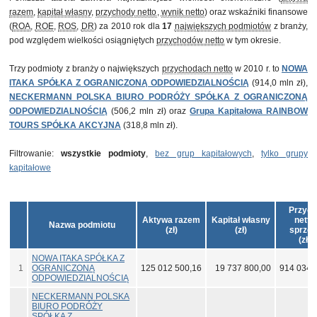
razem
,
kapitał własny
,
przychody netto
,
wynik netto
) oraz wskaźniki finansowe
(
ROA
,
ROE
,
ROS
,
DR
) za 2010 rok dla
17
największych podmiotów
z branży,
pod względem wielkości osiągniętych
przychodów netto
w tym okresie.
Trzy podmioty z branży o największych
przychodach netto
w 2010 r. to
NOWA
ITAKA SPÓŁKA Z OGRANICZONĄ ODPOWIEDZIALNOŚCIĄ
(914,0 mln zł),
NECKERMANN POLSKA BIURO PODRÓŻY SPÓŁKA Z OGRANICZONĄ
ODPOWIEDZIALNOŚCIĄ
(506,2 mln zł) oraz
Grupa Kapitałowa RAINBOW
TOURS SPÓŁKA AKCYJNA
(318,8 mln zł).
Filtrowanie:
wszystkie podmioty
,
bez grup kapitałowych
,
tylko grupy
kapitałowe
Przyc
Aktywa razem
Kapitał własny
netto
Nazwa podmiotu
(zł)
(zł)
sprzed
(zł)
NOWA ITAKA SPÓŁKA Z
1
OGRANICZONĄ
125 012 500,16
19 737 800,00
914 034 
ODPOWIEDZIALNOŚCIĄ
NECKERMANN POLSKA
BIURO PODRÓŻY
SPÓŁKA Z