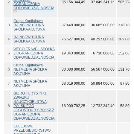
2
85 156 344,49
37 049 341,76
506 224 
OGRANICZONĄ
ODPOWIEDZIALNOŚCIĄ
(*)
Grupa Kapitałowa
3
RAINBOW TOURS
87 449 000,00
36 685 000,00
318 786 
SPÓŁKA AKCYJNA
RAINBOW TOURS
4
75 527 000,00
40 297 000,00
309 068 
SPÓŁKA AKCYJNA
WECO-TRAVEL SPÓŁKA
5
Z OGRANICZONĄ
19 043 000,00
6 730 000,00
152 085 
ODPOWIEDZIALNOŚCIĄ
Grupa Kapitałowa
6
NETMEDIA SPÓŁKA
80 080 000,00
56 567 000,00
131 760 
AKCYJNA
NETMEDIA SPÓŁKA
7
68 019 000,00
50 884 000,00
87 807 
AKCYJNA
BIURO TURYSTYKI
ZWIĄZKU
NAUCZYCIELSTWA
8
POLSKIEGO
18 900 792,25
12 732 342,40
58 896 
LOGOSTOUR SPÓŁKA Z
OGRANICZONĄ
ODPOWIEDZIALNOŚCIĄ
KOLEJOWE
PRZEDSIĘBIORSTWO