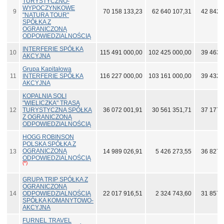
TURYSTYCZNO-
WYPOCZYNKOWE
9
70 158 133,23
62 640 107,31
42 842 
"NATURA TOUR"
SPÓŁKA Z
OGRANICZONĄ
ODPOWIEDZIALNOŚCIĄ
INTERFERIE SPÓŁKA
10
115 491 000,00
102 425 000,00
39 463 
AKCYJNA
Grupa Kapitałowa
11
INTERFERIE SPÓŁKA
116 227 000,00
103 161 000,00
39 432 
AKCYJNA
KOPALNIA SOLI
"WIELICZKA" TRASA
12
TURYSTYCZNA SPÓŁKA
36 072 001,91
30 561 351,71
37 177 
Z OGRANICZONĄ
ODPOWIEDZIALNOŚCIĄ
HOGG ROBINSON
POLSKA SPÓŁKA Z
OGRANICZONĄ
13
14 989 026,91
5 426 273,55
36 827 
ODPOWIEDZIALNOŚCIĄ
(*)
GRUPA TRIP SPÓŁKA Z
OGRANICZONĄ
14
ODPOWIEDZIALNOŚCIĄ
22 017 916,51
2 324 743,60
31 857 
SPÓŁKA KOMANYTOWO-
AKCYJNA
FURNEL TRAVEL