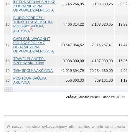
INTERNATIONALSPÓŁKA
15
11 745 266,05
8 189 388,25
30 325 
Z OGRANICZONĄ
ODPOWIEDZIALNOŚCIĄ
BIURO PODRÓŻY I
TURYSTYKI "ALMATUR-
16
4 466 314,22
2 108 020,65
19 290 
POLSKA" SPÓŁKA
(*)
AKCYJNA
CARLSON WAGONLIT
POLSKA SPÓŁKA Z
17
18 547 064,62
2 315 267,41
17 477 
OGRANICZONĄ
ODPOWIEDZIALNOŚCIĄ
TRAVELPLANET.PL
18
9 938 000,00
4 187 000,00
16 850 
SPÓŁKA AKCYJNA
19
TIGA SPÓŁKA AKCYJNA
41 919 394,79
20 234 630,09
6 961 
PKS-TOUR SPÓŁKA
20
556 363,33
369 161,00
1 120 
AKCYJNA
Źródło:
Monitor Polski B, dane za 2010 r.
W naszym serwisie wykorzystujemy pliki cookies w celu świadczenia