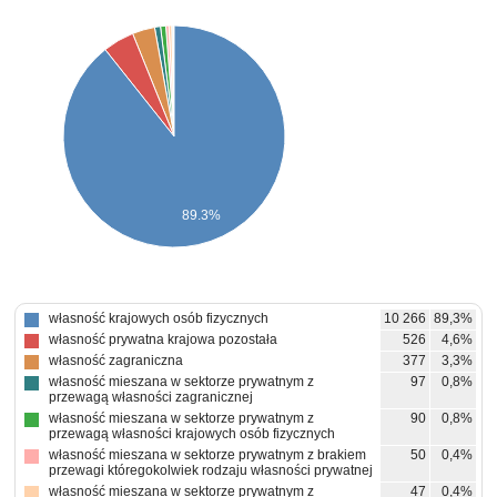
89.3%
własność krajowych osób fizycznych
10 266
89,3%
własność prywatna krajowa pozostała
526
4,6%
własność zagraniczna
377
3,3%
własność mieszana w sektorze prywatnym z
97
0,8%
przewagą własności zagranicznej
własność mieszana w sektorze prywatnym z
90
0,8%
przewagą własności krajowych osób fizycznych
własność mieszana w sektorze prywatnym z brakiem
50
0,4%
przewagi któregokolwiek rodzaju własności prywatnej
własność mieszana w sektorze prywatnym z
47
0,4%