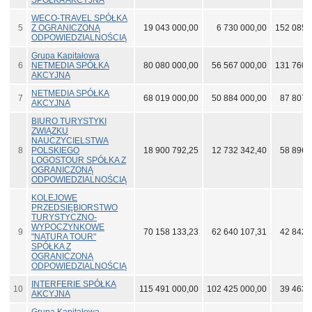
SPÓŁKA AKCYJNA
WECO-TRAVEL SPÓŁKA
5
Z OGRANICZONĄ
19 043 000,00
6 730 000,00
152 085 
ODPOWIEDZIALNOŚCIĄ
Grupa Kapitałowa
6
NETMEDIA SPÓŁKA
80 080 000,00
56 567 000,00
131 760 
AKCYJNA
NETMEDIA SPÓŁKA
7
68 019 000,00
50 884 000,00
87 807 
AKCYJNA
BIURO TURYSTYKI
ZWIĄZKU
NAUCZYCIELSTWA
8
POLSKIEGO
18 900 792,25
12 732 342,40
58 896 
LOGOSTOUR SPÓŁKA Z
OGRANICZONĄ
ODPOWIEDZIALNOŚCIĄ
KOLEJOWE
PRZEDSIĘBIORSTWO
TURYSTYCZNO-
WYPOCZYNKOWE
9
70 158 133,23
62 640 107,31
42 842 
"NATURA TOUR"
SPÓŁKA Z
OGRANICZONĄ
ODPOWIEDZIALNOŚCIĄ
INTERFERIE SPÓŁKA
10
115 491 000,00
102 425 000,00
39 463 
AKCYJNA