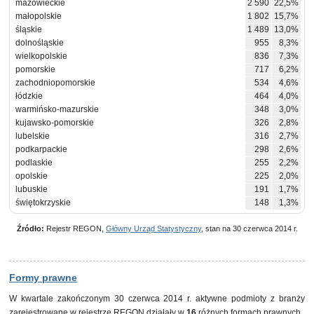
mazowieckie
2 590
22,5%
małopolskie
1 802
15,7%
śląskie
1 489
13,0%
dolnośląskie
955
8,3%
wielkopolskie
836
7,3%
pomorskie
717
6,2%
zachodniopomorskie
534
4,6%
łódzkie
464
4,0%
warmińsko-mazurskie
348
3,0%
kujawsko-pomorskie
326
2,8%
lubelskie
316
2,7%
podkarpackie
298
2,6%
podlaskie
255
2,2%
opolskie
225
2,0%
lubuskie
191
1,7%
świętokrzyskie
148
1,3%
Źródło:
Rejestr REGON,
Główny Urząd Statystyczny
, stan na 30 czerwca 2014 r.
Formy prawne
W kwartale zakończonym 30 czerwca 2014 r. aktywne podmioty z branży
zarejestrowane w
rejestrze REGON
działały w
16
różnych formach prawnych.