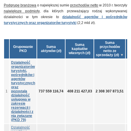
Podgrupę branżową
o największej sumie
przychodów netto
w 2010 r. tworzyły
największe podmioty
, dla których przeważający rodzaj wykonywanej
działalności w tym okresie to
działalność agentów i pośredników
turystycznych oraz organizatorów turystyki
(2,2 mld zł).
Suma
Suma
Grupowanie
Suma
przychodów
kapitałów
PKD
aktywów (zł)
netto ze
własnych (zł)
sprzedaży (zł)
Działalność
organizatorów
turystyki,
pośredników i
agentów
turystycznych
oraz
1
pozostała
737 559 116,74
408 211 427,03
2 308 307 873,51
34
działalność
usługowa w
zakresie
rezerwacji i
działalności z
nią związane
(PKD 79)
Działalność