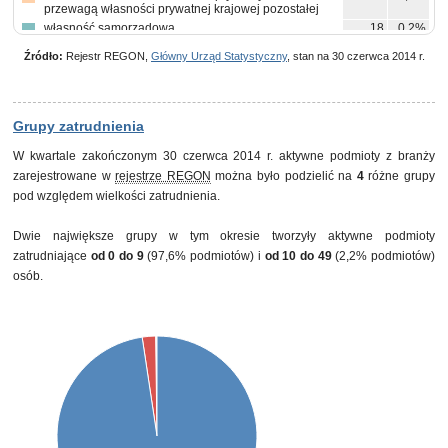
przewagą własności prywatnej krajowej pozostałej
własność samorządowa
18
0,2%
własność mieszana między sektorami z przewagą
6
0,1%
Źródło:
Rejestr REGON,
Główny Urząd Statystyczny
, stan na 30 czerwca 2014 r.
własności sektora publicznego, w tym z przewagą
własności państwowych osób prawnych
własność państwowych osób prawnych
5
0,0%
pozostałe
12
0,1%
Grupy zatrudnienia
W kwartale zakończonym 30 czerwca 2014 r. aktywne podmioty z branży
zarejestrowane w
rejestrze REGON
można było podzielić na
4
różne grupy
pod względem wielkości zatrudnienia.
Dwie największe grupy w tym okresie tworzyły aktywne podmioty
zatrudniające
od 0 do 9
(97,6% podmiotów) i
od 10 do 49
(2,2% podmiotów)
osób.