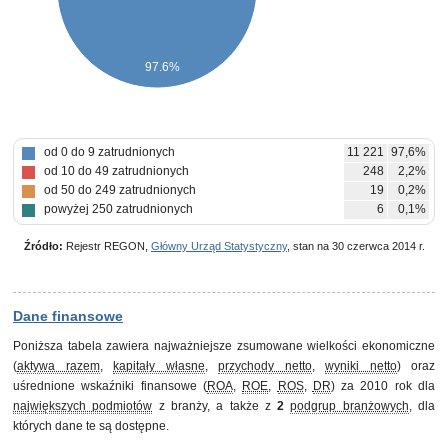
97.6%
od 0 do 9 zatrudnionych
11 221
97,6%
od 10 do 49 zatrudnionych
248
2,2%
od 50 do 249 zatrudnionych
19
0,2%
powyżej 250 zatrudnionych
6
0,1%
Źródło:
Rejestr REGON,
Główny Urząd Statystyczny
, stan na 30 czerwca 2014 r.
Dane finansowe
Poniższa tabela zawiera najważniejsze zsumowane wielkości ekonomiczne
(
aktywa razem
,
kapitały własne
,
przychody netto
,
wyniki netto
) oraz
uśrednione wskaźniki finansowe (
ROA
,
ROE
,
ROS
,
DR
) za 2010 rok dla
największych podmiotów
z branży, a także z
2
podgrup branżowych
, dla
których dane te są dostępne.