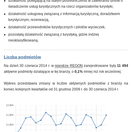
działalność polegającą na stałym pośredniczeniu w zawieraniu umów o
świadczenie usług turystycznych na rzecz organizatorów turystyki,
działalność usługową związaną z informacją turystyczną, doradztwem
turystycznym, rezerwacją,
działalność przewodników turystycznych i pilotów wycieczek,
pozostałą działalność związaną z turystyką, gdzie indziej
niesklasyfikowaną.
Liczba podmiotów
Na dzień 30 czerwca 2014 r. w
rejestrze REGON
zarejestrowane były
11 494
aktywne podmioty działające w tej branży, o
0,1%
mniej niż rok wcześniej.
Wykres przedstawia zmiany w liczbie aktywnych podmiotów z branży na
koniec kolejnych kwartałów od 31 grudnia 2009 r. do 30 czerwca 2014 r.
12,000
11,500
11,000