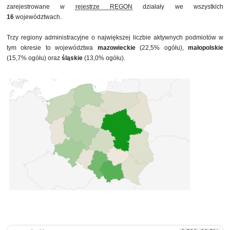
zarejestrowane w
rejestrze REGON
działały we wszystkich
30 czerwca 2014
11 494
16
województwach.
Trzy regiony administracyjne o największej liczbie aktywnych podmiotów w
tym okresie to województwa
mazowieckie
(22,5% ogółu),
małopolskie
(15,7% ogółu) oraz
śląskie
(13,0% ogółu).