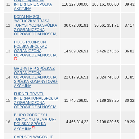
Grupa Kapitałowa
11
INTERFERIE SPÓŁKA
116 227 000,00
103 161 000,00
39 432 
AKCYJNA
KOPALNIA SOLI
"WIELICZKA" TRASA
12
TURYSTYCZNA SPÓŁKA
36 072 001,91
30 561 351,71
37 177 
Z OGRANICZONĄ
ODPOWIEDZIALNOŚCIĄ
HOGG ROBINSON
POLSKA SPÓŁKA Z
OGRANICZONĄ
13
14 989 026,91
5 426 273,55
36 827 
ODPOWIEDZIALNOŚCIĄ
(*)
GRUPA TRIP SPÓŁKA Z
OGRANICZONĄ
14
ODPOWIEDZIALNOŚCIĄ
22 017 916,51
2 324 743,60
31 857 
SPÓŁKA KOMANYTOWO-
AKCYJNA
FURNEL TRAVEL
INTERNATIONALSPÓŁKA
15
11 745 266,05
8 189 388,25
30 325 
Z OGRANICZONĄ
ODPOWIEDZIALNOŚCIĄ
BIURO PODRÓŻY I
TURYSTYKI "ALMATUR-
16
4 466 314,22
2 108 020,65
19 290 
POLSKA" SPÓŁKA
(*)
AKCYJNA
CARLSON WAGONLIT