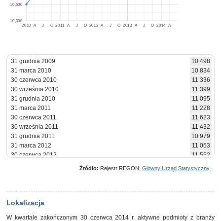
10,500
10,000
2010
A
J
O
2011
A
J
O
2012
A
J
O
2013
A
J
O
2014
A
31 grudnia 2009
10 498
31 marca 2010
10 834
30 czerwca 2010
11 336
30 września 2010
11 399
31 grudnia 2010
11 095
31 marca 2011
11 228
30 czerwca 2011
11 623
30 września 2011
11 432
31 grudnia 2011
10 979
31 marca 2012
11 053
30 czerwca 2012
11 552
30 września 2012
11 359
Źródło:
Rejestr REGON,
Główny Urząd Statystyczny
31 grudnia 2012
10 946
31 marca 2013
11 012
30 czerwca 2013
11 511
30 września 2013
11 375
Lokalizacja
31 grudnia 2013
10 849
W kwartale zakończonym 30 czerwca 2014 r. aktywne podmioty z branży
31 marca 2014
10 988