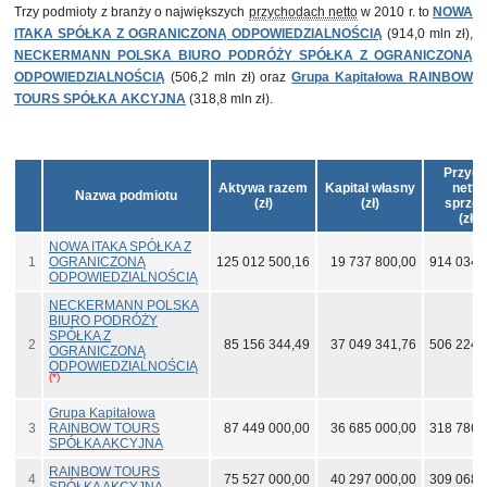
Trzy podmioty z branży o największych
przychodach netto
w 2010 r. to
NOWA
ITAKA SPÓŁKA Z OGRANICZONĄ ODPOWIEDZIALNOŚCIĄ
(914,0 mln zł),
NECKERMANN POLSKA BIURO PODRÓŻY SPÓŁKA Z OGRANICZONĄ
ODPOWIEDZIALNOŚCIĄ
(506,2 mln zł) oraz
Grupa Kapitałowa RAINBOW
TOURS SPÓŁKA AKCYJNA
(318,8 mln zł).
Przyc
Aktywa razem
Kapitał własny
netto
Nazwa podmiotu
(zł)
(zł)
sprzed
(zł)
NOWA ITAKA SPÓŁKA Z
1
OGRANICZONĄ
125 012 500,16
19 737 800,00
914 034 
ODPOWIEDZIALNOŚCIĄ
NECKERMANN POLSKA
BIURO PODRÓŻY
SPÓŁKA Z
2
85 156 344,49
37 049 341,76
506 224 
OGRANICZONĄ
ODPOWIEDZIALNOŚCIĄ
(*)
Grupa Kapitałowa
3
RAINBOW TOURS
87 449 000,00
36 685 000,00
318 786 
SPÓŁKA AKCYJNA
RAINBOW TOURS
4
75 527 000,00
40 297 000,00
309 068 