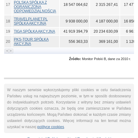
POLSKA SPÓŁKA Z
17
18 547 064,62
2 315 267,41
17 477 
OGRANICZONĄ
ODPOWIEDZIALNOŚCIĄ
TRAVELPLANET.PL
18
9 938 000,00
4 187 000,00
16 850 
SPÓŁKA AKCYJNA
19
TIGA SPÓŁKA AKCYJNA
41 919 394,79
20 234 630,09
6 961 
PKS-TOUR SPÓŁKA
20
556 363,33
369 161,00
1 120 
AKCYJNA
Źródło:
Monitor Polski B, dane za 2010 r.
W naszym serwisie wykorzystujemy pliki cookies w celu świadczenia
Państwu usług na najwyższym poziomie, w tym w sposób dostosowany
do indywidualnych potrzeb. Korzystanie z witryny bez zmiany ustawień
dotyczących cookies oznacza, że będą one zamieszczane w Państwa
urządzeniu końcowym. Mogą Państwo dokonać w każdym czasie zmiany
ustawień dotyczących cookies. Więcej informacji na ten temat można
uzyskać w naszej
polityce cookies
.