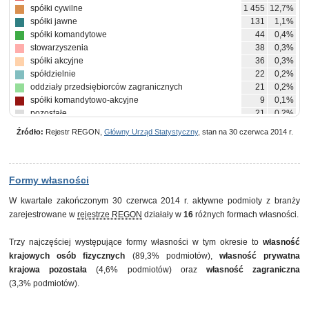
spółki cywilne
1 455
12,7%
spółki jawne
131
1,1%
spółki komandytowe
44
0,4%
stowarzyszenia
38
0,3%
spółki akcyjne
36
0,3%
spółdzielnie
22
0,2%
oddziały przedsiębiorców zagranicznych
21
0,2%
spółki komandytowo-akcyjne
9
0,1%
pozostałe
21
0,2%
Źródło:
Rejestr REGON,
Główny Urząd Statystyczny
, stan na 30 czerwca 2014 r.
Formy własności
W kwartale zakończonym 30 czerwca 2014 r. aktywne podmioty z branży
zarejestrowane w
rejestrze REGON
działały w
16
różnych formach własności.
Trzy najczęściej występujące formy własności w tym okresie to
własność
krajowych osób fizycznych
(89,3% podmiotów),
własność prywatna
krajowa pozostała
(4,6% podmiotów) oraz
własność zagraniczna
(3,3% podmiotów).