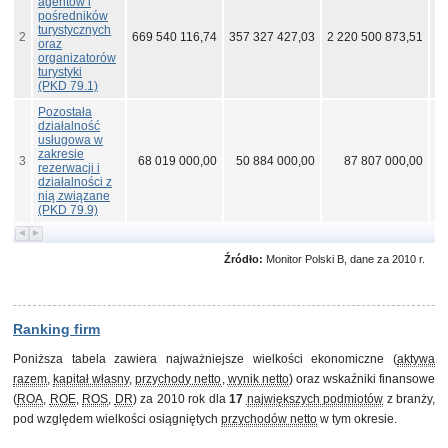
agentów i
pośredników
turystycznych
2
669 540 116,74
357 327 427,03
2 220 500 873,51
29
oraz
organizatorów
turystyki
(PKD 79.1)
Pozostała
działalność
usługowa w
zakresie
3
68 019 000,00
50 884 000,00
87 807 000,00
5
rezerwacji i
działalności z
nią związane
(PKD 79.9)
Źródło:
Monitor Polski B, dane za 2010 r.
Ranking firm
Poniższa tabela zawiera najważniejsze wielkości ekonomiczne (
aktywa
razem
,
kapitał własny
,
przychody netto
,
wynik netto
) oraz wskaźniki finansowe
(
ROA
,
ROE
,
ROS
,
DR
) za 2010 rok dla
17
największych podmiotów
z branży,
pod względem wielkości osiągniętych
przychodów netto
w tym okresie.