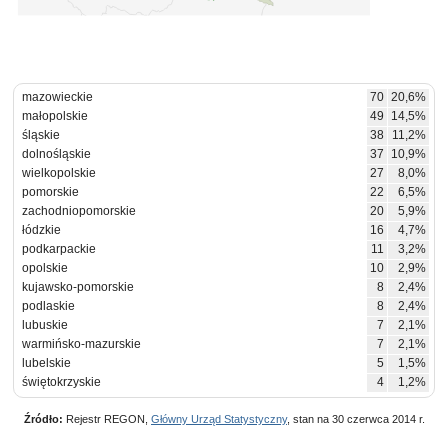
mazowieckie
70
20,6%
małopolskie
49
14,5%
śląskie
38
11,2%
dolnośląskie
37
10,9%
wielkopolskie
27
8,0%
pomorskie
22
6,5%
zachodniopomorskie
20
5,9%
łódzkie
16
4,7%
podkarpackie
11
3,2%
opolskie
10
2,9%
kujawsko-pomorskie
8
2,4%
podlaskie
8
2,4%
lubuskie
7
2,1%
warmińsko-mazurskie
7
2,1%
lubelskie
5
1,5%
świętokrzyskie
4
1,2%
Źródło:
Rejestr REGON,
Główny Urząd Statystyczny
, stan na 30 czerwca 2014 r.