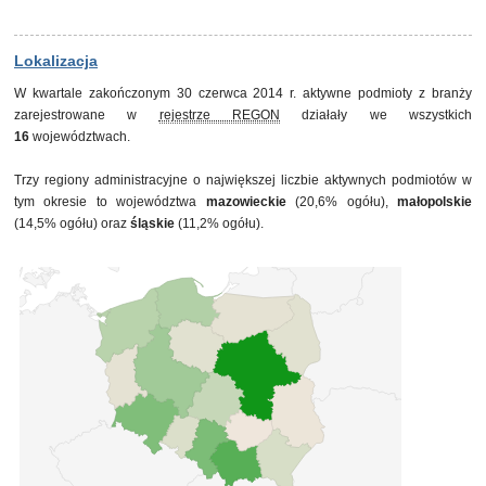
31 marca 2013
340
30 czerwca 2013
346
30 września 2013
348
Lokalizacja
31 grudnia 2013
333
W kwartale zakończonym 30 czerwca 2014 r. aktywne podmioty z branży
31 marca 2014
332
zarejestrowane w
rejestrze REGON
działały we wszystkich
30 czerwca 2014
339
16
województwach.
Trzy regiony administracyjne o największej liczbie aktywnych podmiotów w
tym okresie to województwa
mazowieckie
(20,6% ogółu),
małopolskie
(14,5% ogółu) oraz
śląskie
(11,2% ogółu).