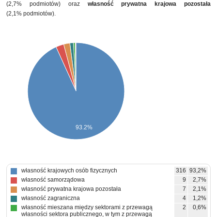
(2,7% podmiotów) oraz
własność prywatna krajowa pozostała
(2,1% podmiotów).
93.2%
własność krajowych osób fizycznych
316
93,2%
własność samorządowa
9
2,7%
własność prywatna krajowa pozostała
7
2,1%
własność zagraniczna
4
1,2%
własność mieszana między sektorami z przewagą
2
0,6%
własności sektora publicznego, w tym z przewagą