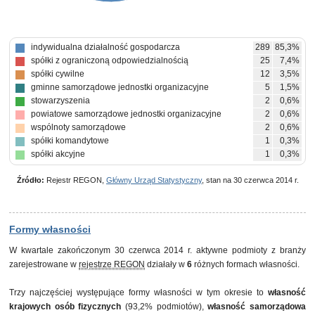
indywidualna działalność gospodarcza
289
85,3%
spółki z ograniczoną odpowiedzialnością
25
7,4%
spółki cywilne
12
3,5%
gminne samorządowe jednostki organizacyjne
5
1,5%
stowarzyszenia
2
0,6%
powiatowe samorządowe jednostki organizacyjne
2
0,6%
wspólnoty samorządowe
2
0,6%
spółki komandytowe
1
0,3%
spółki akcyjne
1
0,3%
Źródło:
Rejestr REGON,
Główny Urząd Statystyczny
, stan na 30 czerwca 2014 r.
Formy własności
W kwartale zakończonym 30 czerwca 2014 r. aktywne podmioty z branży
zarejestrowane w
rejestrze REGON
działały w
6
różnych formach własności.
Trzy najczęściej występujące formy własności w tym okresie to
własność
krajowych osób fizycznych
(93,2% podmiotów),
własność samorządowa