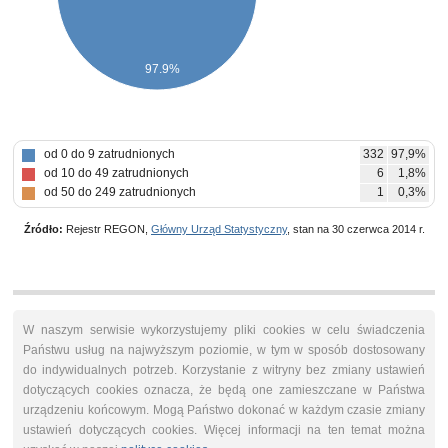
97.9%
od 0 do 9 zatrudnionych
332
97,9%
od 10 do 49 zatrudnionych
6
1,8%
od 50 do 249 zatrudnionych
1
0,3%
Źródło:
Rejestr REGON,
Główny Urząd Statystyczny
, stan na 30 czerwca 2014 r.
W naszym serwisie wykorzystujemy pliki cookies w celu świadczenia
Państwu usług na najwyższym poziomie, w tym w sposób dostosowany
do indywidualnych potrzeb. Korzystanie z witryny bez zmiany ustawień
dotyczących cookies oznacza, że będą one zamieszczane w Państwa
urządzeniu końcowym. Mogą Państwo dokonać w każdym czasie zmiany
ustawień dotyczących cookies. Więcej informacji na ten temat można