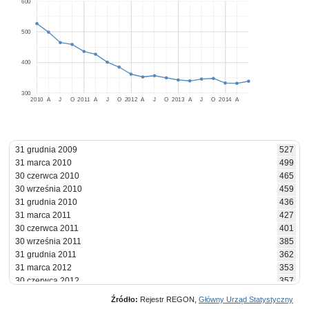
600
500
400
300
2010
A
J
O
2011
A
J
O
2012
A
J
O
2013
A
J
O
2014
A
31 grudnia 2009
527
31 marca 2010
499
30 czerwca 2010
465
30 września 2010
459
31 grudnia 2010
436
31 marca 2011
427
30 czerwca 2011
401
30 września 2011
385
31 grudnia 2011
362
31 marca 2012
353
30 czerwca 2012
357
30 września 2012
350
Źródło:
Rejestr REGON,
Główny Urząd Statystyczny
31 grudnia 2012
343