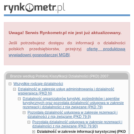
Uwaga! Serwis Rynkometr.pl nie jest już aktualizowany.
Jeśli potrzebujesz dostępu do informacji o działalności
polskich przedsiębiorstw, przejrzyj
ofertę produktową
wywiadowni gospodarczej MGBI
.
Branże według Polskiej Klasyfikacji Działalności (PKD) 2007:
Wszystkie rodzaje działalności
Działalność w zakresie usług administrowania i działalność
wspierająca (PKD N)
Działalność organizatorów turystyki, pośredników i agentów
turystycznych oraz pozostała działalność usługowa w zakresie
rezerwacji i działalności z nią związane (PKD 79)
Pozostała działalność usługowa w zakresie rezerwacji i
działalności z nią związane (PKD 79.9)
Pozostała działalność usługowa w zakresie rezerwacji i
działalności z nią związane (PKD 79.90)
Działalność w zakresie informacji turystycznej (PKD