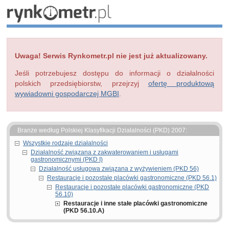
Uwaga! Serwis Rynkometr.pl nie jest już aktualizowany.
Jeśli potrzebujesz dostępu do informacji o działalności
polskich przedsiębiorstw, przejrzyj
ofertę produktową
wywiadowni gospodarczej MGBI
.
Branże według Polskiej Klasyfikacji Działalności (PKD) 2007:
Wszystkie rodzaje działalności
Działalność związana z zakwaterowaniem i usługami
gastronomicznymi (PKD I)
Działalność usługowa związana z wyżywieniem (PKD 56)
Restauracje i pozostałe placówki gastronomiczne (PKD 56.1)
Restauracje i pozostałe placówki gastronomiczne (PKD
56.10)
Restauracje i inne stałe placówki gastronomiczne
(PKD 56.10.A)