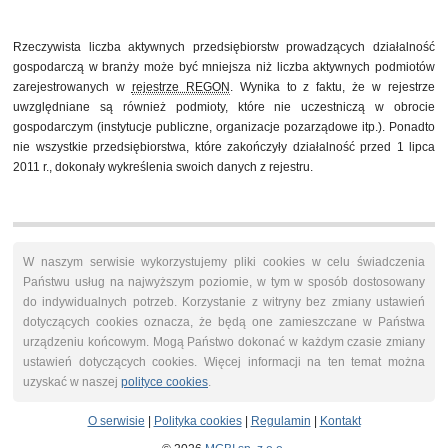
31 grudnia 2012
46 760
31 marca 2013
46 914
30 czerwca 2013
49 130
Rzeczywista liczba aktywnych przedsiębiorstw prowadzących działalność
30 września 2013
48 269
gospodarczą w branży może być mniejsza niż liczba aktywnych podmiotów
31 grudnia 2013
47 575
zarejestrowanych w
rejestrze REGON
. Wynika to z faktu, że w rejestrze
31 marca 2014
47 843
uwzględniane są również podmioty, które nie uczestniczą w obrocie
30 czerwca 2014
50 084
gospodarczym (instytucje publiczne, organizacje pozarządowe itp.). Ponadto
nie wszystkie przedsiębiorstwa, które zakończyły działalność przed 1 lipca
2011 r., dokonały wykreślenia swoich danych z rejestru.
W naszym serwisie wykorzystujemy pliki cookies w celu świadczenia
Państwu usług na najwyższym poziomie, w tym w sposób dostosowany
do indywidualnych potrzeb. Korzystanie z witryny bez zmiany ustawień
dotyczących cookies oznacza, że będą one zamieszczane w Państwa
urządzeniu końcowym. Mogą Państwo dokonać w każdym czasie zmiany
ustawień dotyczących cookies. Więcej informacji na ten temat można
uzyskać w naszej
polityce cookies
.
O serwisie
|
Polityka cookies
|
Regulamin
|
Kontakt