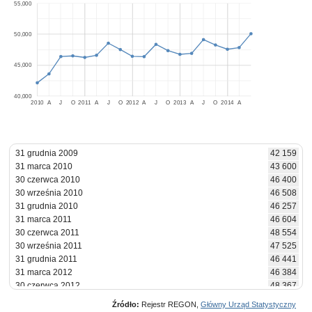
55,000
50,000
45,000
40,000
2010
A
J
O
2011
A
J
O
2012
A
J
O
2013
A
J
O
2014
A
31 grudnia 2009
42 159
31 marca 2010
43 600
30 czerwca 2010
46 400
30 września 2010
46 508
31 grudnia 2010
46 257
31 marca 2011
46 604
30 czerwca 2011
48 554
30 września 2011
47 525
31 grudnia 2011
46 441
31 marca 2012
46 384
30 czerwca 2012
48 367
30 września 2012
47 354
Źródło:
Rejestr REGON,
Główny Urząd Statystyczny