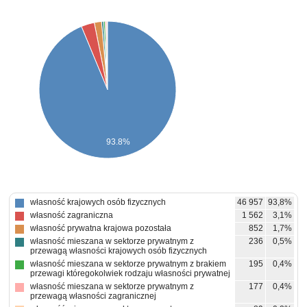
93.8%
własność krajowych osób fizycznych
46 957
93,8%
własność zagraniczna
1 562
3,1%
własność prywatna krajowa pozostała
852
1,7%
własność mieszana w sektorze prywatnym z
236
0,5%
przewagą własności krajowych osób fizycznych
własność mieszana w sektorze prywatnym z brakiem
195
0,4%
przewagi któregokolwiek rodzaju własności prywatnej
własność mieszana w sektorze prywatnym z
177
0,4%
przewagą własności zagranicznej