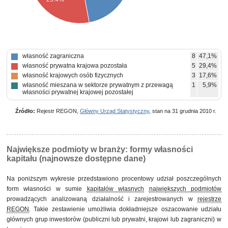
własność zagraniczna
8
47,1%
własność prywatna krajowa pozostała
5
29,4%
własność krajowych osób fizycznych
3
17,6%
własność mieszana w sektorze prywatnym z przewagą
1
5,9%
własności prywatnej krajowej pozostałej
Źródło:
Rejestr REGON,
Główny Urząd Statystyczny
, stan na 31 grudnia 2010 r.
Największe podmioty w branży: formy własności
kapitału (najnowsze dostępne dane)
Na poniższym wykresie przedstawiono procentowy udział poszczególnych
form własności w sumie
kapitałów własnych
największych podmiotów
prowadzących analizowaną działalność i zarejestrowanych w
rejestrze
REGON
. Takie zestawienie umożliwia dokładniejsze oszacowanie udziału
głównych grup inwestorów (publiczni lub prywatni, krajowi lub zagraniczni) w