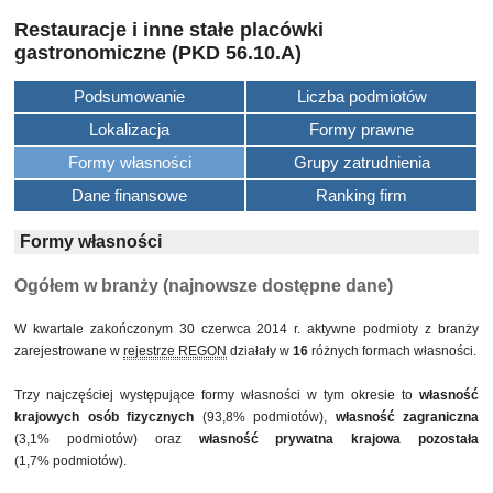
Restauracje i inne stałe placówki
gastronomiczne (PKD 56.10.A)
Podsumowanie
Liczba podmiotów
Lokalizacja
Formy prawne
Formy własności
Grupy zatrudnienia
Dane finansowe
Ranking firm
Formy własności
Ogółem w branży (najnowsze dostępne dane)
W kwartale zakończonym 30 czerwca 2014 r. aktywne podmioty z branży
zarejestrowane w
rejestrze REGON
działały w
16
różnych formach własności.
Trzy najczęściej występujące formy własności w tym okresie to
własność
krajowych osób fizycznych
(93,8% podmiotów),
własność zagraniczna
(3,1% podmiotów) oraz
własność prywatna krajowa pozostała
(1,7% podmiotów).