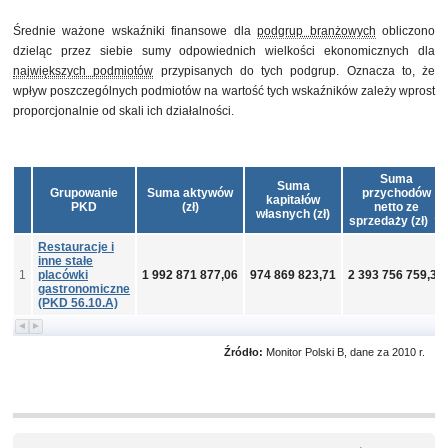
Średnie ważone wskaźniki finansowe dla
podgrup branżowych
obliczono
dzieląc przez siebie sumy odpowiednich wielkości ekonomicznych dla
największych podmiotów
przypisanych do tych podgrup. Oznacza to, że
wpływ poszczególnych podmiotów na wartość tych wskaźników zależy wprost
proporcjonalnie od skali ich działalności.
Suma
Suma
Grupowanie
Suma aktywów
przychodów
kapitałów
PKD
(zł)
netto ze
własnych (zł)
sprzedaży (zł)
Restauracje i
inne stałe
1
placówki
1 992 871 877,06
974 869 823,71
2 393 756 759,31
gastronomiczne
(PKD 56.10.A)
Źródło:
Monitor Polski B, dane za 2010 r.