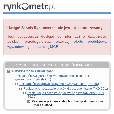
Uwaga! Serwis Rynkometr.pl nie jest już aktualizowany.
Jeśli potrzebujesz dostępu do informacji o działalności
polskich przedsiębiorstw, przejrzyj
ofertę produktową
wywiadowni gospodarczej MGBI
.
Branże według Polskiej Klasyfikacji Działalności (PKD) 2007:
Wszystkie rodzaje działalności
Działalność związana z zakwaterowaniem i usługami
gastronomicznymi (PKD I)
Działalność usługowa związana z wyżywieniem (PKD 56)
Restauracje i pozostałe placówki gastronomiczne (PKD 56.1)
Restauracje i pozostałe placówki gastronomiczne (PKD
56.10)
Restauracje i inne stałe placówki gastronomiczne
(PKD 56.10.A)