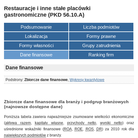
Restauracje i inne stałe placówki
gastronomiczne (PKD 56.10.A)
Podsumowanie
Liczba podmiotów
Lokalizacja
Formy prawne
Formy własności
Grupy zatrudnienia
Dane finansowe
Ranking firm
Dane finansowe
Podstrony:
Zbiorcze dane finansowe
,
Wykresy kwantylowe
Zbiorcze dane finansowe dla branży i podgrup branżowych
(najnowsze dostępne dane)
Poniższa tabela zawiera najważniejsze zsumowane wielkości ekonomiczne
(
aktywa razem
,
kapitały własne
,
przychody netto
,
wyniki netto
) oraz
uśrednione wskaźniki finansowe (
ROA
,
ROE
,
ROS
,
DR
) za 2010 rok dla
największych podmiotów
z branży.