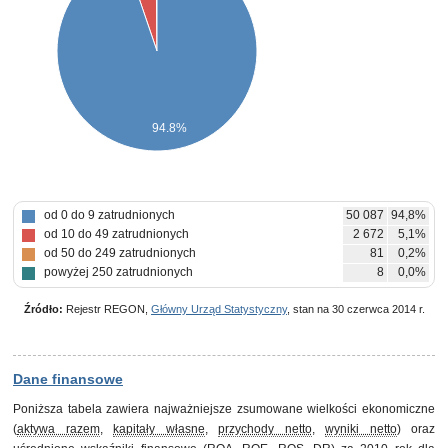
94.8%
od 0 do 9 zatrudnionych
50 087
94,8%
od 10 do 49 zatrudnionych
2 672
5,1%
od 50 do 249 zatrudnionych
81
0,2%
powyżej 250 zatrudnionych
8
0,0%
Źródło:
Rejestr REGON,
Główny Urząd Statystyczny
, stan na 30 czerwca 2014 r.
Dane finansowe
Poniższa tabela zawiera najważniejsze zsumowane wielkości ekonomiczne
(
aktywa razem
,
kapitały własne
,
przychody netto
,
wyniki netto
) oraz