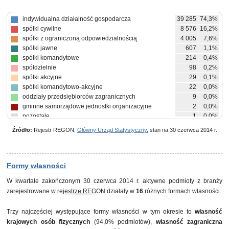
indywidualna działalność gospodarcza
39 285
74,3%
spółki cywilne
8 576
16,2%
spółki z ograniczoną odpowiedzialnością
4 005
7,6%
spółki jawne
607
1,1%
spółki komandytowe
214
0,4%
spółdzielnie
98
0,2%
spółki akcyjne
29
0,1%
spółki komandytowo-akcyjne
22
0,0%
oddziały przedsiębiorców zagranicznych
9
0,0%
gminne samorządowe jednostki organizacyjne
2
0,0%
pozostałe
1
0,0%
Źródło:
Rejestr REGON,
Główny Urząd Statystyczny
, stan na 30 czerwca 2014 r.
Formy własności
W kwartale zakończonym 30 czerwca 2014 r. aktywne podmioty z branży
zarejestrowane w
rejestrze REGON
działały w
16
różnych formach własności.
Trzy najczęściej występujące formy własności w tym okresie to
własność
krajowych osób fizycznych
(94,0% podmiotów),
własność zagraniczna