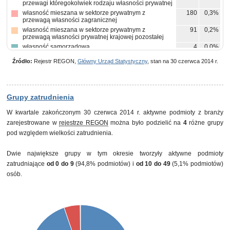
przewagi któregokolwiek rodzaju własności prywatnej
własność mieszana w sektorze prywatnym z
180
0,3%
przewagą własności zagranicznej
własność mieszana w sektorze prywatnym z
91
0,2%
przewagą własności prywatnej krajowej pozostałej
własność samorządowa
4
0,0%
własność mieszana między sektorami z przewagą
4
0,0%
Źródło:
Rejestr REGON,
Główny Urząd Statystyczny
, stan na 30 czerwca 2014 r.
własności sektora prywatnego, w tym z przewagą
własności krajowych osób fizycznych
własność mieszana między sektorami z przewagą
2
0,0%
własności sektora prywatnego, w tym z przewagą
własności prywatnej krajowej pozostałej
Grupy zatrudnienia
pozostałe
6
0,0%
W kwartale zakończonym 30 czerwca 2014 r. aktywne podmioty z branży
zarejestrowane w
rejestrze REGON
można było podzielić na
4
różne grupy
pod względem wielkości zatrudnienia.
Dwie największe grupy w tym okresie tworzyły aktywne podmioty
zatrudniające
od 0 do 9
(94,8% podmiotów) i
od 10 do 49
(5,1% podmiotów)
osób.