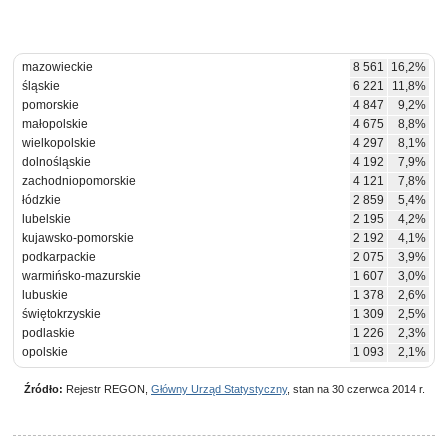
mazowieckie
8 561
16,2%
śląskie
6 221
11,8%
pomorskie
4 847
9,2%
małopolskie
4 675
8,8%
wielkopolskie
4 297
8,1%
dolnośląskie
4 192
7,9%
zachodniopomorskie
4 121
7,8%
łódzkie
2 859
5,4%
lubelskie
2 195
4,2%
kujawsko-pomorskie
2 192
4,1%
podkarpackie
2 075
3,9%
warmińsko-mazurskie
1 607
3,0%
lubuskie
1 378
2,6%
świętokrzyskie
1 309
2,5%
podlaskie
1 226
2,3%
opolskie
1 093
2,1%
Źródło:
Rejestr REGON,
Główny Urząd Statystyczny
, stan na 30 czerwca 2014 r.