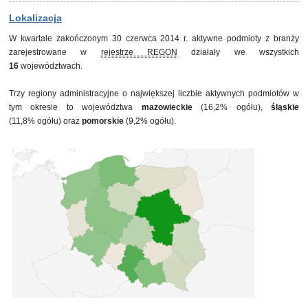
30 czerwca 2013
51 650
30 września 2013
50 544
Lokalizacja
31 grudnia 2013
49 605
W kwartale zakończonym 30 czerwca 2014 r. aktywne podmioty z branży
31 marca 2014
49 951
zarejestrowane w
rejestrze REGON
działały we wszystkich
30 czerwca 2014
52 848
16
województwach.
Trzy regiony administracyjne o największej liczbie aktywnych podmiotów w
tym okresie to województwa
mazowieckie
(16,2% ogółu),
śląskie
(11,8% ogółu) oraz
pomorskie
(9,2% ogółu).