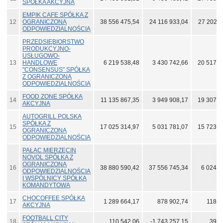
SPÓŁKA AKCYJNA
EMPIK CAFE SPÓŁKA Z
12
OGRANICZONĄ
38 556 475,54
24 116 933,04
27 202 6
ODPOWIEDZIALNOŚCIĄ
PRZEDSIĘBIORSTWO
PRODUKCYJNO-
USŁUGOWO-
13
HANDLOWE
6 219 538,48
3 430 742,66
20 517 1
"CONSENSUS" SPÓŁKA
Z OGRANICZONĄ
ODPOWIEDZIALNOŚCIĄ
FOOD ZONE SPÓŁKA
14
11 135 867,35
3 949 908,17
19 307 2
AKCYJNA
AUTOGRILL POLSKA
SPÓŁKA Z
15
17 025 314,97
5 031 781,07
15 723 9
OGRANICZONĄ
ODPOWIEDZIALNOŚCIĄ
PAŁAC MIERZĘCIN
NOVOL SPÓŁKA Z
OGRANICZONĄ
16
38 880 590,42
37 556 745,34
6 024 6
ODPOWIEDZIALNOŚCIĄ
I WSPÓLNICY SPÓŁKA
KOMANDYTOWA
CHOCOFFEE SPÓŁKA
17
1 289 664,17
878 902,74
118 6
AKCYJNA
FOOTBALL CITY
18
110 542,06
-1 743 257,15
39 2