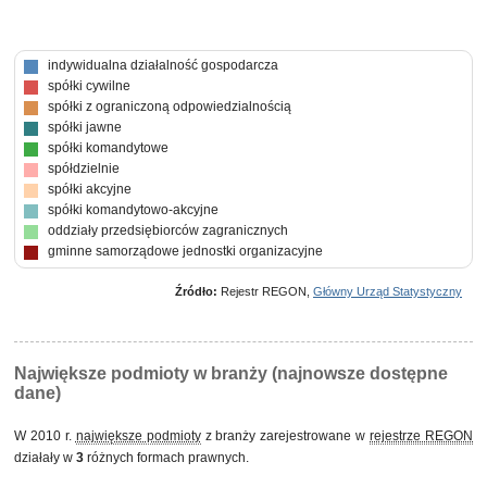
indywidualna działalność gospodarcza
spółki cywilne
spółki z ograniczoną odpowiedzialnością
spółki jawne
spółki komandytowe
spółdzielnie
spółki akcyjne
spółki komandytowo-akcyjne
oddziały przedsiębiorców zagranicznych
gminne samorządowe jednostki organizacyjne
Źródło:
Rejestr REGON,
Główny Urząd Statystyczny
Największe podmioty w branży (najnowsze dostępne
dane)
W 2010 r.
największe podmioty
z branży zarejestrowane w
rejestrze REGON
działały w
3
różnych formach prawnych.