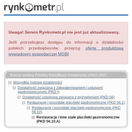
Uwaga! Serwis Rynkometr.pl nie jest już aktualizowany.
Jeśli potrzebujesz dostępu do informacji o działalności
polskich przedsiębiorstw, przejrzyj
ofertę produktową
wywiadowni gospodarczej MGBI
.
Branże według Polskiej Klasyfikacji Działalności (PKD) 2007:
Wszystkie rodzaje działalności
Działalność związana z zakwaterowaniem i usługami
gastronomicznymi (PKD I)
Działalność usługowa związana z wyżywieniem (PKD 56)
Restauracje i pozostałe placówki gastronomiczne (PKD 56.1)
Restauracje i pozostałe placówki gastronomiczne (PKD
56.10)
Restauracje i inne stałe placówki gastronomiczne
(PKD 56.10.A)