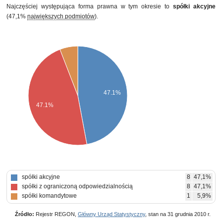
Najczęściej występująca forma prawna w tym okresie to
spółki akcyjne
(47,1%
największych podmiotów
).
47.1%
47.1%
spółki akcyjne
8
47,1%
spółki z ograniczoną odpowiedzialnością
8
47,1%
spółki komandytowe
1
5,9%
Źródło:
Rejestr REGON,
Główny Urząd Statystyczny
, stan na 31 grudnia 2010 r.