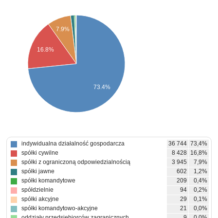
7.9%
16.8%
73.4%
indywidualna działalność gospodarcza
36 744
73,4%
spółki cywilne
8 428
16,8%
spółki z ograniczoną odpowiedzialnością
3 945
7,9%
spółki jawne
602
1,2%
spółki komandytowe
209
0,4%
spółdzielnie
94
0,2%
spółki akcyjne
29
0,1%
spółki komandytowo-akcyjne
21
0,0%
oddziały przedsiębiorców zagranicznych
9
0,0%