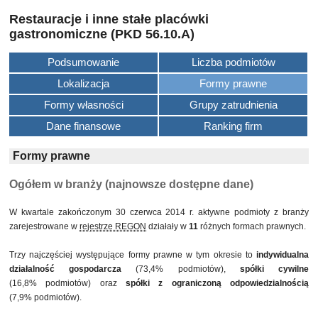
Restauracje i inne stałe placówki
gastronomiczne (PKD 56.10.A)
Podsumowanie
Liczba podmiotów
Lokalizacja
Formy prawne
Formy własności
Grupy zatrudnienia
Dane finansowe
Ranking firm
Formy prawne
Ogółem w branży (najnowsze dostępne dane)
W kwartale zakończonym 30 czerwca 2014 r. aktywne podmioty z branży
zarejestrowane w
rejestrze REGON
działały w
11
różnych formach prawnych.
Trzy najczęściej występujące formy prawne w tym okresie to
indywidualna
działalność gospodarcza
(73,4% podmiotów),
spółki cywilne
(16,8% podmiotów) oraz
spółki z ograniczoną odpowiedzialnością
(7,9% podmiotów).