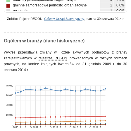
gminne samorządowe jednostki organizacyjne
2
0,0%
pozostałe
1
0,0%
Źródło:
Rejestr REGON,
Główny Urząd Statystyczny
, stan na 30 czerwca 2014 r.
Ogółem w branży (dane historyczne)
Wykres przedstawia zmiany w liczbie aktywnych podmiotów z branży
zarejestrowanych w
rejestrze REGON
prowadzonych w różnych formach
prawnych, na koniec kolejnych kwartałów od 31 grudnia 2009 r. do 30
czerwca 2014 r.
40,000
30,000
20,000
10,000
0
2010
A
J
O
2011
A
J
O
2012
A
J
O
2013
A
J
O
2014
A