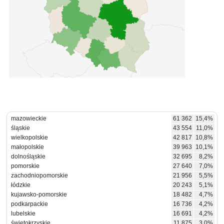
mazowieckie
61 362
15,4%
śląskie
43 554
11,0%
wielkopolskie
42 817
10,8%
małopolskie
39 963
10,1%
dolnośląskie
32 695
8,2%
pomorskie
27 640
7,0%
zachodniopomorskie
21 956
5,5%
łódzkie
20 243
5,1%
kujawsko-pomorskie
18 482
4,7%
podkarpackie
16 736
4,2%
lubelskie
16 691
4,2%
świętokrzyskie
11 875
3,0%