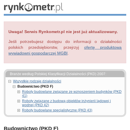
Uwaga! Serwis Rynkometr.pl nie jest już aktualizowany.
Jeśli potrzebujesz dostępu do informacji o działalności
polskich przedsiębiorstw, przejrzyj
ofertę produktową
wywiadowni gospodarczej MGBI
.
Branże według Polskiej Klasyfikacji Działalności (PKD) 2007:
Wszystkie rodzaje działalności
Budownictwo (PKD F)
Roboty budowlane związane ze wznoszeniem budynków (PKD
41)
Roboty związane z budową obiektów inżynierii lądowej i
wodnej (PKD 42)
Roboty budowlane specjalistyczne (PKD 43)
Budownictwo (PKD F)