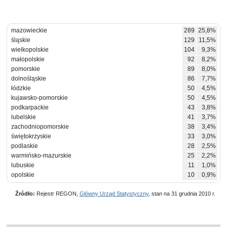
mazowieckie
289
25,8%
śląskie
129
11,5%
wielkopolskie
104
9,3%
małopolskie
92
8,2%
pomorskie
89
8,0%
dolnośląskie
86
7,7%
łódzkie
50
4,5%
kujawsko-pomorskie
50
4,5%
podkarpackie
43
3,8%
lubelskie
41
3,7%
zachodniopomorskie
38
3,4%
świętokrzyskie
33
3,0%
podlaskie
28
2,5%
warmińsko-mazurskie
25
2,2%
lubuskie
11
1,0%
opolskie
10
0,9%
Źródło:
Rejestr REGON,
Główny Urząd Statystyczny
, stan na 31 grudnia 2010 r.