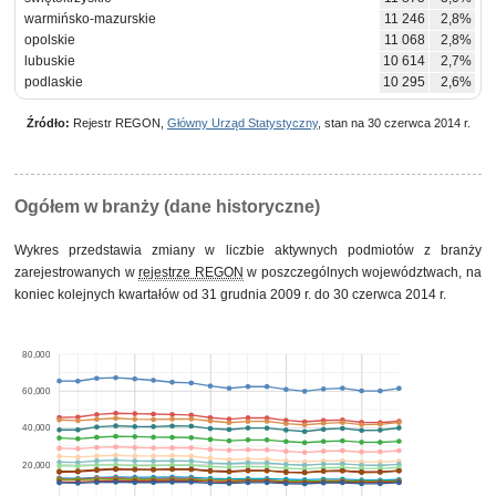
warmińsko-mazurskie
11 246
2,8%
opolskie
11 068
2,8%
lubuskie
10 614
2,7%
podlaskie
10 295
2,6%
Źródło:
Rejestr REGON,
Główny Urząd Statystyczny
, stan na 30 czerwca 2014 r.
Ogółem w branży (dane historyczne)
Wykres przedstawia zmiany w liczbie aktywnych podmiotów z branży
zarejestrowanych w
rejestrze REGON
w poszczególnych województwach, na
koniec kolejnych kwartałów od 31 grudnia 2009 r. do 30 czerwca 2014 r.
80,000
60,000
40,000
20,000