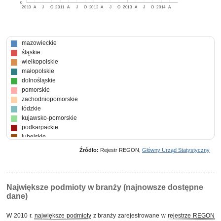
0
2010
A
J
O
2011
A
J
O
2012
A
J
O
2013
A
J
O
2014
A
mazowieckie
śląskie
wielkopolskie
małopolskie
dolnośląskie
pomorskie
zachodniopomorskie
łódzkie
kujawsko-pomorskie
podkarpackie
lubelskie
świętokrzyskie
Źródło:
Rejestr REGON,
Główny Urząd Statystyczny
warmińsko-mazurskie
opolskie
lubuskie
podlaskie
Największe podmioty w branży (najnowsze dostępne
dane)
W 2010 r.
największe podmioty
z branży zarejestrowane w
rejestrze REGON