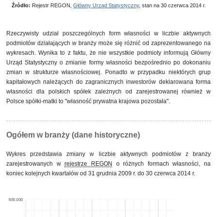
Źródło:
Rejestr REGON,
Główny Urząd Statystyczny
, stan na 30 czerwca 2014 r.
własność mieszana między sektorami z przewagą
88
0,0%
własności sektora prywatnego, w tym z przewagą
własności krajowych osób fizycznych
własność mieszana między sektorami z przewagą
66
0,0%
Rzeczywisty udział poszczególnych form własności w liczbie aktywnych
własności sektora prywatnego, w tym z przewagą
podmiotów działających w branży może się różnić od zaprezentowanego na
własności prywatnej krajowej pozostałej
wykresach. Wynika to z faktu, że nie wszystkie podmioty informują Główny
pozostałe
155
0,0%
Urząd Statystyczny o zmianie formy własności bezpośrednio po dokonaniu
zmian w strukturze własnościowej. Ponadto w przypadku niektórych grup
kapitałowych należących do zagranicznych inwestorów deklarowana forma
własności dla polskich spółek zależnych od zarejestrowanej również w
Polsce spółki-matki to "własność prywatna krajowa pozostała".
Ogółem w branży (dane historyczne)
Wykres przedstawia zmiany w liczbie aktywnych podmiotów z branży
zarejestrowanych w
rejestrze REGON
o różnych formach własności, na
koniec kolejnych kwartałów od 31 grudnia 2009 r. do 30 czerwca 2014 r.
600,000