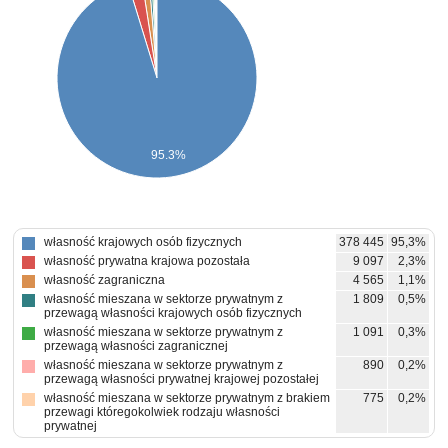
95.3%
własność krajowych osób fizycznych
378 445
95,3%
własność prywatna krajowa pozostała
9 097
2,3%
własność zagraniczna
4 565
1,1%
własność mieszana w sektorze prywatnym z
1 809
0,5%
przewagą własności krajowych osób fizycznych
własność mieszana w sektorze prywatnym z
1 091
0,3%
przewagą własności zagranicznej
własność mieszana w sektorze prywatnym z
890
0,2%
przewagą własności prywatnej krajowej pozostałej
własność mieszana w sektorze prywatnym z brakiem
775
0,2%
przewagi któregokolwiek rodzaju własności
prywatnej
własność samorządowa
256
0,1%