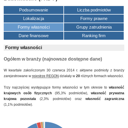
Podsumowanie
Liczba podmiotów
Lokalizacja
Formy prawne
Formy własności
Grupy zatrudnienia
Dane finansowe
Ranking firm
Formy własności
Ogółem w branży (najnowsze dostępne dane)
W kwartale zakończonym 30 czerwca 2014 r. aktywne podmioty z branży
zarejestrowane w
rejestrze REGON
działały w
20
różnych formach własności.
Trzy najczęściej występujące formy własności w tym okresie to
własność
krajowych osób fizycznych
(95,3% podmiotów),
własność prywatna
krajowa pozostała
(2,3% podmiotów) oraz
własność zagraniczna
(1,1% podmiotów).