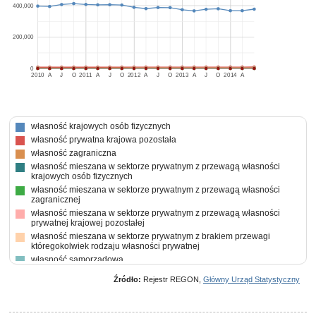
400,000
200,000
0
2010
A
J
O
2011
A
J
O
2012
A
J
O
2013
A
J
O
2014
A
własność krajowych osób fizycznych
własność prywatna krajowa pozostała
własność zagraniczna
własność mieszana w sektorze prywatnym z przewagą własności
krajowych osób fizycznych
własność mieszana w sektorze prywatnym z przewagą własności
zagranicznej
własność mieszana w sektorze prywatnym z przewagą własności
prywatnej krajowej pozostałej
własność mieszana w sektorze prywatnym z brakiem przewagi
któregokolwiek rodzaju własności prywatnej
własność samorządowa
własność mieszana między sektorami z przewagą własności sektora
Źródło:
Rejestr REGON,
Główny Urząd Statystyczny
prywatnego, w tym z przewagą własności krajowych osób fizycznych
własność mieszana między sektorami z przewagą własności sektora
prywatnego, w tym z przewagą własności prywatnej krajowej