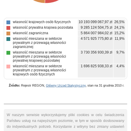
własność krajowych osób fizycznych
10 193 099 067,97 zł
26,5%
własność prywatna krajowa pozostała
9 285 124 504,75 zł
24,1%
własność zagraniczna
5 864 007 984,02 zł
15,2%
własność mieszana w sektorze
4 571 925 775,80 zł
11,9%
prywatnym z przewagą własności
zagranicznej
własność mieszana w sektorze
3 730 356 930,39 zł
9,7%
prywatnym z przewagą własności
prywatnej krajowej pozostałej
własność mieszana w sektorze
1 696 825 938,33 zł
4,4%
prywatnym z przewagą własności
krajowych osób fizycznych
własność mieszana między sektorami z
1 337 520 671,55 zł
3,5%
przewagą własności sektora
Źródło:
Rejestr REGON,
Główny Urząd Statystyczny
, stan na 31 grudnia 2010 r.
prywatnego, w tym z przewagą
własności prywatnej krajowej pozostałej
własność skarbu państwa
634 880 173,89 zł
1,6%
własność państwowych osób prawnych
351 562 351,03 zł
0,9%
własność mieszana w sektorze
324 491 277,49 zł
0,8%
prywatnym z brakiem przewagi
W naszym serwisie wykorzystujemy pliki cookies w celu świadczenia
któregokolwiek rodzaju własności
Państwu usług na najwyższym poziomie, w tym w sposób dostosowany
prywatnej
do indywidualnych potrzeb. Korzystanie z witryny bez zmiany ustawień
pozostałe
541 686 330 zł
1,4%