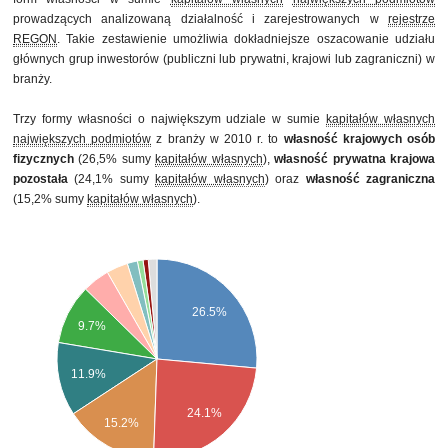
prowadzących analizowaną działalność i zarejestrowanych w
rejestrze
REGON
. Takie zestawienie umożliwia dokładniejsze oszacowanie udziału
głównych grup inwestorów (publiczni lub prywatni, krajowi lub zagraniczni) w
branży.
Trzy formy własności o największym udziale w sumie
kapitałów własnych
największych podmiotów
z branży w 2010 r. to
własność krajowych osób
fizycznych
(26,5% sumy
kapitałów własnych
),
własność prywatna krajowa
pozostała
(24,1% sumy
kapitałów własnych
) oraz
własność zagraniczna
(15,2% sumy
kapitałów własnych
).
26.5%
9.7%
11.9%
24.1%
15.2%