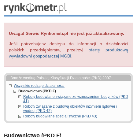
Uwaga! Serwis Rynkometr.pl nie jest już aktualizowany.
Jeśli potrzebujesz dostępu do informacji o działalności
polskich przedsiębiorstw, przejrzyj
ofertę produktową
wywiadowni gospodarczej MGBI
.
Branże według Polskiej Klasyfikacji Działalności (PKD) 2007:
Wszystkie rodzaje działalności
Budownictwo (PKD F)
Roboty budowlane związane ze wznoszeniem budynków (PKD
41)
Roboty związane z budową obiektów inżynierii lądowej i
wodnej (PKD 42)
Roboty budowlane specjalistyczne (PKD 43)
Budownictwo (PKD F)