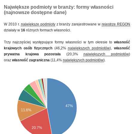
pozostałej
Największe podmioty w branży: formy własności
(najnowsze dostępne dane)
W 2010 r.
największe podmioty
z branży zarejestrowane w
rejestrze REGON
działały w
16
różnych formach własności.
Trzy najczęściej występujące formy własności w tym okresie to
własność
krajowych osób fizycznych
(46,2%
największych podmiotów
),
własność
prywatna krajowa pozostała
(20,3%
największych podmiotów
)
oraz
własność zagraniczna
(11,4%
największych podmiotów
).
47%
11.6%
20.7%