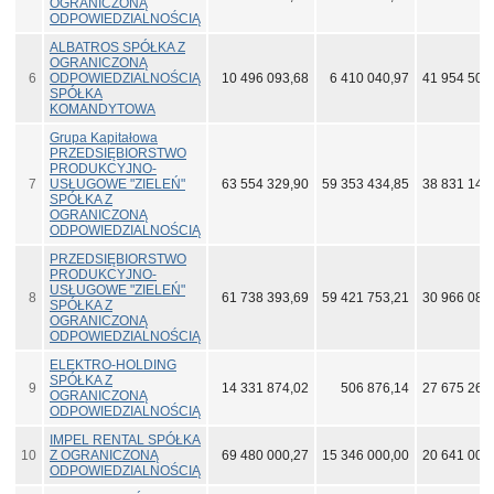
OGRANICZONĄ
ODPOWIEDZIALNOŚCIĄ
ALBATROS SPÓŁKA Z
OGRANICZONĄ
6
ODPOWIEDZIALNOŚCIĄ
10 496 093,68
6 410 040,97
41 954 502
SPÓŁKA
KOMANDYTOWA
Grupa Kapitałowa
PRZEDSIĘBIORSTWO
PRODUKCYJNO-
7
USŁUGOWE "ZIELEŃ"
63 554 329,90
59 353 434,85
38 831 143
SPÓŁKA Z
OGRANICZONĄ
ODPOWIEDZIALNOŚCIĄ
PRZEDSIĘBIORSTWO
PRODUKCYJNO-
USŁUGOWE "ZIELEŃ"
8
61 738 393,69
59 421 753,21
30 966 088
SPÓŁKA Z
OGRANICZONĄ
ODPOWIEDZIALNOŚCIĄ
ELEKTRO-HOLDING
SPÓŁKA Z
9
14 331 874,02
506 876,14
27 675 268
OGRANICZONĄ
ODPOWIEDZIALNOŚCIĄ
IMPEL RENTAL SPÓŁKA
10
Z OGRANICZONĄ
69 480 000,27
15 346 000,00
20 641 000
ODPOWIEDZIALNOŚCIĄ