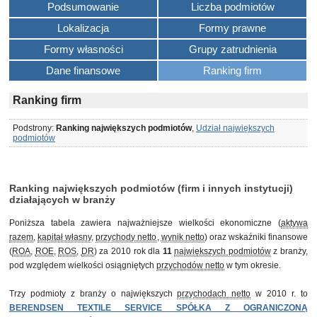
Podsumowanie
Liczba podmiotów
Lokalizacja
Formy prawne
Formy własności
Grupy zatrudnienia
Dane finansowe
Ranking firm
Ranking firm
Podstrony:
Ranking największych podmiotów
,
Udział największych
podmiotów
Ranking największych podmiotów (firm i innych instytucji)
działających w branży
Poniższa tabela zawiera najważniejsze wielkości ekonomiczne (
aktywa
razem
,
kapitał własny
,
przychody netto
,
wynik netto
) oraz wskaźniki finansowe
(
ROA
,
ROE
,
ROS
,
DR
) za 2010 rok dla
11
największych podmiotów
z branży,
pod względem wielkości osiągniętych
przychodów netto
w tym okresie.
Trzy podmioty z branży o największych
przychodach netto
w 2010 r. to
BERENDSEN TEXTILE SERVICE SPÓŁKA Z OGRANICZONĄ