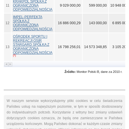
KRAKPOL SPÓŁKA Z
11
OGRANICZONĄ
9 029 000,00
599 000,00
10 948 000
ODPOWIEDZIALNOŚCIĄ
IMPEL-PERFEKTA
SPÓŁKA Z
12
16 886 000,29
143 000,00
6 895 000
OGRANICZONĄ
ODPOWIEDZIALNOŚCIĄ
OŚRODEK SPORTU I
REKREACJI OSIR
STARGARD SPÓŁKA Z
13
16 798 256,01
14 573 348,85
3 105 206
OGRANICZONĄ
ODPOWIEDZIALNOŚCIĄ
(*)
Źródło:
Monitor Polski B, dane za 2010 r.
W naszym serwisie wykorzystujemy pliki cookies w celu świadczenia
Państwu usług na najwyższym poziomie, w tym w sposób dostosowany
do indywidualnych potrzeb. Korzystanie z witryny bez zmiany ustawień
dotyczących cookies oznacza, że będą one zamieszczane w Państwa
urządzeniu końcowym. Mogą Państwo dokonać w każdym czasie zmiany