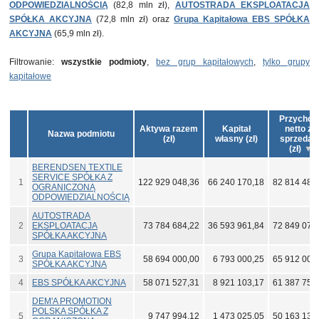
ODPOWIEDZIALNOŚCIĄ
(82,8 mln zł),
AUTOSTRADA EKSPLOATACJA
SPÓŁKA AKCYJNA
(72,8 mln zł) oraz
Grupa Kapitałowa EBS SPÓŁKA
AKCYJNA
(65,9 mln zł).
Filtrowanie:
wszystkie podmioty
,
bez grup kapitałowych
,
tylko grupy
kapitałowe
Przychod
Aktywa razem
Kapitał
netto ze
Nazwa podmiotu
(zł)
własny (zł)
sprzedaż
(zł)
BERENDSEN TEXTILE
SERVICE SPÓŁKA Z
1
122 929 048,36
66 240 170,18
82 814 480
OGRANICZONĄ
ODPOWIEDZIALNOŚCIĄ
AUTOSTRADA
2
EKSPLOATACJA
73 784 684,22
36 593 961,84
72 849 073
SPÓŁKA AKCYJNA
Grupa Kapitałowa EBS
3
58 694 000,00
6 793 000,25
65 912 000
SPÓŁKA AKCYJNA
4
EBS SPÓŁKA AKCYJNA
58 071 527,31
8 921 103,17
61 387 754
DEM'A PROMOTION
POLSKA SPÓŁKA Z
5
9 747 994,12
1 473 025,05
50 163 139