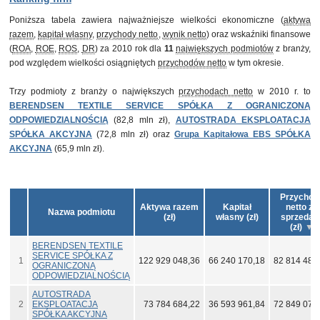
Poniższa tabela zawiera najważniejsze wielkości ekonomiczne (
aktywa
razem
,
kapitał własny
,
przychody netto
,
wynik netto
) oraz wskaźniki finansowe
(
ROA
,
ROE
,
ROS
,
DR
) za 2010 rok dla
11
największych podmiotów
z branży,
pod względem wielkości osiągniętych
przychodów netto
w tym okresie.
Trzy podmioty z branży o największych
przychodach netto
w 2010 r. to
BERENDSEN TEXTILE SERVICE SPÓŁKA Z OGRANICZONĄ
ODPOWIEDZIALNOŚCIĄ
(82,8 mln zł),
AUTOSTRADA EKSPLOATACJA
SPÓŁKA AKCYJNA
(72,8 mln zł) oraz
Grupa Kapitałowa EBS SPÓŁKA
AKCYJNA
(65,9 mln zł).
Przychod
Aktywa razem
Kapitał
netto ze
Nazwa podmiotu
(zł)
własny (zł)
sprzedaż
(zł)
BERENDSEN TEXTILE
SERVICE SPÓŁKA Z
1
122 929 048,36
66 240 170,18
82 814 480
OGRANICZONĄ
ODPOWIEDZIALNOŚCIĄ
AUTOSTRADA
2
EKSPLOATACJA
73 784 684,22
36 593 961,84
72 849 073
SPÓŁKA AKCYJNA