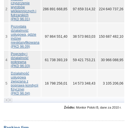
czyszczenie
wyrobów
2
286 891 668,85
97 659 314,32
224 640 737,26
włókienniczych i
futrzarskich
(PKD 96.01)
Pozostała
działalność
usługowa, gdzie
3
97 864 551,40
38 573 863,03
150 687 482,10
indziej
niesklasyfikowana
(PKD 96.09)
Pogrzeby i
działalność
4
61 738 393,19
59 421 753,21
30 966 088,95
pokrewna
(PKD 96.03)
Działalność
usługowa
związana z
5
16 798 256,01
14 573 348,43
3 105 206,06
poprawą kondycji
fizycznej
(PKD 96.04)
Źródło:
Monitor Polski B, dane za 2010 r.
Ranking firm