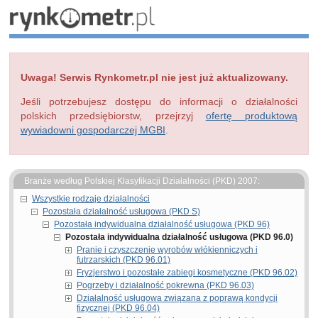
Uwaga! Serwis Rynkometr.pl nie jest już aktualizowany.
Jeśli potrzebujesz dostępu do informacji o działalności
polskich przedsiębiorstw, przejrzyj
ofertę produktową
wywiadowni gospodarczej MGBI
.
Branże według Polskiej Klasyfikacji Działalności (PKD) 2007:
Wszystkie rodzaje działalności
Pozostała działalność usługowa (PKD S)
Pozostała indywidualna działalność usługowa (PKD 96)
Pozostała indywidualna działalność usługowa (PKD 96.0)
Pranie i czyszczenie wyrobów włókienniczych i
futrzarskich (PKD 96.01)
Fryzjerstwo i pozostałe zabiegi kosmetyczne (PKD 96.02)
Pogrzeby i działalność pokrewna (PKD 96.03)
Działalność usługowa związana z poprawą kondycji
fizycznej (PKD 96.04)