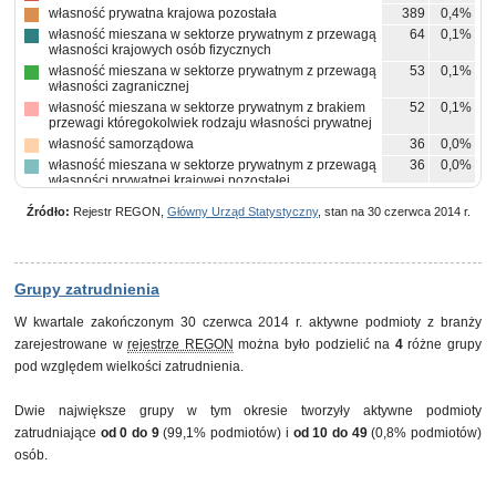
własność prywatna krajowa pozostała
389
0,4%
własność mieszana w sektorze prywatnym z przewagą
64
0,1%
własności krajowych osób fizycznych
własność mieszana w sektorze prywatnym z przewagą
53
0,1%
własności zagranicznej
własność mieszana w sektorze prywatnym z brakiem
52
0,1%
przewagi któregokolwiek rodzaju własności prywatnej
własność samorządowa
36
0,0%
własność mieszana w sektorze prywatnym z przewagą
36
0,0%
własności prywatnej krajowej pozostałej
własność mieszana między sektorami z przewagą
3
0,0%
Źródło:
Rejestr REGON,
Główny Urząd Statystyczny
, stan na 30 czerwca 2014 r.
własności sektora prywatnego, w tym z przewagą
własności krajowych osób fizycznych
własność mieszana między sektorami z przewagą
2
0,0%
własności sektora prywatnego, w tym z przewagą
własności zagranicznej
Grupy zatrudnienia
pozostałe
7
0,0%
W kwartale zakończonym 30 czerwca 2014 r. aktywne podmioty z branży
zarejestrowane w
rejestrze REGON
można było podzielić na
4
różne grupy
pod względem wielkości zatrudnienia.
Dwie największe grupy w tym okresie tworzyły aktywne podmioty
zatrudniające
od 0 do 9
(99,1% podmiotów) i
od 10 do 49
(0,8% podmiotów)
osób.