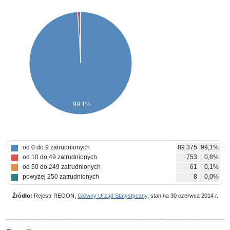
99.1%
od 0 do 9 zatrudnionych
89 375
99,1%
od 10 do 49 zatrudnionych
753
0,8%
od 50 do 249 zatrudnionych
61
0,1%
powyżej 250 zatrudnionych
8
0,0%
Źródło:
Rejestr REGON,
Główny Urząd Statystyczny
, stan na 30 czerwca 2014 r.