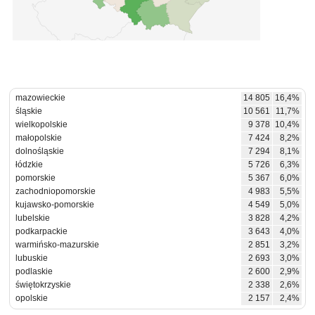
mazowieckie
14 805
16,4%
śląskie
10 561
11,7%
wielkopolskie
9 378
10,4%
małopolskie
7 424
8,2%
dolnośląskie
7 294
8,1%
łódzkie
5 726
6,3%
pomorskie
5 367
6,0%
zachodniopomorskie
4 983
5,5%
kujawsko-pomorskie
4 549
5,0%
lubelskie
3 828
4,2%
podkarpackie
3 643
4,0%
warmińsko-mazurskie
2 851
3,2%
lubuskie
2 693
3,0%
podlaskie
2 600
2,9%
świętokrzyskie
2 338
2,6%
opolskie
2 157
2,4%