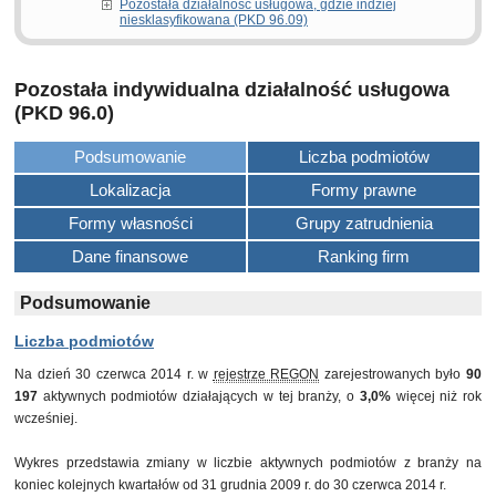
Pozostała działalność usługowa, gdzie indziej
niesklasyfikowana (PKD 96.09)
Pozostała indywidualna działalność usługowa
(PKD 96.0)
Podsumowanie
Liczba podmiotów
Lokalizacja
Formy prawne
Formy własności
Grupy zatrudnienia
Dane finansowe
Ranking firm
Podsumowanie
Liczba podmiotów
Na dzień 30 czerwca 2014 r. w
rejestrze REGON
zarejestrowanych było
90
197
aktywnych podmiotów działających w tej branży, o
3,0%
więcej niż rok
wcześniej.
Wykres przedstawia zmiany w liczbie aktywnych podmiotów z branży na
koniec kolejnych kwartałów od 31 grudnia 2009 r. do 30 czerwca 2014 r.