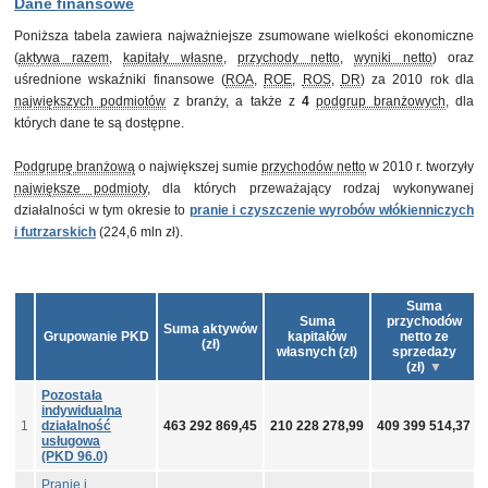
Dane finansowe
Poniższa tabela zawiera najważniejsze zsumowane wielkości ekonomiczne
(
aktywa razem
,
kapitały własne
,
przychody netto
,
wyniki netto
) oraz
uśrednione wskaźniki finansowe (
ROA
,
ROE
,
ROS
,
DR
) za 2010 rok dla
największych podmiotów
z branży, a także z
4
podgrup branżowych
, dla
których dane te są dostępne.
Podgrupę branżową
o największej sumie
przychodów netto
w 2010 r. tworzyły
największe podmioty
, dla których przeważający rodzaj wykonywanej
działalności w tym okresie to
pranie i czyszczenie wyrobów włókienniczych
i futrzarskich
(224,6 mln zł).
Suma
Suma
przychodów
Suma aktywów
Grupowanie PKD
kapitałów
netto ze
(zł)
własnych (zł)
sprzedaży
(zł)
Pozostała
indywidualna
1
działalność
463 292 869,45
210 228 278,99
409 399 514,37
usługowa
(PKD 96.0)
Pranie i