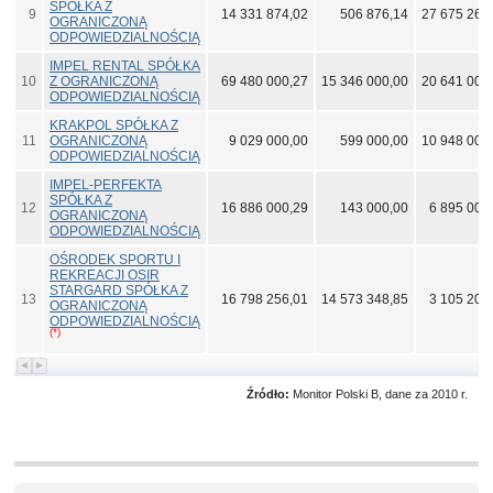
SPÓŁKA Z
9
14 331 874,02
506 876,14
27 675 268
OGRANICZONĄ
ODPOWIEDZIALNOŚCIĄ
IMPEL RENTAL SPÓŁKA
10
Z OGRANICZONĄ
69 480 000,27
15 346 000,00
20 641 000
ODPOWIEDZIALNOŚCIĄ
KRAKPOL SPÓŁKA Z
11
OGRANICZONĄ
9 029 000,00
599 000,00
10 948 000
ODPOWIEDZIALNOŚCIĄ
IMPEL-PERFEKTA
SPÓŁKA Z
12
16 886 000,29
143 000,00
6 895 000
OGRANICZONĄ
ODPOWIEDZIALNOŚCIĄ
OŚRODEK SPORTU I
REKREACJI OSIR
STARGARD SPÓŁKA Z
13
16 798 256,01
14 573 348,85
3 105 206
OGRANICZONĄ
ODPOWIEDZIALNOŚCIĄ
(*)
Źródło:
Monitor Polski B, dane za 2010 r.