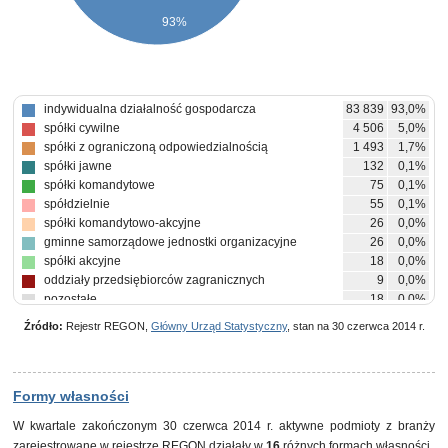
93%
indywidualna działalność gospodarcza
83 839
93,0%
spółki cywilne
4 506
5,0%
spółki z ograniczoną odpowiedzialnością
1 493
1,7%
spółki jawne
132
0,1%
spółki komandytowe
75
0,1%
spółdzielnie
55
0,1%
spółki komandytowo-akcyjne
26
0,0%
gminne samorządowe jednostki organizacyjne
26
0,0%
spółki akcyjne
18
0,0%
oddziały przedsiębiorców zagranicznych
9
0,0%
pozostałe
18
0,0%
Źródło:
Rejestr REGON,
Główny Urząd Statystyczny
, stan na 30 czerwca 2014 r.
Formy własności
W kwartale zakończonym 30 czerwca 2014 r. aktywne podmioty z branży
zarejestrowane w
rejestrze REGON
działały w
16
różnych formach własności.