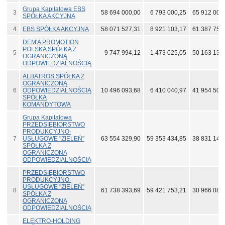
Grupa Kapitałowa EBS
3
58 694 000,00
6 793 000,25
65 912 000
SPÓŁKA AKCYJNA
4
EBS SPÓŁKA AKCYJNA
58 071 527,31
8 921 103,17
61 387 754
DEM'A PROMOTION
POLSKA SPÓŁKA Z
5
9 747 994,12
1 473 025,05
50 163 139
OGRANICZONĄ
ODPOWIEDZIALNOŚCIĄ
ALBATROS SPÓŁKA Z
OGRANICZONĄ
6
ODPOWIEDZIALNOŚCIĄ
10 496 093,68
6 410 040,97
41 954 502
SPÓŁKA
KOMANDYTOWA
Grupa Kapitałowa
PRZEDSIĘBIORSTWO
PRODUKCYJNO-
7
USŁUGOWE "ZIELEŃ"
63 554 329,90
59 353 434,85
38 831 143
SPÓŁKA Z
OGRANICZONĄ
ODPOWIEDZIALNOŚCIĄ
PRZEDSIĘBIORSTWO
PRODUKCYJNO-
USŁUGOWE "ZIELEŃ"
8
61 738 393,69
59 421 753,21
30 966 088
SPÓŁKA Z
OGRANICZONĄ
ODPOWIEDZIALNOŚCIĄ
ELEKTRO-HOLDING