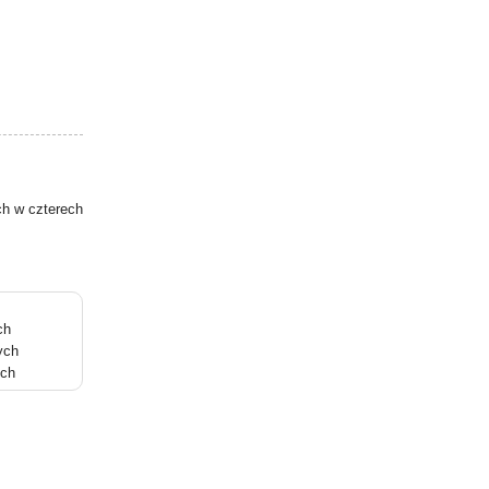
ch w czterech
ch
ych
ych