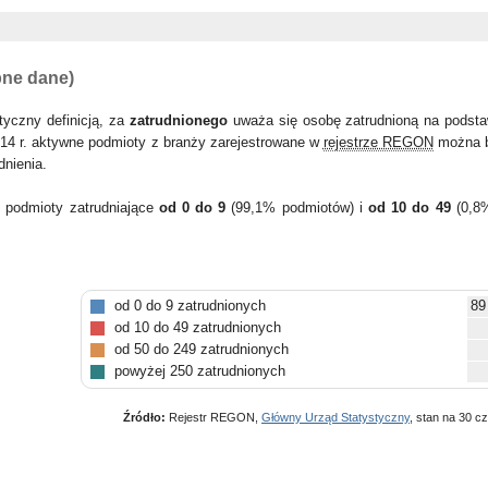
pne dane)
tyczny definicją, za
zatrudnionego
uważa się osobę zatrudnioną na podsta
14 r. aktywne podmioty z branży zarejestrowane w
rejestrze REGON
można b
dnienia.
y podmioty zatrudniające
od 0 do 9
(99,1% podmiotów) i
od 10 do 49
(0,8
od 0 do 9 zatrudnionych
89
od 10 do 49 zatrudnionych
od 50 do 249 zatrudnionych
powyżej 250 zatrudnionych
Źródło:
Rejestr REGON,
Główny Urząd Statystyczny
, stan na 30 c