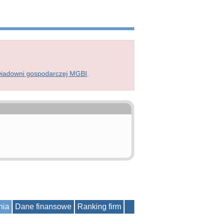
wiadowni gospodarczej MGBI
.
nia
Dane finansowe
Ranking firm