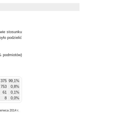
wie stosunku
yło podzielić
% podmiotów)
 375
99,1%
753
0,8%
61
0,1%
8
0,0%
zerwca 2014 r.