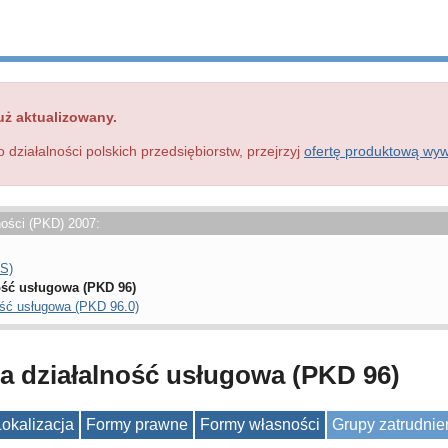
uż aktualizowany.
o działalności polskich przedsiębiorstw, przejrzyj
ofertę produktową wy
ności (PKD) 2007:
 S)
ość usługowa (PKD 96)
ość usługowa (PKD 96.0)
a działalność usługowa (PKD 96)
Lokalizacja
Formy prawne
Formy własności
Grupy zatrudnie