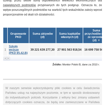
dzieląc przez siebie sumy odpowiednich wielkości ekonomicznych dla
największych podmiotów
przypisanych do tych podgrup. Oznacza to, że
wpływ poszczególnych podmiotów na wartość tych wskaźników zależy wprost
proporcjonalnie od skali ich działalności.
Suma
Grupowanie
Suma aktywów
Suma kapitałów
przychodów ne
PKD
(zł)
własnych (zł)
ze sprzedaż
(zł)
Szkoły
1
wyższe
39 221 639 277,30
27 901 563 918,54
16 699 758 564
(PKD 85.42.B)
Źródło:
Monitor Polski B, dane za 2010 r.
W naszym serwisie wykorzystujemy pliki cookies w celu świadczenia
Państwu usług na najwyższym poziomie, w tym w sposób dostosowany
do indywidualnych potrzeb. Korzystanie z witryny bez zmiany ustawień
dotyczących cookies oznacza, że będą one zamieszczane w Państwa