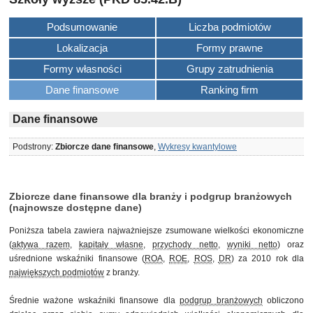
Podsumowanie
Liczba podmiotów
Lokalizacja
Formy prawne
Formy własności
Grupy zatrudnienia
Dane finansowe
Ranking firm
Dane finansowe
Podstrony:
Zbiorcze dane finansowe
,
Wykresy kwantylowe
Zbiorcze dane finansowe dla branży i podgrup branżowych
(najnowsze dostępne dane)
Poniższa tabela zawiera najważniejsze zsumowane wielkości ekonomiczne
(
aktywa razem
,
kapitały własne
,
przychody netto
,
wyniki netto
) oraz
uśrednione wskaźniki finansowe (
ROA
,
ROE
,
ROS
,
DR
) za 2010 rok dla
największych podmiotów
z branży.
Średnie ważone wskaźniki finansowe dla
podgrup branżowych
obliczono