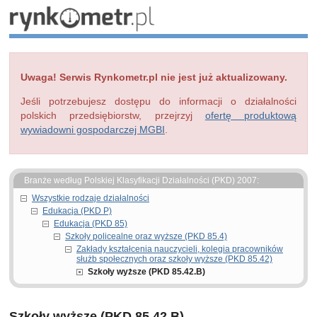
Uwaga! Serwis Rynkometr.pl nie jest już aktualizowany.
Jeśli potrzebujesz dostępu do informacji o działalności
polskich przedsiębiorstw, przejrzyj
ofertę produktową
wywiadowni gospodarczej MGBI
.
Branże według Polskiej Klasyfikacji Działalności (PKD) 2007:
Wszystkie rodzaje działalności
Edukacja (PKD P)
Edukacja (PKD 85)
Szkoły policealne oraz wyższe (PKD 85.4)
Zakłady kształcenia nauczycieli, kolegia pracowników
służb społecznych oraz szkoły wyższe (PKD 85.42)
Szkoły wyższe (PKD 85.42.B)
Szkoły wyższe (PKD 85.42.B)