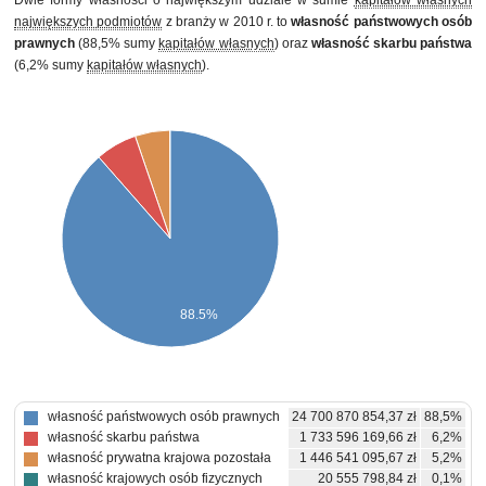
Dwie formy własności o największym udziale w sumie
kapitałów własnych
największych podmiotów
z branży w 2010 r. to
własność państwowych osób
prawnych
(88,5% sumy
kapitałów własnych
) oraz
własność skarbu państwa
(6,2% sumy
kapitałów własnych
).
88.5%
własność państwowych osób prawnych
24 700 870 854,37 zł
88,5%
własność skarbu państwa
1 733 596 169,66 zł
6,2%
własność prywatna krajowa pozostała
1 446 541 095,67 zł
5,2%
własność krajowych osób fizycznych
20 555 798,84 zł
0,1%