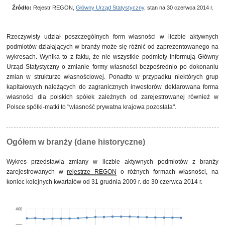
własność mieszana między sektorami z przewagą
1
0,2%
własności sektora publicznego, w tym z przewagą
Źródło:
Rejestr REGON,
Główny Urząd Statystyczny
, stan na 30 czerwca 2014 r.
własności samorządowej
własność mieszana w sektorze prywatnym z przewagą
1
0,2%
własności zagranicznej
Rzeczywisty udział poszczególnych form własności w liczbie aktywnych
podmiotów działających w branży może się różnić od zaprezentowanego na
wykresach. Wynika to z faktu, że nie wszystkie podmioty informują Główny
Urząd Statystyczny o zmianie formy własności bezpośrednio po dokonaniu
zmian w strukturze własnościowej. Ponadto w przypadku niektórych grup
kapitałowych należących do zagranicznych inwestorów deklarowana forma
własności dla polskich spółek zależnych od zarejestrowanej również w
Polsce spółki-matki to "własność prywatna krajowa pozostała".
Ogółem w branży (dane historyczne)
Wykres przedstawia zmiany w liczbie aktywnych podmiotów z branży
zarejestrowanych w
rejestrze REGON
o różnych formach własności, na
koniec kolejnych kwartałów od 31 grudnia 2009 r. do 30 czerwca 2014 r.
400