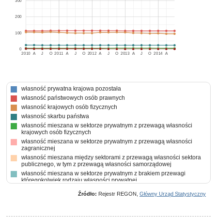
300
200
100
0
2010
A
J
O
2011
A
J
O
2012
A
J
O
2013
A
J
O
2014
A
własność prywatna krajowa pozostała
własność państwowych osób prawnych
własność krajowych osób fizycznych
własność skarbu państwa
własność mieszana w sektorze prywatnym z przewagą własności
krajowych osób fizycznych
własność mieszana w sektorze prywatnym z przewagą własności
zagranicznej
własność mieszana między sektorami z przewagą własności sektora
publicznego, w tym z przewagą własności samorządowej
własność mieszana w sektorze prywatnym z brakiem przewagi
któregokolwiek rodzaju własności prywatnej
własność mieszana między sektorami z takim samym udziałem
Źródło:
Rejestr REGON,
Główny Urząd Statystyczny
własności sektora publicznego i prywatnego z brakiem przewagi
któregokolwiek rodzaju własności w kapitale ogółem
własność mieszana w sektorze prywatnym z przewagą własności