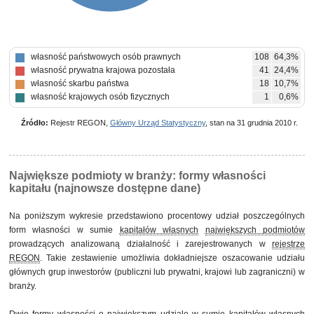
własność państwowych osób prawnych
108
64,3%
własność prywatna krajowa pozostała
41
24,4%
własność skarbu państwa
18
10,7%
własność krajowych osób fizycznych
1
0,6%
Źródło:
Rejestr REGON,
Główny Urząd Statystyczny
, stan na 31 grudnia 2010 r.
Największe podmioty w branży: formy własności
kapitału (najnowsze dostępne dane)
Na poniższym wykresie przedstawiono procentowy udział poszczególnych
form własności w sumie
kapitałów własnych
największych podmiotów
prowadzących analizowaną działalność i zarejestrowanych w
rejestrze
REGON
. Takie zestawienie umożliwia dokładniejsze oszacowanie udziału
głównych grup inwestorów (publiczni lub prywatni, krajowi lub zagraniczni) w
branży.