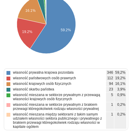
16.1%
59.2%
19.2%
własność prywatna krajowa pozostała
346
59,2%
własność państwowych osób prawnych
112
19,2%
własność krajowych osób fizycznych
94
16,1%
własność skarbu państwa
23
3,9%
własność mieszana w sektorze prywatnym z przewagą
5
0,9%
własności krajowych osób fizycznych
własność mieszana w sektorze prywatnym z brakiem
1
0,2%
przewagi któregokolwiek rodzaju własności prywatnej
własność mieszana między sektorami z takim samym
1
0,2%
udziałem własności sektora publicznego i prywatnego z
brakiem przewagi któregokolwiek rodzaju własności w
kapitale ogółem