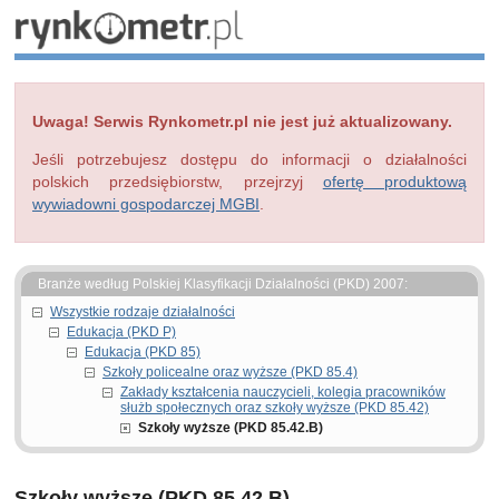
Uwaga! Serwis Rynkometr.pl nie jest już aktualizowany.
Jeśli potrzebujesz dostępu do informacji o działalności
polskich przedsiębiorstw, przejrzyj
ofertę produktową
wywiadowni gospodarczej MGBI
.
Branże według Polskiej Klasyfikacji Działalności (PKD) 2007:
Wszystkie rodzaje działalności
Edukacja (PKD P)
Edukacja (PKD 85)
Szkoły policealne oraz wyższe (PKD 85.4)
Zakłady kształcenia nauczycieli, kolegia pracowników
służb społecznych oraz szkoły wyższe (PKD 85.42)
Szkoły wyższe (PKD 85.42.B)
Szkoły wyższe (PKD 85.42.B)