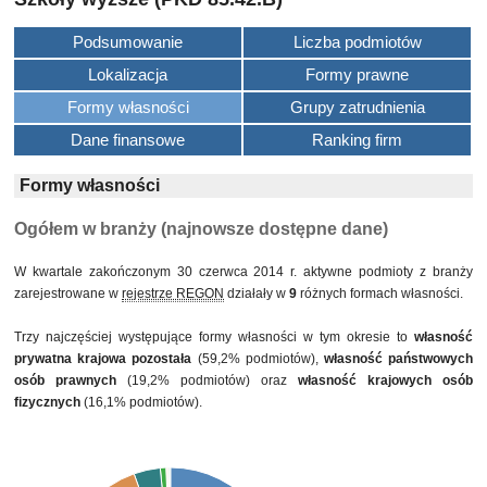
Podsumowanie
Liczba podmiotów
Lokalizacja
Formy prawne
Formy własności
Grupy zatrudnienia
Dane finansowe
Ranking firm
Formy własności
Ogółem w branży (najnowsze dostępne dane)
W kwartale zakończonym 30 czerwca 2014 r. aktywne podmioty z branży
zarejestrowane w
rejestrze REGON
działały w
9
różnych formach własności.
Trzy najczęściej występujące formy własności w tym okresie to
własność
prywatna krajowa pozostała
(59,2% podmiotów),
własność państwowych
osób prawnych
(19,2% podmiotów) oraz
własność krajowych osób
fizycznych
(16,1% podmiotów).