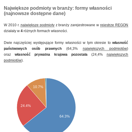
prywatnej krajowej pozostałej
Największe podmioty w branży: formy własności
(najnowsze dostępne dane)
W 2010 r.
największe podmioty
z branży zarejestrowane w
rejestrze REGON
działały w
4
różnych formach własności.
Dwie najczęściej występujące formy własności w tym okresie to
własność
państwowych osób prawnych
(64,3%
największych podmiotów
)
oraz
własność prywatna krajowa pozostała
(24,4%
największych
podmiotów
).
10.7%
24.4%
64.3%