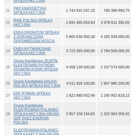
SPÓŁKA AKCYJNA
PKP ENERGETYKA
21
1 743 910 247,10
790 388 890,75
SPÓŁKA AKCYJNA
RWE POLSKA SPÓŁKA
22
2 691 495 054,93
2 078 611 392,65
AKCYJNA
ENEA OPERATOR SPÓŁKA
23
Z OGRANICZONĄ
5 865 636 000,39
4 285 939 000,00
ODPOWIEDZIALNOŚCIĄ
ENEA WYTWARZANIE
24
3 723 365 000,00
2 784 509 000,35
SPÓŁKA AKCYJNA
Grupa Kapitałowa ZESPÓŁ
ELEKTROWNI PĄTNÓW-
25
4 458 139 000,00
2 337 574 000,00
ADAMÓW-KONIN SPÓŁKA
AKCYJNA
Grupa Kapitałowa DALKIA
26
4 011 928 100,00
1 907 980 200,00
POLSKA SPÓŁKA AKCYJNA
EDF RYBNIK SPÓŁKA
27
1 822 880 932,99
1 245 952 818,22
AKCYJNA
Grupa Kapitałowa
ELEKTROWNIA POŁANIEC
28
SPÓŁKA AKCYJNA-GRUPA
2 857 158 154,83
1 332 963 359,92
GDF SUEZ ENERGIA
POLSKA
ELEKTROWNIA POŁANIEC
SPÓŁKA AKCYJNA-GRUPA