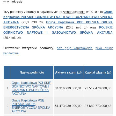
w tym okresie.
Trzy podmioty z branży o największych
przychodach netto
w 2010 r. to
Grupa
Kapitałowa POLSKIE GÓRNICTWO NAFTOWE I GAZOWNICTWO SPÓŁKA
AKCYJNA
(21,3 mld zł),
Grupa Kapitałowa PGE POLSKA GRUPA
ENERGETYCZNA SPÓŁKA AKCYJNA
(20,5 mld zł) oraz
POLSKIE
GÓRNICTWO NAFTOWE I GAZOWNICTWO SPÓŁKA AKCYJNA
(20,4 mld zł).
Filtrowanie:
wszystkie podmioty
,
bez grup kapitałowych
,
tylko grupy
kapitałowe
Nazwa podmiotu
Aktywa razem (zł)
Kapitał własny (zł)
Grupa Kapitałowa POLSKIE
GÓRNICTWO NAFTOWE I
1
34 316 239 000,31
23 519 470 000,00
GAZOWNICTWO SPÓŁKA
AKCYJNA
Grupa Kapitałowa PGE
POLSKA GRUPA
2
51 473 939 000,00
37 682 773 000,43
ENERGETYCZNA SPÓŁKA
AKCYJNA