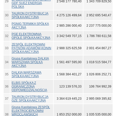
29
2 548 177 780,40
1 343 709 829,50
GDF SUEZ ENERGIA
POLSKA
TAURON DYSTRYBUCJA
30
4 275 126 499,64
2 952 695 540,47
SPÓŁKA AKCYJNA
PGNIG TERMIKA SPÓŁKA
31
2 985 286 000,40
2 237 775 000,00
AKCYJNA
PGE ELEKTROWNIA
32
3 342 549 707,15
1 786 780 611,58
OPOLE SPÓŁKA AKCYJNA
ZESPÓŁ ELEKTROWNI
33
PĄTNÓW-ADAMÓW-KONIN
2 988 325 625,59
2 001 454 867,27
SPÓŁKA AKCYJNA
Grupa Kapitałowa DALKIA
34
WARSZAWA SPÓŁKA
1 561 497 595,00
1 018 515 584,77
AKCYJNA
DALKIA WARSZAWA
35
1 568 384 401,27
1 026 806 252,71
SPÓŁKA AKCYJNA
ELBIS SPÓŁKA Z
36
OGRANICZONĄ
123 139 576,33
106 764 992,39
ODPOWIEDZIALNOŚCIĄ
TAURON DYSTRYBUCJA
37
3 364 619 445,23
2 995 069 395,82
GZE SPÓŁKA AKCYJNA
Grupa Kapitałowa ZESPÓŁ
ELEKTROCIEPŁOWNI
38
WROCŁAWSKICH
1 853 252 000,00
1 035 535 000,00