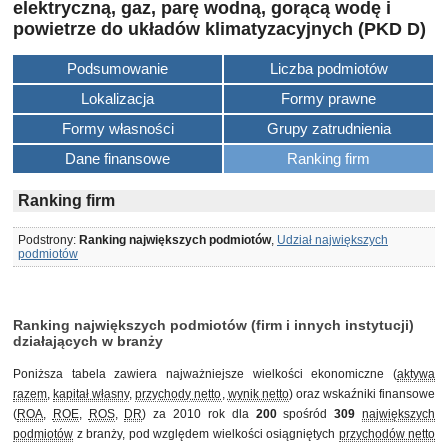
elektryczną, gaz, parę wodną, gorącą wodę i
powietrze do układów klimatyzacyjnych (PKD D)
Podsumowanie
Liczba podmiotów
Lokalizacja
Formy prawne
Formy własności
Grupy zatrudnienia
Dane finansowe
Ranking firm
Ranking firm
Podstrony:
Ranking największych podmiotów
,
Udział największych
podmiotów
Ranking największych podmiotów (firm i innych instytucji)
działających w branży
Poniższa tabela zawiera najważniejsze wielkości ekonomiczne (
aktywa
razem
,
kapitał własny
,
przychody netto
,
wynik netto
) oraz wskaźniki finansowe
(
ROA
,
ROE
,
ROS
,
DR
) za 2010 rok dla
200
spośród
309
największych
podmiotów
z branży, pod względem wielkości osiągniętych
przychodów netto