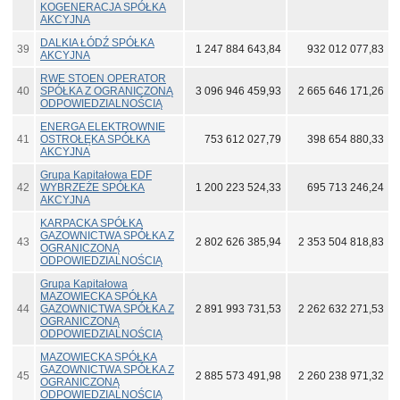
KOGENERACJA SPÓŁKA
AKCYJNA
DALKIA ŁÓDŹ SPÓŁKA
39
1 247 884 643,84
932 012 077,83
AKCYJNA
RWE STOEN OPERATOR
40
SPÓŁKA Z OGRANICZONĄ
3 096 946 459,93
2 665 646 171,26
ODPOWIEDZIALNOŚCIĄ
ENERGA ELEKTROWNIE
41
OSTROŁĘKA SPÓŁKA
753 612 027,79
398 654 880,33
AKCYJNA
Grupa Kapitałowa EDF
42
WYBRZEŻE SPÓŁKA
1 200 223 524,33
695 713 246,24
AKCYJNA
KARPACKA SPÓŁKA
GAZOWNICTWA SPÓŁKA Z
43
2 802 626 385,94
2 353 504 818,83
OGRANICZONĄ
ODPOWIEDZIALNOŚCIĄ
Grupa Kapitałowa
MAZOWIECKA SPÓŁKA
44
GAZOWNICTWA SPÓŁKA Z
2 891 993 731,53
2 262 632 271,53
OGRANICZONĄ
ODPOWIEDZIALNOŚCIĄ
MAZOWIECKA SPÓŁKA
GAZOWNICTWA SPÓŁKA Z
45
2 885 573 491,98
2 260 238 971,32
OGRANICZONĄ
ODPOWIEDZIALNOŚCIĄ