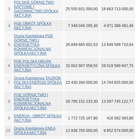
POLSKIE GÓRNICTWO
NAFTOWE I
3
25 550 931 000,00
18 663 713 000,00
GAZOWNICTWO SPÓŁKA
AKCYJNA
PGE OBRÓT SPÓŁKA
4
7 348 046 295,30
4 971 388 491,46
AKCYJNA
Grupa Kapitałowa PGE
GÓRNICTWO I
5
ENERGETYKA
26 849 665 602,53
13 649 599 710,64
KONWENCJONALNA
SPÓŁKA AKCYJNA
PGE POLSKA GRUPA
6
ENERGETYCZNA SPÓŁKA
32 002 907 058,55
28 519 569 847,75
AKCYJNA
Grupa Kapitałowa TAURON
7
POLSKA ENERGIA SPÓŁKA
23 430 284 000,00
14 704 825 000,00
AKCYJNA
PGE GÓRNICTWO I
ENERGETYKA
8
26 795 152 233,30
13 597 745 122,77
KONWENCJONALNA
SPÓŁKA AKCYJNA
ENERGA - OBRÓT SPÓŁKA
9
1 772 725 167,80
416 582 583,80
AKCYJNA
Grupa Kapitałowa ENEA
10
12 836 705 000,00
9 852 574 000,00
SPÓŁKA AKCYJNA