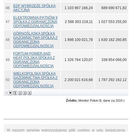
EDF WYBRZEŻE SPÓŁKA
46
1 103 967 166,24
689 690 671,82
AKCYJNA
ELEKTROWNIA PĄTNÓW II
47
SPÓŁKA Z OGRANICZONĄ
2 588 303 218,11
1 027 553 255,00
ODPOWIEDZIALNOŚCIĄ
GÓRNOŚLĄSKA SPÓŁKA
GAZOWNICTWA SPÓŁKA Z
48
1 898 100 021,78
1 630 182 260,85
OGRANICZONĄ
ODPOWIEDZIALNOŚCIĄ
FORTUM POWER AND
HEAT POLSKA SPÓŁKA Z
49
1 326 764 120,07
338 854 066,00
OGRANICZONĄ
ODPOWIEDZIALNOŚCIĄ
WIELKOPOLSKA SPÓŁKA
GAZOWNICTWA SPÓŁKA Z
50
2 200 021 616,68
1 787 292 162,12
OGRANICZONĄ
ODPOWIEDZIALNOŚCIĄ
1
2
3
4
Źródło:
Monitor Polski B, dane za 2010 r.
W naszym serwisie wykorzystujemy pliki cookies w celu świadczenia