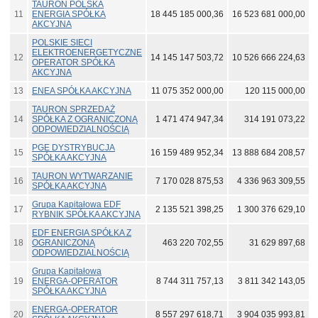
TAURON POLSKA
11
ENERGIA SPÓŁKA
18 445 185 000,36
16 523 681 000,00
AKCYJNA
POLSKIE SIECI
ELEKTROENERGETYCZNE
12
14 145 147 503,72
10 526 666 224,63
OPERATOR SPÓŁKA
AKCYJNA
13
ENEA SPÓŁKA AKCYJNA
11 075 352 000,00
120 115 000,00
TAURON SPRZEDAŻ
14
SPÓŁKA Z OGRANICZONĄ
1 471 474 947,34
314 191 073,22
ODPOWIEDZIALNOŚCIĄ
PGE DYSTRYBUCJA
15
16 159 489 952,34
13 888 684 208,57
SPÓŁKA AKCYJNA
TAURON WYTWARZANIE
16
7 170 028 875,53
4 336 963 309,55
SPÓŁKA AKCYJNA
Grupa Kapitałowa EDF
17
2 135 521 398,25
1 300 376 629,10
RYBNIK SPÓŁKA AKCYJNA
EDF ENERGIA SPÓŁKA Z
18
OGRANICZONĄ
463 220 702,55
31 629 897,68
ODPOWIEDZIALNOŚCIĄ
Grupa Kapitałowa
19
ENERGA-OPERATOR
8 744 311 757,13
3 811 342 143,05
SPÓŁKA AKCYJNA
ENERGA-OPERATOR
20
8 557 297 618,71
3 904 035 993,81