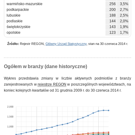
warmińsko-mazurskie
256
3,5%
podkarpackie
200
2,7%
lubuskie
188
2,5%
podlaskie
144
2,0%
świętokrzyskie
143
1,9%
opolskie
123
1,7%
Źródło:
Rejestr REGON,
Główny Urząd Statystyczny
, stan na 30 czerwca 2014 r.
Ogółem w branży (dane historyczne)
Wykres przedstawia zmiany w liczbie aktywnych podmiotów z branży
zarejestrowanych w
rejestrze REGON
w poszczególnych województwach, na
koniec kolejnych kwartałów od 31 grudnia 2009 r. do 30 czerwca 2014 r.
2,000
1,500
1,000