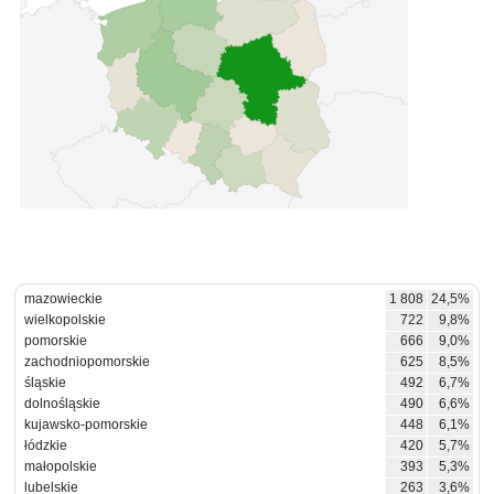
mazowieckie
1 808
24,5%
wielkopolskie
722
9,8%
pomorskie
666
9,0%
zachodniopomorskie
625
8,5%
śląskie
492
6,7%
dolnośląskie
490
6,6%
kujawsko-pomorskie
448
6,1%
łódzkie
420
5,7%
małopolskie
393
5,3%
lubelskie
263
3,6%