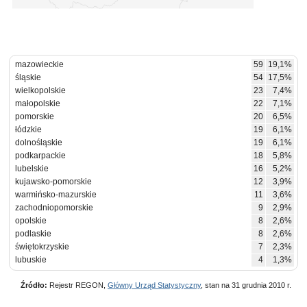
mazowieckie
59
19,1%
śląskie
54
17,5%
wielkopolskie
23
7,4%
małopolskie
22
7,1%
pomorskie
20
6,5%
łódzkie
19
6,1%
dolnośląskie
19
6,1%
podkarpackie
18
5,8%
lubelskie
16
5,2%
kujawsko-pomorskie
12
3,9%
warmińsko-mazurskie
11
3,6%
zachodniopomorskie
9
2,9%
opolskie
8
2,6%
podlaskie
8
2,6%
świętokrzyskie
7
2,3%
lubuskie
4
1,3%
Źródło:
Rejestr REGON,
Główny Urząd Statystyczny
, stan na 31 grudnia 2010 r.