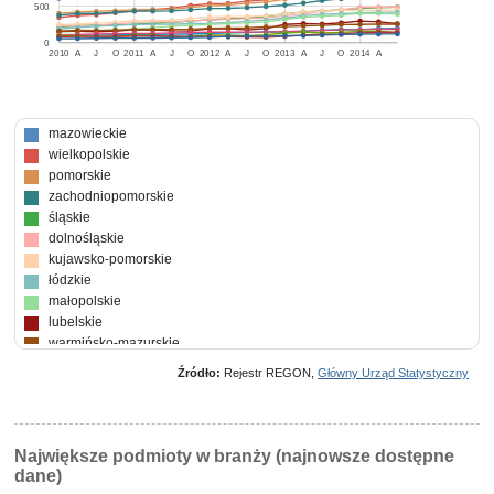
500
0
2010
A
J
O
2011
A
J
O
2012
A
J
O
2013
A
J
O
2014
A
mazowieckie
wielkopolskie
pomorskie
zachodniopomorskie
śląskie
dolnośląskie
kujawsko-pomorskie
łódzkie
małopolskie
lubelskie
warmińsko-mazurskie
podkarpackie
Źródło:
Rejestr REGON,
Główny Urząd Statystyczny
lubuskie
podlaskie
świętokrzyskie
opolskie
Największe podmioty w branży (najnowsze dostępne
dane)