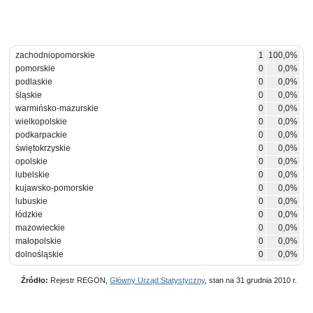
zachodniopomorskie
1
100,0%
pomorskie
0
0,0%
podlaskie
0
0,0%
śląskie
0
0,0%
warmińsko-mazurskie
0
0,0%
wielkopolskie
0
0,0%
podkarpackie
0
0,0%
świętokrzyskie
0
0,0%
opolskie
0
0,0%
lubelskie
0
0,0%
kujawsko-pomorskie
0
0,0%
lubuskie
0
0,0%
łódzkie
0
0,0%
mazowieckie
0
0,0%
małopolskie
0
0,0%
dolnośląskie
0
0,0%
Źródło:
Rejestr REGON,
Główny Urząd Statystyczny
, stan na 31 grudnia 2010 r.