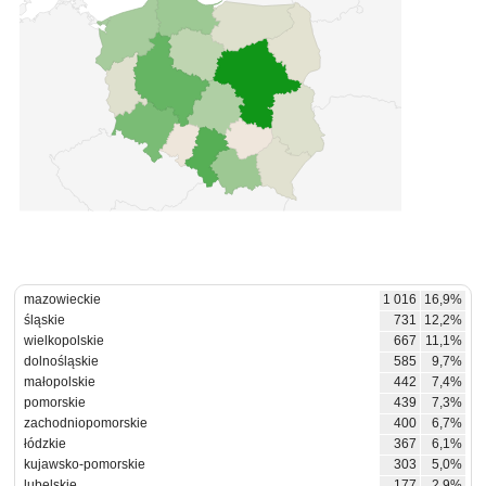
mazowieckie
1 016
16,9%
śląskie
731
12,2%
wielkopolskie
667
11,1%
dolnośląskie
585
9,7%
małopolskie
442
7,4%
pomorskie
439
7,3%
zachodniopomorskie
400
6,7%
łódzkie
367
6,1%
kujawsko-pomorskie
303
5,0%
lubelskie
177
2,9%