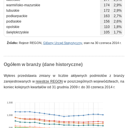
warmińsko-mazurskie
174
2,9%
lubuskie
172
2,9%
podkarpackie
163
2,7%
podlaskie
156
2,6%
opolskie
110
1,8%
świętokrzyskie
105
1,7%
Źródło:
Rejestr REGON,
Główny Urząd Statystyczny
, stan na 30 czerwca 2014 r.
Ogółem w branży (dane historyczne)
Wykres przedstawia zmiany w liczbie aktywnych podmiotów z branży
zarejestrowanych w
rejestrze REGON
w poszczególnych województwach, na
koniec kolejnych kwartałów od 31 grudnia 2009 r. do 30 czerwca 2014 r.
1,500
1,000
500