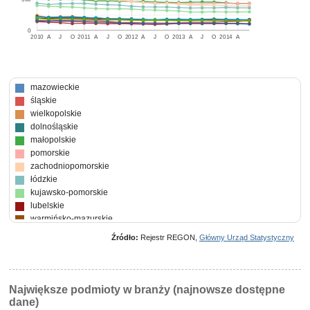
0
2010
A
J
O
2011
A
J
O
2012
A
J
O
2013
A
J
O
2014
A
mazowieckie
śląskie
wielkopolskie
dolnośląskie
małopolskie
pomorskie
zachodniopomorskie
łódzkie
kujawsko-pomorskie
lubelskie
warmińsko-mazurskie
lubuskie
Źródło:
Rejestr REGON,
Główny Urząd Statystyczny
podkarpackie
podlaskie
opolskie
świętokrzyskie
Największe podmioty w branży (najnowsze dostępne
dane)