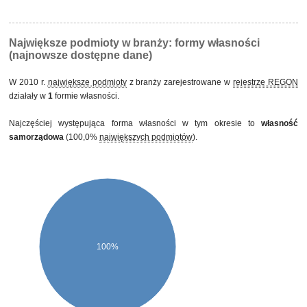
któregokolwiek rodzaju własności w kapitale ogółem
własność mieszana między sektorami z przewagą własności sektora
prywatnego, w tym z przewagą własności zagranicznej
Największe podmioty w branży: formy własności
(najnowsze dostępne dane)
W 2010 r.
największe podmioty
z branży zarejestrowane w
rejestrze REGON
działały w
1
formie własności.
Najczęściej występująca forma własności w tym okresie to
własność
samorządowa
(100,0%
największych podmiotów
).
100%