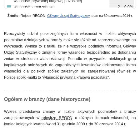
własności prywatnej krajowej pozostałej
własność samorządowa
2
0,0%
własność mieszana między sektorami z przewagą
1
0,0%
Źródło:
Rejestr REGON,
Główny Urząd Statystyczny
, stan na 30 czerwca 2014 r.
własności sektora prywatnego, w tym z przewagą
własności zagranicznej
własność mieszana między sektorami z takim samym
1
0,0%
udziałem własności sektora publicznego i prywatnego z
Rzeczywisty udział poszczególnych form własności w liczbie aktywnych
brakiem przewagi któregokolwiek rodzaju własności w
podmiotów działających w branży może się różnić od zaprezentowanego na
kapitale ogółem
wykresach. Wynika to z faktu, że nie wszystkie podmioty informują Główny
Urząd Statystyczny o zmianie formy własności bezpośrednio po dokonaniu
zmian w strukturze własnościowej. Ponadto w przypadku niektórych grup
kapitałowych należących do zagranicznych inwestorów deklarowana forma
własności dla polskich spółek zależnych od zarejestrowanej również w
Polsce spółki-matki to "własność prywatna krajowa pozostała".
Ogółem w branży (dane historyczne)
Wykres przedstawia zmiany w liczbie aktywnych podmiotów z branży
zarejestrowanych w
rejestrze REGON
o różnych formach własności, na
koniec kolejnych kwartałów od 31 grudnia 2009 r. do 30 czerwca 2014 r.