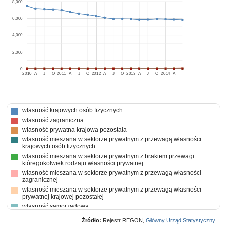
8,000
6,000
4,000
2,000
0
2010
A
J
O
2011
A
J
O
2012
A
J
O
2013
A
J
O
2014
A
własność krajowych osób fizycznych
własność zagraniczna
własność prywatna krajowa pozostała
własność mieszana w sektorze prywatnym z przewagą własności
krajowych osób fizycznych
własność mieszana w sektorze prywatnym z brakiem przewagi
któregokolwiek rodzaju własności prywatnej
własność mieszana w sektorze prywatnym z przewagą własności
zagranicznej
własność mieszana w sektorze prywatnym z przewagą własności
prywatnej krajowej pozostałej
własność samorządowa
własność mieszana między sektorami z takim samym udziałem
Źródło:
Rejestr REGON,
Główny Urząd Statystyczny
własności sektora publicznego i prywatnego z brakiem przewagi