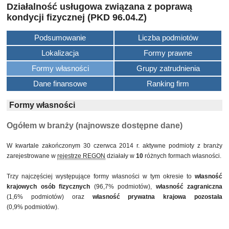
Działalność usługowa związana z poprawą
kondycji fizycznej (PKD 96.04.Z)
Podsumowanie
Liczba podmiotów
Lokalizacja
Formy prawne
Formy własności
Grupy zatrudnienia
Dane finansowe
Ranking firm
Formy własności
Ogółem w branży (najnowsze dostępne dane)
W kwartale zakończonym 30 czerwca 2014 r. aktywne podmioty z branży
zarejestrowane w
rejestrze REGON
działały w
10
różnych formach własności.
Trzy najczęściej występujące formy własności w tym okresie to
własność
krajowych osób fizycznych
(96,7% podmiotów),
własność zagraniczna
(1,6% podmiotów) oraz
własność prywatna krajowa pozostała
(0,9% podmiotów).