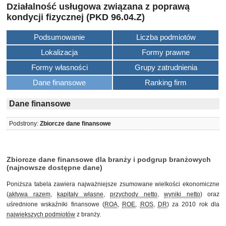
Działalność usługowa związana z poprawą
kondycji fizycznej (PKD 96.04.Z)
Podsumowanie
Liczba podmiotów
Lokalizacja
Formy prawne
Formy własności
Grupy zatrudnienia
Dane finansowe
Ranking firm
Dane finansowe
Podstrony:
Zbiorcze dane finansowe
Zbiorcze dane finansowe dla branży i podgrup branżowych
(najnowsze dostępne dane)
Poniższa tabela zawiera najważniejsze zsumowane wielkości ekonomiczne
(
aktywa razem
,
kapitały własne
,
przychody netto
,
wyniki netto
) oraz
uśrednione wskaźniki finansowe (
ROA
,
ROE
,
ROS
,
DR
) za 2010 rok dla
największych podmiotów
z branży.