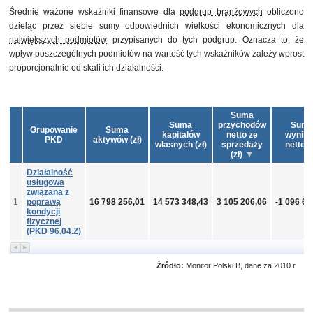
Średnie ważone wskaźniki finansowe dla
podgrup branżowych
obliczono
dzieląc przez siebie sumy odpowiednich wielkości ekonomicznych dla
największych podmiotów
przypisanych do tych podgrup. Oznacza to, że
wpływ poszczególnych podmiotów na wartość tych wskaźników zależy wprost
proporcjonalnie od skali ich działalności.
Suma
Suma
przychodów
Sum
Grupowanie
Suma
kapitałów
netto ze
wynik
PKD
aktywów (zł)
własnych (zł)
sprzedaży
netto (z
(zł)
Działalność
usługowa
związana z
1
poprawą
16 798 256,01
14 573 348,43
3 105 206,06
-1 096 65
kondycji
fizycznej
(PKD 96.04.Z)
Źródło:
Monitor Polski B, dane za 2010 r.