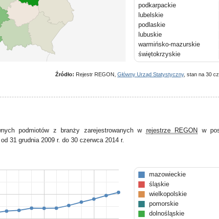
podkarpackie
lubelskie
podlaskie
lubuskie
warmińsko-mazurskie
świętokrzyskie
Źródło:
Rejestr REGON,
Główny Urząd Statystyczny
, stan na 30 c
ywnych podmiotów z branży zarejestrowanych w
rejestrze REGON
w pos
od 31 grudnia 2009 r. do 30 czerwca 2014 r.
mazowieckie
śląskie
wielkopolskie
pomorskie
dolnośląskie