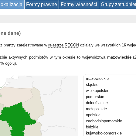
Lokalizacja
Formy prawne
Formy własności
Grupy zatrudnie
pne dane)
 z branży zarejestrowane w
rejestrze REGON
działały we wszystkich
16
woje
liczbie aktywnych podmiotów w tym okresie to województwa
mazowieckie
(2
1% ogółu).
mazowieckie
śląskie
wielkopolskie
pomorskie
dolnośląskie
małopolskie
opolskie
zachodniopomorskie
łódzkie
kujawsko-pomorskie