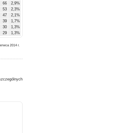
66
2,9%
53
2,3%
47
2,1%
39
1,7%
30
1,3%
29
1,3%
zerwca 2014 r.
zczególnych