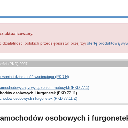
uż aktualizowany.
o działalności polskich przedsiębiorstw, przejrzyj
ofertę produktową wy
ności (PKD) 2007:
rowania i działalność wspierająca (PKD N)
samochodowych, z wyłączeniem motocykli (PKD 77.1)
hodów osobowych i furgonetek (PKD 77.11)
chodów osobowych i furgonetek (PKD 77.11.Z)
samochodów osobowych i furgonetek