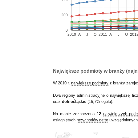
200
0
2010
A
J
O
2011
A
J
O
201
Największe podmioty w branży (naj
W 2010 r.
największe podmioty
z branży zarej
Dwa regiony administracyjne o największej lic
oraz
dolnośląskie
(16,7% ogółu).
Na mapie zaznaczono
12
największych pod
osiągniętych
przychodów netto
uwzględnionych 