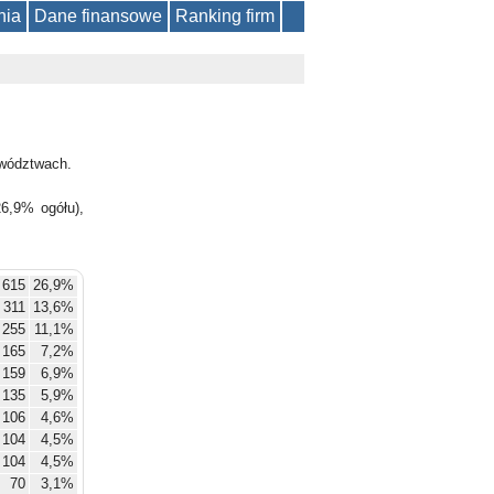
nia
Dane finansowe
Ranking firm
wództwach.
6,9% ogółu),
615
26,9%
311
13,6%
255
11,1%
165
7,2%
159
6,9%
135
5,9%
106
4,6%
104
4,5%
104
4,5%
70
3,1%