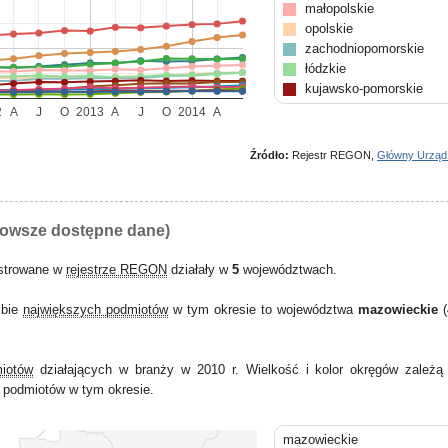
małopolskie
opolskie
zachodniopomorskie
łódzkie
kujawsko-pomorskie
podkarpackie
2
A
J
O
2013
A
J
O
2014
A
lubelskie
podlaskie
Źródło:
Rejestr REGON,
Główny Urząd
lubuskie
warmińsko-mazurskie
świętokrzyskie
nowsze dostępne dane)
estrowane w
rejestrze REGON
działały w
5
województwach.
zbie
największych podmiotów
w tym okresie to województwa
mazowieckie
(
miotów
działających w branży w 2010 r. Wielkość i kolor okręgów zależą 
podmiotów w tym okresie.
mazowieckie