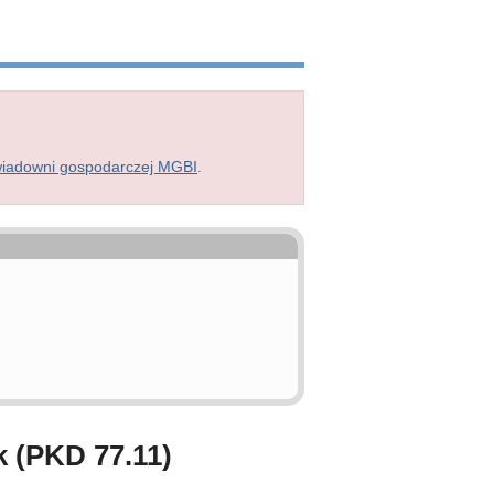
wiadowni gospodarczej MGBI
.
 (PKD 77.11)