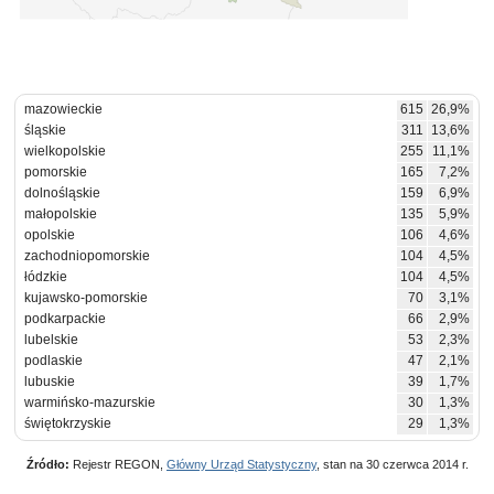
mazowieckie
615
26,9%
śląskie
311
13,6%
wielkopolskie
255
11,1%
pomorskie
165
7,2%
dolnośląskie
159
6,9%
małopolskie
135
5,9%
opolskie
106
4,6%
zachodniopomorskie
104
4,5%
łódzkie
104
4,5%
kujawsko-pomorskie
70
3,1%
podkarpackie
66
2,9%
lubelskie
53
2,3%
podlaskie
47
2,1%
lubuskie
39
1,7%
warmińsko-mazurskie
30
1,3%
świętokrzyskie
29
1,3%
Źródło:
Rejestr REGON,
Główny Urząd Statystyczny
, stan na 30 czerwca 2014 r.