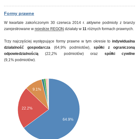
Formy prawne
W kwartale zakończonym 30 czerwca 2014 r. aktywne podmioty z branży
zarejestrowane w
rejestrze REGON
działały w
11
różnych formach prawnych.
Trzy najczęściej występujące formy prawne w tym okresie to
indywidualna
działalność gospodarcza
(64,9% podmiotów),
spółki z ograniczoną
odpowiedzialnością
(22,2% podmiotów) oraz
spółki cywilne
(9,1% podmiotów).
9.1%
22.2%
64.9%