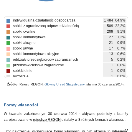
indywidualna działalność gospodarcza
1 484
64,9%
spółki z ograniczoną odpowiedzialnością
509
22,2%
spółki cywilne
209
9,1%
spółki komandytowe
27
1,2%
spółki akcyjne
21
0,9%
spółki jawne
17
0,7%
spółki komandytowo-akcyjne
13
0,6%
oddziały przedsiębiorców zagranicznych
5
0,2%
przedstawicielstwa zagraniczne
1
0,0%
spółdzielnie
1
0,0%
pozostałe
1
0,0%
Źródło:
Rejestr REGON,
Główny Urząd Statystyczny
, stan na 30 czerwca 2014 r.
Formy własności
W kwartale zakończonym 30 czerwca 2014 r. aktywne podmioty z branży
zarejestrowane w
rejestrze REGON
działały w
8
różnych formach własności.
Trzy najczęściej występujące formy własności w tym okresie to
własność