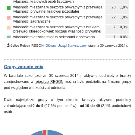
własności krajowych osób fizycznych
własność mieszana w sektorze prywatnym z przewagą
23
1,0%
własności prywatnej krajowej pozostałej
własność mieszana w sektorze prywatnym z przewagą
22
1,0%
własności zagranicznej
własność mieszana w sektorze prywatnym z brakiem
7
0,3%
przewagi któregokolwiek rodzaju własności prywatnej
własność mieszana między sektorami z przewagą
1
0,0%
własności sektora prywatnego, w tym z przewagą
własności zagranicznej
Źródło:
Rejestr REGON,
Główny Urząd Statystyczny
, stan na 30 czerwca 2014 r.
Grupy zatrudnienia
W kwartale zakończonym 30 czerwca 2014 r. aktywne podmioty z branży
zarejestrowane w
rejestrze REGON
można było podzielić na
4
różne grupy
pod względem wielkości zatrudnienia.
Dwie największe grupy w tym okresie tworzyły aktywne podmioty
zatrudniające
od 0 do 9
(97,3% podmiotów) i
od 10 do 49
(2,1% podmiotów)
osób.