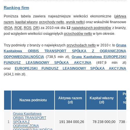
Ranking firm
Poniższa tabela zawiera najważniejsze wielkości ekonomiczne (
aktywa
razem
,
kapitał własny
,
przychody netto
,
wynik netto
) oraz wskaźniki finansowe
(
ROA
,
ROE
,
ROS
,
DR
) za 2010 rok dla
12
największych podmiotów
z branży,
pod względem wielkości osiągniętych
przychodów netto
w tym okresie.
Trzy podmioty z branży o największych
przychodach netto
w 2010 r. to
Grupa
Kapitałowa ORBIS TRANSPORT SPÓŁKA Z OGRANICZONĄ
ODPOWIEDZIALNOŚCIĄ
(738,5 mln zł),
Grupa Kapitałowa EUROPEJSKI
FUNDUSZ LEASINGOWY SPÓŁKA AKCYJNA
(497,9 mln zł)
oraz
EUROPEJSKI FUNDUSZ LEASINGOWY SPÓŁKA AKCYJNA
(434,1 mln zł).
Prz
Aktywa razem
Kapitał własny
net
Nazwa podmiotu
(zł)
(zł)
spr
(z
Grupa Kapitałowa
ORBIS TRANSPORT
1
SPÓŁKA Z
191 384 000,26
78 238 000,00
738 49
OGRANICZONĄ