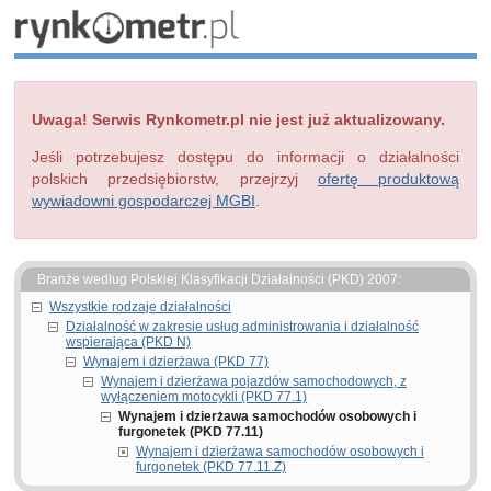
Uwaga! Serwis Rynkometr.pl nie jest już aktualizowany.
Jeśli potrzebujesz dostępu do informacji o działalności
polskich przedsiębiorstw, przejrzyj
ofertę produktową
wywiadowni gospodarczej MGBI
.
Branże według Polskiej Klasyfikacji Działalności (PKD) 2007:
Wszystkie rodzaje działalności
Działalność w zakresie usług administrowania i działalność
wspierająca (PKD N)
Wynajem i dzierżawa (PKD 77)
Wynajem i dzierżawa pojazdów samochodowych, z
wyłączeniem motocykli (PKD 77.1)
Wynajem i dzierżawa samochodów osobowych i
furgonetek (PKD 77.11)
Wynajem i dzierżawa samochodów osobowych i
furgonetek (PKD 77.11.Z)