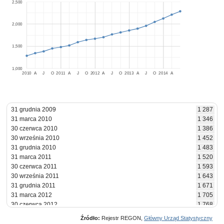
2,500
2,000
1,500
1,000
2010
A
J
O
2011
A
J
O
2012
A
J
O
2013
A
J
O
2014
A
31 grudnia 2009
1 287
31 marca 2010
1 346
30 czerwca 2010
1 386
30 września 2010
1 452
31 grudnia 2010
1 483
31 marca 2011
1 520
30 czerwca 2011
1 593
30 września 2011
1 643
31 grudnia 2011
1 671
31 marca 2012
1 705
30 czerwca 2012
1 768
30 września 2012
1 813
Źródło:
Rejestr REGON,
Główny Urząd Statystyczny
31 grudnia 2012
1 857