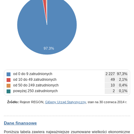
97.3%
od 0 do 9 zatrudnionych
2 227
97,3%
od 10 do 49 zatrudnionych
49
2,1%
od 50 do 249 zatrudnionych
10
0,4%
powyżej 250 zatrudnionych
2
0,1%
Źródło:
Rejestr REGON,
Główny Urząd Statystyczny
, stan na 30 czerwca 2014 r.
Dane finansowe
Poniższa tabela zawiera najważniejsze zsumowane wielkości ekonomiczne