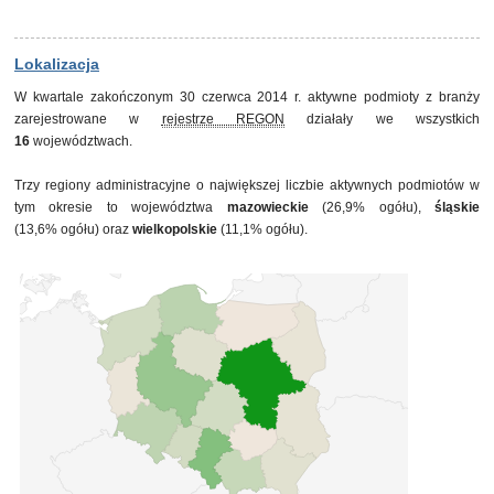
31 marca 2013
1 898
30 czerwca 2013
1 961
30 września 2013
2 049
Lokalizacja
31 grudnia 2013
2 126
W kwartale zakończonym 30 czerwca 2014 r. aktywne podmioty z branży
31 marca 2014
2 212
zarejestrowane w
rejestrze REGON
działały we wszystkich
30 czerwca 2014
2 288
16
województwach.
Trzy regiony administracyjne o największej liczbie aktywnych podmiotów w
tym okresie to województwa
mazowieckie
(26,9% ogółu),
śląskie
(13,6% ogółu) oraz
wielkopolskie
(11,1% ogółu).