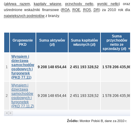
(
aktywa razem
,
kapitały własne
,
przychody netto
,
wyniki netto
) oraz
uśrednione wskaźniki finansowe (
ROA
,
ROE
,
ROS
,
DR
) za 2010 rok dla
największych podmiotów
z branży.
Suma
Grupowanie
Suma aktywów
Suma kapitałów
przychodów
PKD
(zł)
własnych (zł)
netto ze
sprzedaży (zł)
Wynajem i
dzierżawa
samochodów
1
9 208 148 654,44
2 451 193 328,52
1 578 206 435,98
osobowych i
furgonetek
(PKD 77.11)
Wynajem i
dzierżawa
samochodów
2
9 208 148 654,44
2 451 193 328,52
1 578 206 435,98
osobowych i
furgonetek
(PKD 77.11.Z)
Źródło:
Monitor Polski B, dane za 2010 r.