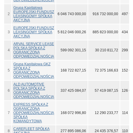
ODPOWIEDZIALNOŚCIĄ
Grupa Kapitałowa
EUROPEJSKI FUNDUSZ
2
6 046 743 000,00
916 732 000,00
497 91
LEASINGOWY SPÓŁKA
AKCYJNA
EUROPEJSKI FUNDUSZ
3
LEASINGOWY SPÓŁKA
5 812 046 000,26
885 823 000,00
434 10
AKCYJNA
ARVAL SERVICE LEASE
POLSKA SPÓŁKA Z
4
599 092 301,15
30 210 811,72
299 21
OGRANICZONĄ
ODPOWIEDZIALNOŚCIĄ
Grupa Kapitałowa GKZ
SPÓŁKA Z
5
168 722 827,15
72 375 166,63
152 66
OGRANICZONĄ
ODPOWIEDZIALNOŚCIĄ
ALD AUTOMOTIVE
POLSKA SPÓŁKA Z
6
337 425 084,07
57 419 087,15
126 68
OGRANICZONĄ
ODPOWIEDZIALNOŚCIĄ
EXPRESS SPÓŁKA Z
OGRANICZONĄ
7
ODPOWIEDZIALNOŚCIĄ
168 072 996,80
12 290 233,77
114 15
SPÓŁKA
KOMANDYTOWA
CAREFLEET SPÓŁKA
8
277 895 086,06
24 435 376,57
110 75