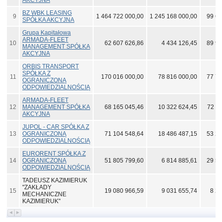
AKCYJNA
BZ WBK LEASING
9
1 464 722 000,00
1 245 168 000,00
99 64
SPÓŁKA AKCYJNA
Grupa Kapitałowa
ARMADA-FLEET
10
62 607 626,86
4 434 126,45
89 98
MANAGEMENT SPÓŁKA
AKCYJNA
ORBIS TRANSPORT
SPÓŁKA Z
11
170 016 000,00
78 816 000,00
77 79
OGRANICZONĄ
ODPOWIEDZIALNOŚCIĄ
ARMADA-FLEET
12
MANAGEMENT SPÓŁKA
68 165 045,46
10 322 624,45
72 11
AKCYJNA
JUPOL - CAR SPÓŁKA Z
13
OGRANICZONĄ
71 104 548,64
18 486 487,15
53 26
ODPOWIEDZIALNOŚCIĄ
EURORENT SPÓŁKA Z
14
OGRANICZONĄ
51 805 799,60
6 814 885,61
29 51
ODPOWIEDZIALNOŚCIĄ
TADEUSZ KAZIMIERUK
"ZAKŁADY
15
19 080 966,59
9 031 655,74
8 29
MECHANICZNE
KAZIMIERUK"