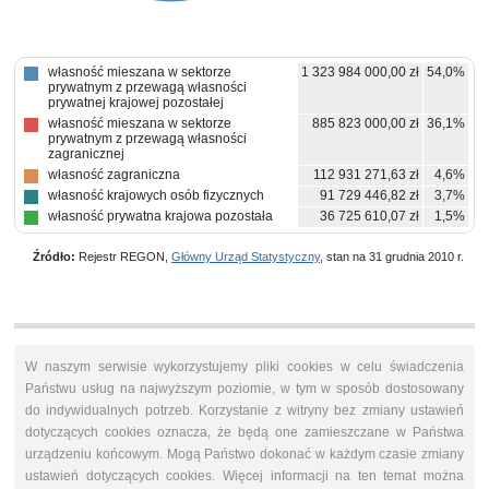
własność mieszana w sektorze
1 323 984 000,00 zł
54,0%
prywatnym z przewagą własności
prywatnej krajowej pozostałej
własność mieszana w sektorze
885 823 000,00 zł
36,1%
prywatnym z przewagą własności
zagranicznej
własność zagraniczna
112 931 271,63 zł
4,6%
własność krajowych osób fizycznych
91 729 446,82 zł
3,7%
własność prywatna krajowa pozostała
36 725 610,07 zł
1,5%
Źródło:
Rejestr REGON,
Główny Urząd Statystyczny
, stan na 31 grudnia 2010 r.
W naszym serwisie wykorzystujemy pliki cookies w celu świadczenia
Państwu usług na najwyższym poziomie, w tym w sposób dostosowany
do indywidualnych potrzeb. Korzystanie z witryny bez zmiany ustawień
dotyczących cookies oznacza, że będą one zamieszczane w Państwa
urządzeniu końcowym. Mogą Państwo dokonać w każdym czasie zmiany
ustawień dotyczących cookies. Więcej informacji na ten temat można