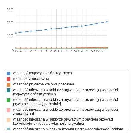
3,000
2,000
1,000
0
2010
A
J
O
2011
A
J
O
2012
A
J
O
2013
A
J
O
2014
A
własność krajowych osób fizycznych
własność zagraniczna
własność prywatna krajowa pozostała
własność mieszana w sektorze prywatnym z przewagą własności
krajowych osób fizycznych
własność mieszana w sektorze prywatnym z przewagą własności
prywatnej krajowej pozostałej
własność mieszana w sektorze prywatnym z przewagą własności
zagranicznej
własność mieszana w sektorze prywatnym z brakiem przewagi
któregokolwiek rodzaju własności prywatnej
własność mieszana między sektorami z przewagą własności sektora