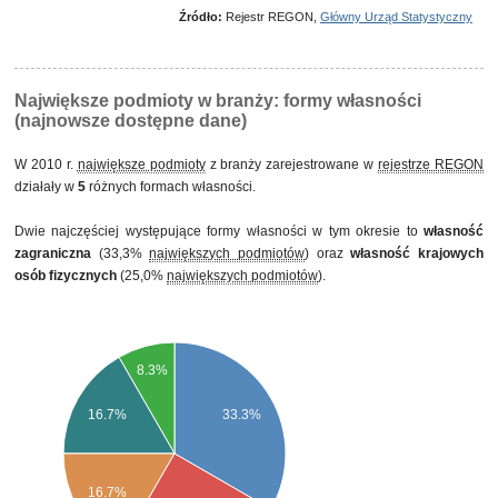
prywatnego, w tym z przewagą własności zagranicznej
Źródło:
Rejestr REGON,
Główny Urząd Statystyczny
Największe podmioty w branży: formy własności
(najnowsze dostępne dane)
W 2010 r.
największe podmioty
z branży zarejestrowane w
rejestrze REGON
działały w
5
różnych formach własności.
Dwie najczęściej występujące formy własności w tym okresie to
własność
zagraniczna
(33,3%
największych podmiotów
) oraz
własność krajowych
osób fizycznych
(25,0%
największych podmiotów
).
8.3%
16.7%
33.3%
16.7%