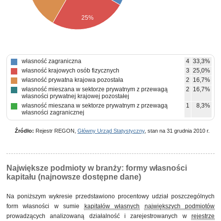
25%
własność zagraniczna
4
33,3%
własność krajowych osób fizycznych
3
25,0%
własność prywatna krajowa pozostała
2
16,7%
własność mieszana w sektorze prywatnym z przewagą
2
16,7%
własności prywatnej krajowej pozostałej
własność mieszana w sektorze prywatnym z przewagą
1
8,3%
własności zagranicznej
Źródło:
Rejestr REGON,
Główny Urząd Statystyczny
, stan na 31 grudnia 2010 r.
Największe podmioty w branży: formy własności
kapitału (najnowsze dostępne dane)
Na poniższym wykresie przedstawiono procentowy udział poszczególnych
form własności w sumie
kapitałów własnych
największych podmiotów
prowadzących analizowaną działalność i zarejestrowanych w
rejestrze