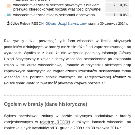
własność mieszana w sektorze prywatnym z brakiem
7
0,3%
przewagi któregokolwiek rodzaju własności prywatnej
własność mieszana między sektorami z przewagą
1
0,0%
własności sektora prywatnego, w tym z przewagą
własności zagranicznej
Źródło:
Rejestr REGON,
Główny Urząd Statystyczny
, stan na 30 czerwca 2014 r.
Rzeczywisty udział poszczególnych form własności w liczbie aktywnych
podmiotów działających w branży może się różnić od zaprezentowanego na
wykresach. Wynika to z faktu, że nie wszystkie podmioty informują Główny
Urząd Statystyczny o zmianie formy własności bezpośrednio po dokonaniu
zmian w strukturze własnościowej. Ponadto w przypadku niektórych grup
kapitałowych należących do zagranicznych inwestorów deklarowana forma
własności dla polskich spółek zależnych od zarejestrowanej również w
Polsce spółki-matki to "własność prywatna krajowa pozostała".
Ogółem w branży (dane historyczne)
Wykres przedstawia zmiany w liczbie aktywnych podmiotów z branży
zarejestrowanych w
rejestrze REGON
o różnych formach własności, na
koniec kolejnych kwartałów od 31 grudnia 2009 r. do 30 czerwca 2014 r.