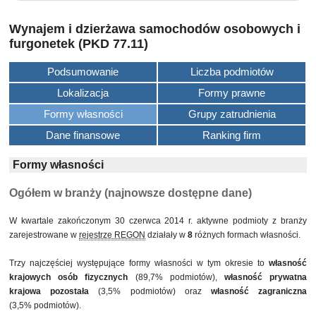
Wynajem i dzierżawa samochodów osobowych i
furgonetek (PKD 77.11)
Podsumowanie
Liczba podmiotów
Lokalizacja
Formy prawne
Formy własności
Grupy zatrudnienia
Dane finansowe
Ranking firm
Formy własności
Ogółem w branży (najnowsze dostępne dane)
W kwartale zakończonym 30 czerwca 2014 r. aktywne podmioty z branży
zarejestrowane w
rejestrze REGON
działały w
8
różnych formach własności.
Trzy najczęściej występujące formy własności w tym okresie to
własność
krajowych osób fizycznych
(89,7% podmiotów),
własność prywatna
krajowa pozostała
(3,5% podmiotów) oraz
własność zagraniczna
(3,5% podmiotów).