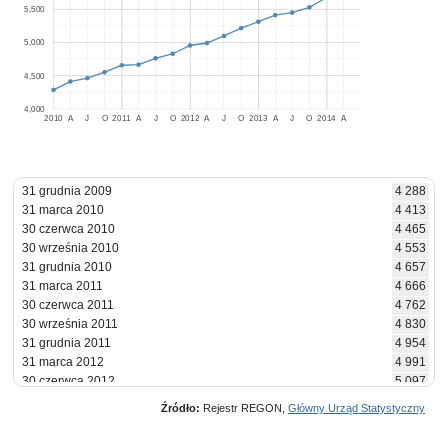
5,500
5,000
4,500
4,000
2010
A
J
O
2011
A
J
O
2012
A
J
O
2013
A
J
O
2014
A
31 grudnia 2009
4 288
31 marca 2010
4 413
30 czerwca 2010
4 465
30 września 2010
4 553
31 grudnia 2010
4 657
31 marca 2011
4 666
30 czerwca 2011
4 762
30 września 2011
4 830
31 grudnia 2011
4 954
31 marca 2012
4 991
30 czerwca 2012
5 097
30 września 2012
5 215
Źródło:
Rejestr REGON,
Główny Urząd Statystyczny
31 grudnia 2012
5 310
31 marca 2013
5 409