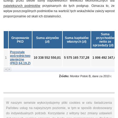
dzieląc przez siebie sumy odpowiednich wielkości ekonomicznych dla
największych podmiotów
przypisanych do tych podgrup. Oznacza to, że
wpływ poszczególnych podmiotów na wartość tych wskaźników zależy wprost
proporcjonalnie od skali ich działalności.
Suma
Grupowanie
Suma aktywów
Suma kapitałów
przychodów
PKD
(zł)
własnych (zł)
netto ze
sprzedaży (zł)
Pozostałe
pośrednictwo
1
10 338 552 550,01
5 575 165 737,28
1 006 492 347,62
pieniężne
(PKD 64.19.Z)
Źródło:
Monitor Polski B, dane za 2010 r.
W naszym serwisie wykorzystujemy pliki cookies w celu świadczenia
Państwu usług na najwyższym poziomie, w tym w sposób dostosowany
do indywidualnych potrzeb. Korzystanie z witryny bez zmiany ustawień