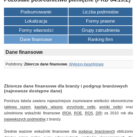
Podsumowanie
Liczba podmiotów
Lokalizacja
Formy prawne
Formy własności
Grupy zatrudnienia
Dane finansowe
Ranking firm
Dane finansowe
Podstrony:
Zbiorcze dane finansowe
,
Wykresy kwantylowe
Zbiorcze dane finansowe dla branży i podgrup branżowych
(najnowsze dostępne dane)
Poniższa tabela zawiera najważniejsze zsumowane wielkości ekonomiczne
(
aktywa razem
,
kapitały własne
,
przychody netto
,
wyniki netto
) oraz
uśrednione wskaźniki finansowe (
ROA
,
ROE
,
ROS
,
DR
) za 2010 rok dla
największych podmiotów
z branży.
Średnie ważone wskaźniki finansowe dla
podgrup branżowych
obliczono