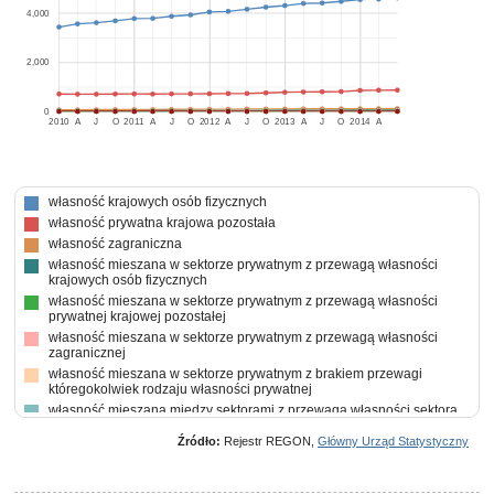
4,000
2,000
0
2010
A
J
O
2011
A
J
O
2012
A
J
O
2013
A
J
O
2014
A
własność krajowych osób fizycznych
własność prywatna krajowa pozostała
własność zagraniczna
własność mieszana w sektorze prywatnym z przewagą własności
krajowych osób fizycznych
własność mieszana w sektorze prywatnym z przewagą własności
prywatnej krajowej pozostałej
własność mieszana w sektorze prywatnym z przewagą własności
zagranicznej
własność mieszana w sektorze prywatnym z brakiem przewagi
któregokolwiek rodzaju własności prywatnej
własność mieszana między sektorami z przewagą własności sektora
prywatnego, w tym z przewagą własności zagranicznej
Źródło:
Rejestr REGON,
Główny Urząd Statystyczny
własność skarbu państwa
własność państwowych osób prawnych