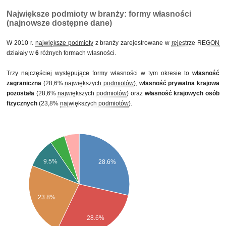
Największe podmioty w branży: formy własności
(najnowsze dostępne dane)
W 2010 r.
największe podmioty
z branży zarejestrowane w
rejestrze REGON
działały w
6
różnych formach własności.
Trzy najczęściej występujące formy własności w tym okresie to
własność
zagraniczna
(28,6%
największych podmiotów
),
własność prywatna krajowa
pozostała
(28,6%
największych podmiotów
) oraz
własność krajowych osób
fizycznych
(23,8%
największych podmiotów
).
9.5%
28.6%
23.8%
28.6%