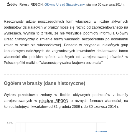
własności sektora prywatnego, w tym z przewagą
własności zagranicznej
Źródło:
Rejestr REGON,
Główny Urząd Statystyczny
, stan na 30 czerwca 2014 r.
własność skarbu państwa
2
0,0%
własność państwowych osób prawnych
2
0,0%
pozostałe
3
0,1%
Rzeczywisty udział poszczególnych form własności w liczbie aktywnych
podmiotów działających w branży może się różnić od zaprezentowanego na
wykresach. Wynika to z faktu, że nie wszystkie podmioty informują Główny
Urząd Statystyczny o zmianie formy własności bezpośrednio po dokonaniu
zmian w strukturze własnościowej. Ponadto w przypadku niektórych grup
kapitałowych należących do zagranicznych inwestorów deklarowana forma
własności dla polskich spółek zależnych od zarejestrowanej również w
Polsce spółki-matki to "własność prywatna krajowa pozostała".
Ogółem w branży (dane historyczne)
Wykres przedstawia zmiany w liczbie aktywnych podmiotów z branży
zarejestrowanych w
rejestrze REGON
o różnych formach własności, na
koniec kolejnych kwartałów od 31 grudnia 2009 r. do 30 czerwca 2014 r.
6,000