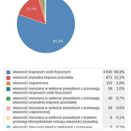
15.1%
80.3%
własność krajowych osób fizycznych
4 630
80,3%
własność prywatna krajowa pozostała
871
15,1%
własność zagraniczna
115
2,0%
własność mieszana w sektorze prywatnym z przewagą
58
1,0%
własności krajowych osób fizycznych
własność mieszana w sektorze prywatnym z przewagą
40
0,7%
własności prywatnej krajowej pozostałej
własność mieszana w sektorze prywatnym z przewagą
34
0,6%
własności zagranicznej
własność mieszana w sektorze prywatnym z brakiem
6
0,1%
przewagi któregokolwiek rodzaju własności prywatnej
własność mieszana między sektorami z przewagą
5
0,1%