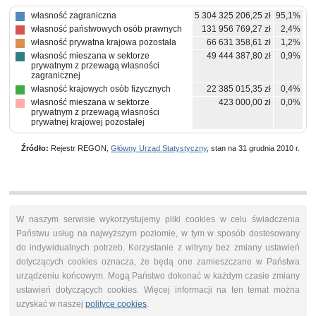
własność zagraniczna
5 304 325 206,25 zł
95,1%
własność państwowych osób prawnych
131 956 769,27 zł
2,4%
własność prywatna krajowa pozostała
66 631 358,61 zł
1,2%
własność mieszana w sektorze
49 444 387,80 zł
0,9%
prywatnym z przewagą własności
zagranicznej
własność krajowych osób fizycznych
22 385 015,35 zł
0,4%
własność mieszana w sektorze
423 000,00 zł
0,0%
prywatnym z przewagą własności
prywatnej krajowej pozostałej
Źródło:
Rejestr REGON,
Główny Urząd Statystyczny
, stan na 31 grudnia 2010 r.
W naszym serwisie wykorzystujemy pliki cookies w celu świadczenia
Państwu usług na najwyższym poziomie, w tym w sposób dostosowany
do indywidualnych potrzeb. Korzystanie z witryny bez zmiany ustawień
dotyczących cookies oznacza, że będą one zamieszczane w Państwa
urządzeniu końcowym. Mogą Państwo dokonać w każdym czasie zmiany
ustawień dotyczących cookies. Więcej informacji na ten temat można
uzyskać w naszej
polityce cookies
.