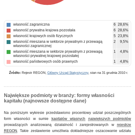
własność zagraniczna
6
28,6%
własność prywatna krajowa pozostała
6
28,6%
własność krajowych osób fizycznych
5
23,8%
własność mieszana w sektorze prywatnym z przewagą
2
9,5%
własności zagranicznej
własność mieszana w sektorze prywatnym z przewagą
1
4,8%
własności prywatnej krajowej pozostałej
własność państwowych osób prawnych
1
4,8%
Źródło:
Rejestr REGON,
Główny Urząd Statystyczny
, stan na 31 grudnia 2010 r.
Największe podmioty w branży: formy własności
kapitału (najnowsze dostępne dane)
Na poniższym wykresie przedstawiono procentowy udział poszczególnych
form własności w sumie
kapitałów własnych
największych podmiotów
prowadzących analizowaną działalność i zarejestrowanych w
rejestrze
REGON
. Takie zestawienie umożliwia dokładniejsze oszacowanie udziału