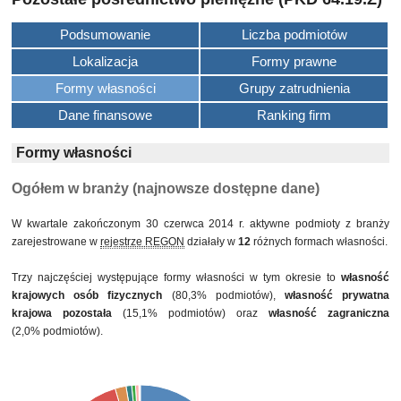
Podsumowanie
Liczba podmiotów
Lokalizacja
Formy prawne
Formy własności
Grupy zatrudnienia
Dane finansowe
Ranking firm
Formy własności
Ogółem w branży (najnowsze dostępne dane)
W kwartale zakończonym 30 czerwca 2014 r. aktywne podmioty z branży
zarejestrowane w
rejestrze REGON
działały w
12
różnych formach własności.
Trzy najczęściej występujące formy własności w tym okresie to
własność
krajowych osób fizycznych
(80,3% podmiotów),
własność prywatna
krajowa pozostała
(15,1% podmiotów) oraz
własność zagraniczna
(2,0% podmiotów).