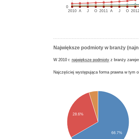
0
2010
A
J
O
2011
A
J
O
201
Największe podmioty w branży (naj
W 2010 r.
największe podmioty
z branży zarej
Najczęściej występująca forma prawna w tym o
28.6%
66.7%