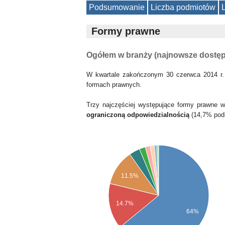
Podsumowanie
Liczba podmiotów
Formy prawne
Ogółem w branży (najnowsze dostę
W kwartale zakończonym 30 czerwca 2014 r.
formach prawnych.
Trzy najczęściej występujące formy prawne 
ograniczoną odpowiedzialnością
(14,7% pod
11.5%
14.7%
64%