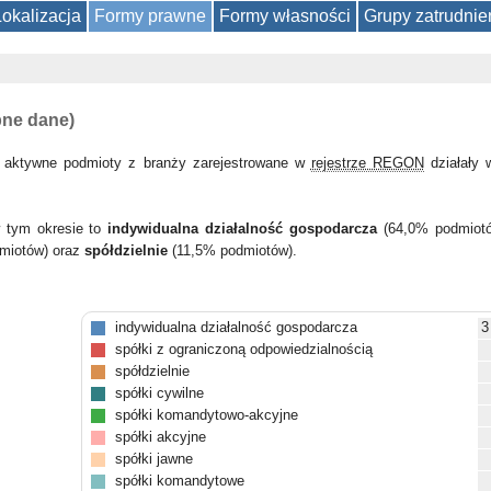
Lokalizacja
Formy prawne
Formy własności
Grupy zatrudnie
pne dane)
 aktywne podmioty z branży zarejestrowane w
rejestrze REGON
działały
w tym okresie to
indywidualna działalność gospodarcza
(64,0% podmiot
miotów) oraz
spółdzielnie
(11,5% podmiotów).
indywidualna działalność gospodarcza
3
spółki z ograniczoną odpowiedzialnością
spółdzielnie
spółki cywilne
spółki komandytowo-akcyjne
spółki akcyjne
spółki jawne
spółki komandytowe