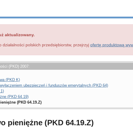
uż aktualizowany.
o działalności polskich przedsiębiorstw, przejrzyj
ofertę produktową wy
ności (PKD) 2007:
owa (PKD K)
 wyłączeniem ubezpieczeń i funduszów emerytalnych (PKD 64)
.1)
ężne (PKD 64.19)
ieniężne (PKD 64.19.Z)
o pieniężne (PKD 64.19.Z)