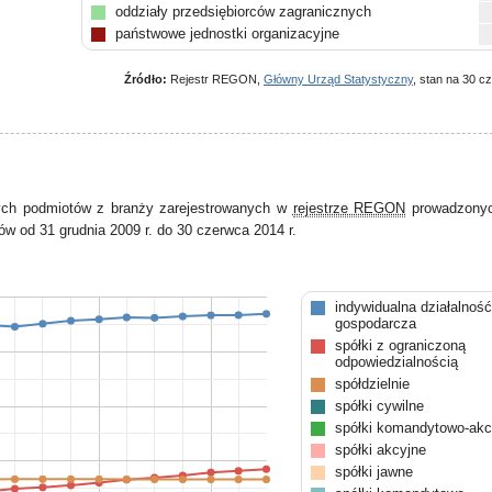
oddziały przedsiębiorców zagranicznych
państwowe jednostki organizacyjne
pozostałe
Źródło:
Rejestr REGON,
Główny Urząd Statystyczny
, stan na 30 c
ych podmiotów z branży zarejestrowanych w
rejestrze REGON
prowadzonyc
w od 31 grudnia 2009 r. do 30 czerwca 2014 r.
indywidualna działalność
gospodarcza
spółki z ograniczoną
odpowiedzialnością
spółdzielnie
spółki cywilne
spółki komandytowo-akc
spółki akcyjne
spółki jawne