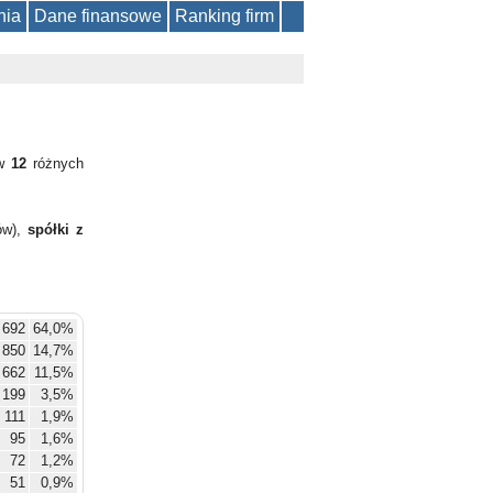
nia
Dane finansowe
Ranking firm
 w
12
różnych
ów),
spółki z
 692
64,0%
850
14,7%
662
11,5%
199
3,5%
111
1,9%
95
1,6%
72
1,2%
51
0,9%