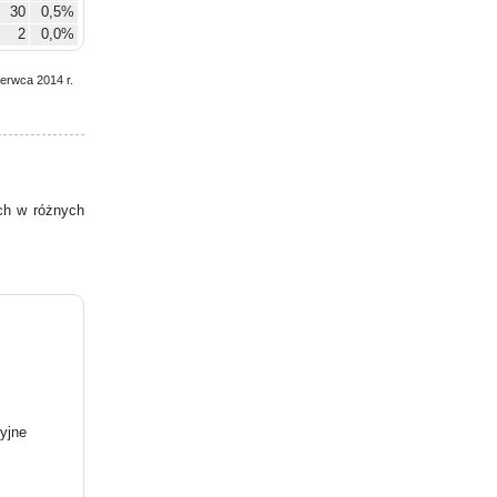
30
0,5%
2
0,0%
2
0,0%
zerwca 2014 r.
h w różnych
yjne