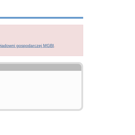
wiadowni gospodarczej MGBI
.