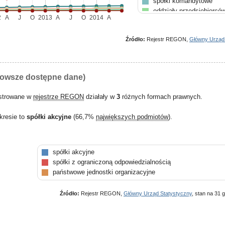
spółki komandytowe
oddziały przedsiębiorcó
2
A
J
O
2013
A
J
O
2014
A
zagranicznych
państwowe jednostki org
Źródło:
Rejestr REGON,
Główny Urząd
nowsze dostępne dane)
estrowane w
rejestrze REGON
działały w
3
różnych formach prawnych.
kresie to
spółki akcyjne
(66,7%
największych podmiotów
).
spółki akcyjne
spółki z ograniczoną odpowiedzialnością
państwowe jednostki organizacyjne
Źródło:
Rejestr REGON,
Główny Urząd Statystyczny
, stan na 31 g