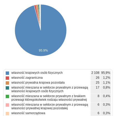
95.9%
własność krajowych osób fizycznych
2 108
95,9%
własność zagraniczna
26
1,2%
własność prywatna krajowa pozostała
25
1,1%
własność mieszana w sektorze prywatnym z przewagą
17
0,8%
własności krajowych osób fizycznych
własność mieszana w sektorze prywatnym z brakiem
8
0,4%
przewagi któregokolwiek rodzaju własności prywatnej
własność mieszana w sektorze prywatnym z przewagą
6
0,3%
własności prywatnej krajowej pozostałej
własność samorządowa
6
0,3%