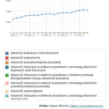
3,000
2,000
1,000
0
2010
A
J
O
2011
A
J
O
2012
A
J
O
2013
A
J
O
2014
A
własność krajowych osób fizycznych
własność zagraniczna
własność prywatna krajowa pozostała
własność mieszana w sektorze prywatnym z przewagą własności
krajowych osób fizycznych
własność mieszana w sektorze prywatnym z brakiem przewagi
któregokolwiek rodzaju własności prywatnej
własność mieszana w sektorze prywatnym z przewagą własności
prywatnej krajowej pozostałej
własność samorządowa
własność mieszana w sektorze prywatnym z przewagą własności
zagranicznej
Źródło:
Rejestr REGON,
Główny Urząd Statystyczny