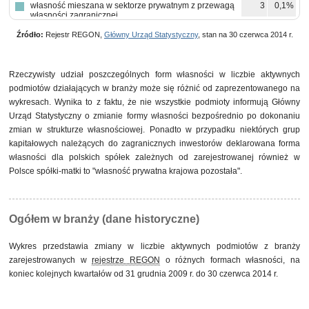
własność mieszana w sektorze prywatnym z przewagą
3
0,1%
własności zagranicznej
Źródło:
Rejestr REGON,
Główny Urząd Statystyczny
, stan na 30 czerwca 2014 r.
Rzeczywisty udział poszczególnych form własności w liczbie aktywnych
podmiotów działających w branży może się różnić od zaprezentowanego na
wykresach. Wynika to z faktu, że nie wszystkie podmioty informują Główny
Urząd Statystyczny o zmianie formy własności bezpośrednio po dokonaniu
zmian w strukturze własnościowej. Ponadto w przypadku niektórych grup
kapitałowych należących do zagranicznych inwestorów deklarowana forma
własności dla polskich spółek zależnych od zarejestrowanej również w
Polsce spółki-matki to "własność prywatna krajowa pozostała".
Ogółem w branży (dane historyczne)
Wykres przedstawia zmiany w liczbie aktywnych podmiotów z branży
zarejestrowanych w
rejestrze REGON
o różnych formach własności, na
koniec kolejnych kwartałów od 31 grudnia 2009 r. do 30 czerwca 2014 r.