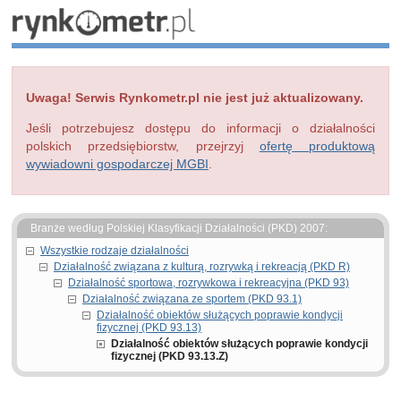
Uwaga! Serwis Rynkometr.pl nie jest już aktualizowany.
Jeśli potrzebujesz dostępu do informacji o działalności
polskich przedsiębiorstw, przejrzyj
ofertę produktową
wywiadowni gospodarczej MGBI
.
Branże według Polskiej Klasyfikacji Działalności (PKD) 2007:
Wszystkie rodzaje działalności
Działalność związana z kulturą, rozrywką i rekreacją (PKD R)
Działalność sportowa, rozrywkowa i rekreacyjna (PKD 93)
Działalność związana ze sportem (PKD 93.1)
Działalność obiektów służących poprawie kondycji
fizycznej (PKD 93.13)
Działalność obiektów służących poprawie kondycji
fizycznej (PKD 93.13.Z)