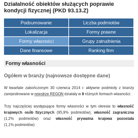
Działalność obiektów służących poprawie
kondycji fizycznej (PKD 93.13.Z)
Podsumowanie
Liczba podmiotów
Lokalizacja
Formy prawne
Formy własności
Grupy zatrudnienia
Dane finansowe
Ranking firm
Formy własności
Ogółem w branży (najnowsze dostępne dane)
W kwartale zakończonym 30 czerwca 2014 r. aktywne podmioty z branży
zarejestrowane w
rejestrze REGON
działały w
8
różnych formach własności.
Trzy najczęściej występujące formy własności w tym okresie to
własność
krajowych osób fizycznych
(95,9% podmiotów),
własność zagraniczna
(1,2% podmiotów) oraz
własność prywatna krajowa pozostała
(1,1% podmiotów).