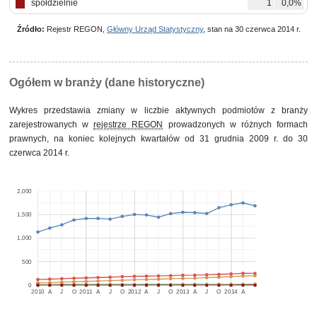
spółdzielnie
1
0,0%
Źródło:
Rejestr REGON,
Główny Urząd Statystyczny
, stan na 30 czerwca 2014 r.
Ogółem w branży (dane historyczne)
Wykres przedstawia zmiany w liczbie aktywnych podmiotów z branży
zarejestrowanych w
rejestrze REGON
prowadzonych w różnych formach
prawnych, na koniec kolejnych kwartałów od 31 grudnia 2009 r. do 30
czerwca 2014 r.
2,000
1,500
1,000
500
0
2010
A
J
O
2011
A
J
O
2012
A
J
O
2013
A
J
O
2014
A