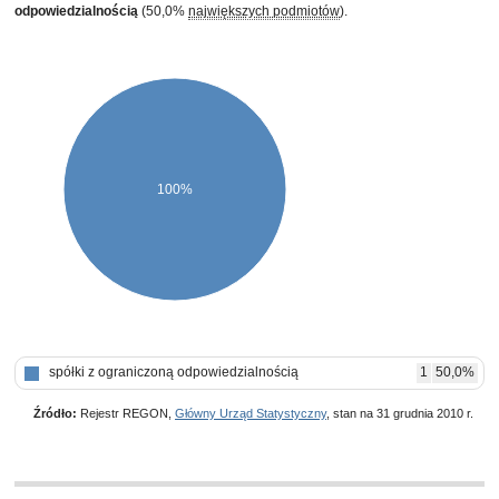
odpowiedzialnością
(50,0%
największych podmiotów
).
100%
spółki z ograniczoną odpowiedzialnością
1
50,0%
Źródło:
Rejestr REGON,
Główny Urząd Statystyczny
, stan na 31 grudnia 2010 r.