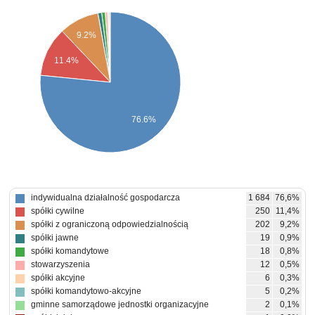
9.2%
11.4%
76.6%
indywidualna działalność gospodarcza
1 684
76,6%
spółki cywilne
250
11,4%
spółki z ograniczoną odpowiedzialnością
202
9,2%
spółki jawne
19
0,9%
spółki komandytowe
18
0,8%
stowarzyszenia
12
0,5%
spółki akcyjne
6
0,3%
spółki komandytowo-akcyjne
5
0,2%
gminne samorządowe jednostki organizacyjne
2
0,1%