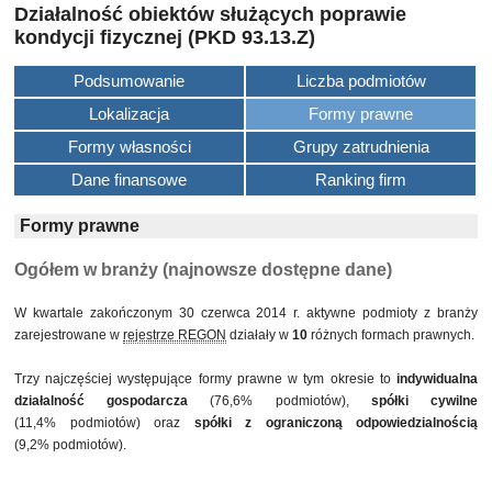
Działalność obiektów służących poprawie
kondycji fizycznej (PKD 93.13.Z)
Podsumowanie
Liczba podmiotów
Lokalizacja
Formy prawne
Formy własności
Grupy zatrudnienia
Dane finansowe
Ranking firm
Formy prawne
Ogółem w branży (najnowsze dostępne dane)
W kwartale zakończonym 30 czerwca 2014 r. aktywne podmioty z branży
zarejestrowane w
rejestrze REGON
działały w
10
różnych formach prawnych.
Trzy najczęściej występujące formy prawne w tym okresie to
indywidualna
działalność gospodarcza
(76,6% podmiotów),
spółki cywilne
(11,4% podmiotów) oraz
spółki z ograniczoną odpowiedzialnością
(9,2% podmiotów).