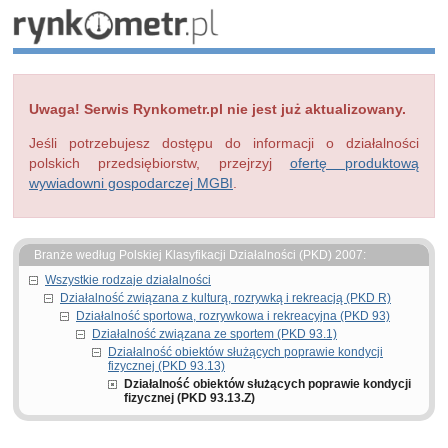
Uwaga! Serwis Rynkometr.pl nie jest już aktualizowany.
Jeśli potrzebujesz dostępu do informacji o działalności
polskich przedsiębiorstw, przejrzyj
ofertę produktową
wywiadowni gospodarczej MGBI
.
Branże według Polskiej Klasyfikacji Działalności (PKD) 2007:
Wszystkie rodzaje działalności
Działalność związana z kulturą, rozrywką i rekreacją (PKD R)
Działalność sportowa, rozrywkowa i rekreacyjna (PKD 93)
Działalność związana ze sportem (PKD 93.1)
Działalność obiektów służących poprawie kondycji
fizycznej (PKD 93.13)
Działalność obiektów służących poprawie kondycji
fizycznej (PKD 93.13.Z)