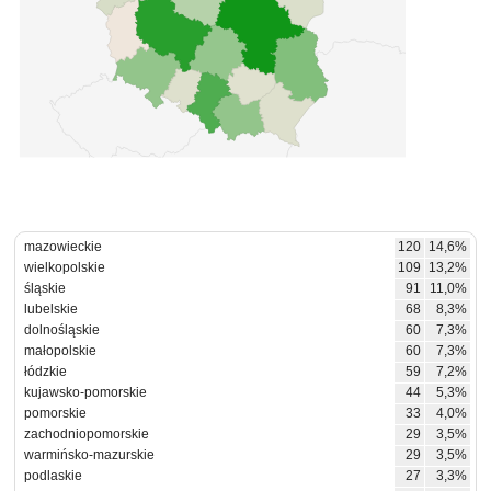
mazowieckie
120
14,6%
wielkopolskie
109
13,2%
śląskie
91
11,0%
lubelskie
68
8,3%
dolnośląskie
60
7,3%
małopolskie
60
7,3%
łódzkie
59
7,2%
kujawsko-pomorskie
44
5,3%
pomorskie
33
4,0%
zachodniopomorskie
29
3,5%
warmińsko-mazurskie
29
3,5%
podlaskie
27
3,3%