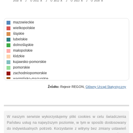
2010
A
J
O
2011
A
J
O
2012
A
J
O
2013
A
J
O
2014
A
mazowieckie
wielkopolskie
śląskie
lubelskie
dolnośląskie
małopolskie
łódzkie
kujawsko-pomorskie
pomorskie
zachodniopomorskie
warmińsko-mazurskie
podlaskie
Źródło:
Rejestr REGON,
Główny Urząd Statystyczny
opolskie
podkarpackie
świętokrzyskie
lubuskie
W naszym serwisie wykorzystujemy pliki cookies w celu świadczenia
Państwu usług na najwyższym poziomie, w tym w sposób dostosowany
do indywidualnych potrzeb. Korzystanie z witryny bez zmiany ustawień