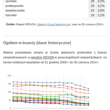
opolskie
26
3,2%
podkarpackie
26
3,2%
świętokrzyskie
25
3,0%
lubuskie
18
2,2%
Źródło:
Rejestr REGON,
Główny Urząd Statystyczny
, stan na 30 czerwca 2014 r.
Ogółem w branży (dane historyczne)
Wykres przedstawia zmiany w liczbie aktywnych podmiotów z branży
zarejestrowanych w
rejestrze REGON
w poszczególnych województwach, na
koniec kolejnych kwartałów od 31 grudnia 2009 r. do 30 czerwca 2014 r.
200
150
100
50
0