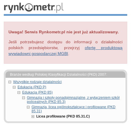
Uwaga! Serwis Rynkometr.pl nie jest już aktualizowany.
Jeśli potrzebujesz dostępu do informacji o działalności
polskich przedsiębiorstw, przejrzyj
ofertę produktową
wywiadowni gospodarczej MGBI
.
Branże według Polskiej Klasyfikacji Działalności (PKD) 2007:
Wszystkie rodzaje działalności
Edukacja (PKD P)
Edukacja (PKD 85)
Gimnazja i szkoły ponadgimnazjalne, z wyłączeniem szkół
policealnych (PKD 85.3)
Gimnazja, licea ogólnokształcące i profilowane (PKD
85.31)
Licea profilowane (PKD 85.31.C)