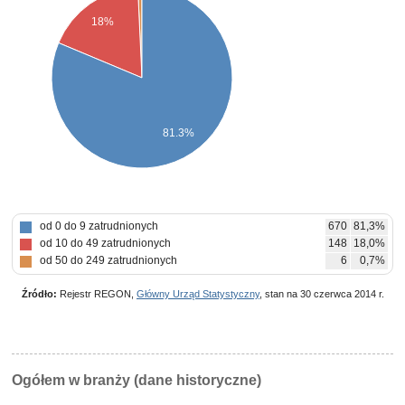
18%
81.3%
od 0 do 9 zatrudnionych
670
81,3%
od 10 do 49 zatrudnionych
148
18,0%
od 50 do 249 zatrudnionych
6
0,7%
Źródło:
Rejestr REGON,
Główny Urząd Statystyczny
, stan na 30 czerwca 2014 r.
Ogółem w branży (dane historyczne)