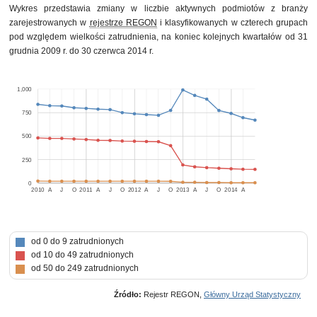
Wykres przedstawia zmiany w liczbie aktywnych podmiotów z branży
zarejestrowanych w
rejestrze REGON
i klasyfikowanych w czterech grupach
pod względem wielkości zatrudnienia, na koniec kolejnych kwartałów od 31
grudnia 2009 r. do 30 czerwca 2014 r.
1,000
750
500
250
0
2010
A
J
O
2011
A
J
O
2012
A
J
O
2013
A
J
O
2014
A
od 0 do 9 zatrudnionych
od 10 do 49 zatrudnionych
od 50 do 249 zatrudnionych
Źródło:
Rejestr REGON,
Główny Urząd Statystyczny