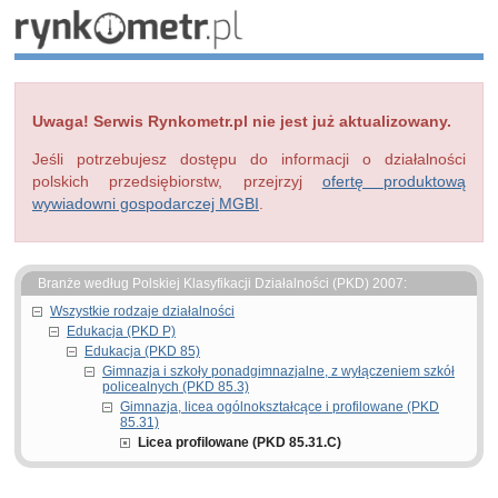
Uwaga! Serwis Rynkometr.pl nie jest już aktualizowany.
Jeśli potrzebujesz dostępu do informacji o działalności
polskich przedsiębiorstw, przejrzyj
ofertę produktową
wywiadowni gospodarczej MGBI
.
Branże według Polskiej Klasyfikacji Działalności (PKD) 2007:
Wszystkie rodzaje działalności
Edukacja (PKD P)
Edukacja (PKD 85)
Gimnazja i szkoły ponadgimnazjalne, z wyłączeniem szkół
policealnych (PKD 85.3)
Gimnazja, licea ogólnokształcące i profilowane (PKD
85.31)
Licea profilowane (PKD 85.31.C)