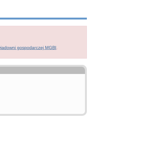
wiadowni gospodarczej MGBI
.