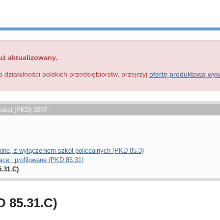
uż aktualizowany.
o działalności polskich przedsiębiorstw, przejrzyj
ofertę produktową wy
ności (PKD) 2007:
lne, z wyłączeniem szkół policealnych (PKD 85.3)
ące i profilowane (PKD 85.31)
.31.C)
D 85.31.C)