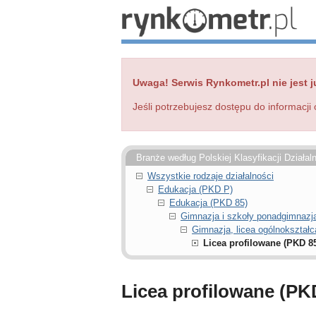
Uwaga! Serwis Rynkometr.pl nie jest j
Jeśli potrzebujesz dostępu do informacji 
Branże według Polskiej Klasyfikacji Działal
Wszystkie rodzaje działalności
Edukacja (PKD P)
Edukacja (PKD 85)
Gimnazja i szkoły ponadgimnazja
Gimnazja, licea ogólnokształc
Licea profilowane (PKD 85
Licea profilowane (PK