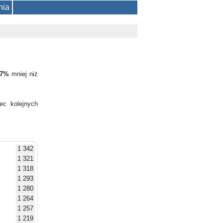
nia
,7%
mniej niż
ec kolejnych
1 342
1 321
1 318
1 293
1 280
1 264
1 257
1 219