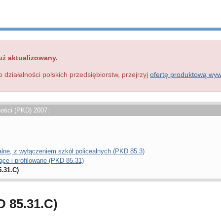
uż aktualizowany.
o działalności polskich przedsiębiorstw, przejrzyj
ofertę produktową wy
ności (PKD) 2007:
lne, z wyłączeniem szkół policealnych (PKD 85.3)
ące i profilowane (PKD 85.31)
.31.C)
D 85.31.C)