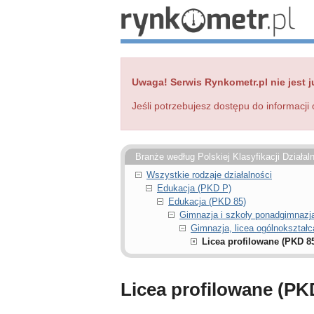
Uwaga! Serwis Rynkometr.pl nie jest j
Jeśli potrzebujesz dostępu do informacji 
Branże według Polskiej Klasyfikacji Działal
Wszystkie rodzaje działalności
Edukacja (PKD P)
Edukacja (PKD 85)
Gimnazja i szkoły ponadgimnazja
Gimnazja, licea ogólnokształc
Licea profilowane (PKD 85
Licea profilowane (PK