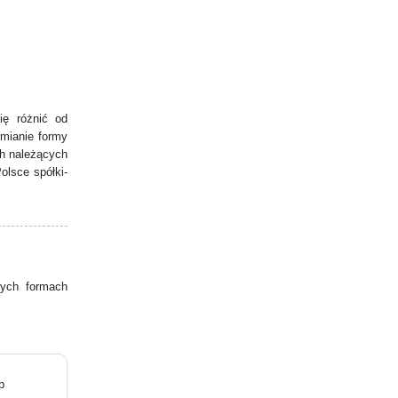
ię różnić od
zmianie formy
ch należących
olsce spółki-
ych formach
b