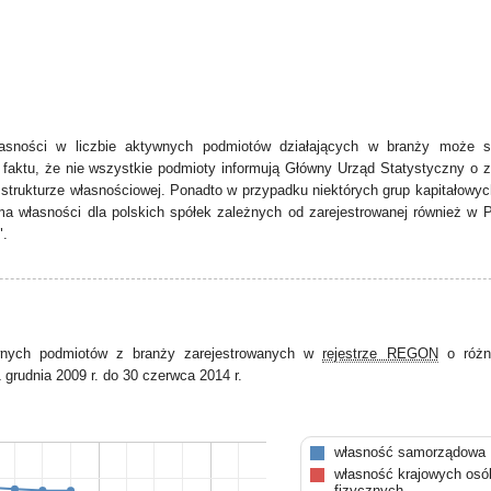
asności w liczbie aktywnych podmiotów działających w branży może s
faktu, że nie wszystkie podmioty informują Główny Urząd Statystyczny o 
strukturze własnościowej. Ponadto w przypadku niektórych grup kapitałowy
a własności dla polskich spółek zależnych od zarejestrowanej również w P
".
wnych podmiotów z branży zarejestrowanych w
rejestrze REGON
o różn
 grudnia 2009 r. do 30 czerwca 2014 r.
własność samorządowa
własność krajowych osó
fizycznych