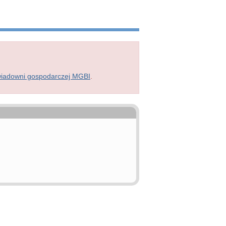
wiadowni gospodarczej MGBI
.