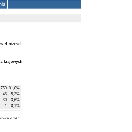
nia
y w
4
różnych
ć krajowych
750
91,0%
43
5,2%
30
3,6%
1
0,1%
zerwca 2014 r.