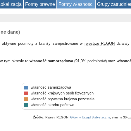
Lokalizacja
Formy prawne
Formy własności
Grupy zatrudnie
pne dane)
 aktywne podmioty z branży zarejestrowane w
rejestrze REGON
działał
 w tym okresie to
własność samorządowa
(91,0% podmiotów) oraz
własnoś
własność samorządowa
własność krajowych osób fizycznych
własność prywatna krajowa pozostała
własność skarbu państwa
Źródło:
Rejestr REGON,
Główny Urząd Statystyczny
, stan na 30 c