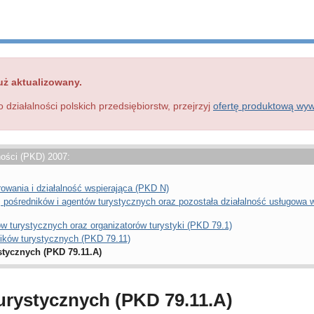
uż aktualizowany.
o działalności polskich przedsiębiorstw, przejrzyj
ofertę produktową wy
ności (PKD) 2007:
rowania i działalność wspierająca (PKD N)
, pośredników i agentów turystycznych oraz pozostała działalność usługowa w 
ów turystycznych oraz organizatorów turystyki (PKD 79.1)
ników turystycznych (PKD 79.11)
stycznych (PKD 79.11.A)
urystycznych (PKD 79.11.A)