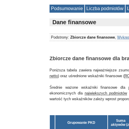
Podsumowanie
Liczba podmiotów
Dane finansowe
Podstrony:
Zbiorcze dane finansowe
,
Wykres
Zbiorcze dane finansowe dla br
Poniższa tabela zawiera najważniejsze zsum
netto
) oraz uśrednione wskaźniki finansowe (
R
Średnie ważone wskaźniki finansowe dla
ekonomicznych dla
największych podmiotów
wartość tych wskaźników zależy wprost proporcjo
Suma
Grupowanie PKD
aktywów (z