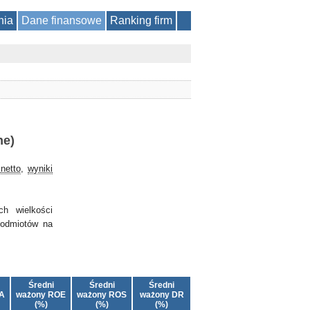
nia
Dane finansowe
Ranking firm
ne)
netto
,
wyniki
ch wielkości
podmiotów na
Średni
Średni
Średni
A
ważony ROE
ważony ROS
ważony DR
(%)
(%)
(%)