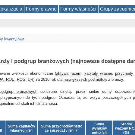
Lokalizacja
Formy prawne
Formy własności
Grupy zatrudnie
y kwantylowe
anży i podgrup branżowych (najnowsze dostępne da
owane wielkości ekonomiczne (
aktywa razem
,
kapitały własne
,
przychody 
OA
,
ROE
,
ROS
,
DR
) za 2010 rok dla
największych podmiotów
z branży.
podgrup branżowych
obliczono dzieląc przez siebie sumy odpowiedni
przypisanych do tych podgrup. Oznacza to, że wpływ poszczególnych 
nalnie od skali ich działalności.
Suma
Średni
Suma kapitałów
Suma przychodów netto
wyników
ważony RO
ł)
własnych (zł)
ze sprzedaży (zł)
netto (zł)
(%)