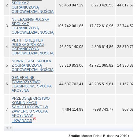
SPÓŁKA Z
2
96 460 047,29
8 273 420,53
44 817 573
OGRANICZONĄ
ODPOWIEDZIALNOŚCIĄ
NL-LEASING POLSKA
SPÓŁKA Z
3
105 742 061,85
17 872 610,96
32 744 575
OGRANICZONĄ
ODPOWIEDZIALNOŚCIĄ
PETIT FORESTIER
POLSKA SPÓŁKA Z
4
46 523 140,05
4 896 614,86
28 870 737
OGRANICZONĄ
ODPOWIEDZIALNOŚCIĄ
NOWA LEASE SPÓŁKA
5
Z OGRANICZONĄ
53 310 853,06
42 721 065,82
14 330 388
ODPOWIEDZIALNOŚCIĄ
GENERALNE
TOWARZYSTWO
6
44 687 702,41
43 205 519,81
1 167 021
LEASINGOWE SPÓŁKA
AKCYJNA
PRZEDSIĘBIORSTWO
KOMUNIKACJI
SAMOCHODOWEJ W
7
4 484 114,99
-998 743,77
807 684
ZAWIERCIU SPÓŁKA
AKCYJNA W
(*)
LIKWIDACJI
Źródło:
Monitor Polski B, dane za 2010 r.