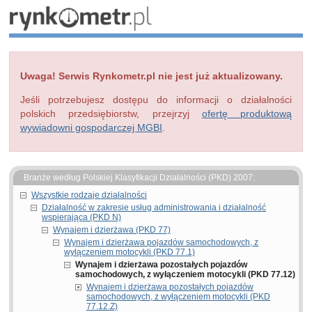
Uwaga! Serwis Rynkometr.pl nie jest już aktualizowany.
Jeśli potrzebujesz dostępu do informacji o działalności
polskich przedsiębiorstw, przejrzyj
ofertę produktową
wywiadowni gospodarczej MGBI
.
Branże według Polskiej Klasyfikacji Działalności (PKD) 2007:
Wszystkie rodzaje działalności
Działalność w zakresie usług administrowania i działalność
wspierająca (PKD N)
Wynajem i dzierżawa (PKD 77)
Wynajem i dzierżawa pojazdów samochodowych, z
wyłączeniem motocykli (PKD 77.1)
Wynajem i dzierżawa pozostałych pojazdów
samochodowych, z wyłączeniem motocykli (PKD 77.12)
Wynajem i dzierżawa pozostałych pojazdów
samochodowych, z wyłączeniem motocykli (PKD
77.12.Z)