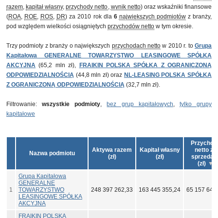
razem
,
kapitał własny
,
przychody netto
,
wynik netto
) oraz wskaźniki finansowe
(
ROA
,
ROE
,
ROS
,
DR
) za 2010 rok dla
6
największych podmiotów
z branży,
pod względem wielkości osiągniętych
przychodów netto
w tym okresie.
Trzy podmioty z branży o największych
przychodach netto
w 2010 r. to
Grupa
Kapitałowa GENERALNE TOWARZYSTWO LEASINGOWE SPÓŁKA
AKCYJNA
(65,2 mln zł),
FRAIKIN POLSKA SPÓŁKA Z OGRANICZONĄ
ODPOWIEDZIALNOŚCIĄ
(44,8 mln zł) oraz
NL-LEASING POLSKA SPÓŁKA
Z OGRANICZONĄ ODPOWIEDZIALNOŚCIĄ
(32,7 mln zł).
Filtrowanie:
wszystkie podmioty
,
bez grup kapitałowych
,
tylko grupy
kapitałowe
Przychod
Aktywa razem
Kapitał własny
netto ze
Nazwa podmiotu
(zł)
(zł)
sprzedaż
(zł)
Grupa Kapitałowa
GENERALNE
1
TOWARZYSTWO
248 397 262,33
163 445 355,24
65 157 644
LEASINGOWE SPÓŁKA
AKCYJNA
FRAIKIN POLSKA