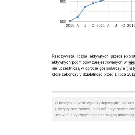
600
500
2010
A
J
O
2011
A
J
O
201
Rzeczywista liczba aktywnych przedsiębior
aktywnych podmiotów zarejestrowanych w
rej
nie uczestniczą w obrocie gospodarczym (insty
które zakończyły działalność przed 1 lipca 2011
W naszym serwisie wykorzystujemy pliki cookie
z witryny bez zmiany ustawień dotyczących 
ustawień dotyczących cookies. Więcej informacj