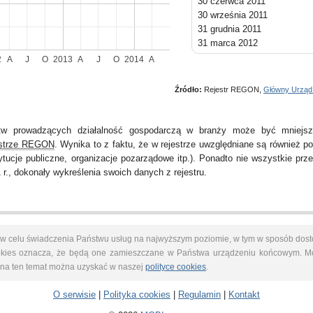
30 czerwca 2011
30 września 2011
31 grudnia 2011
31 marca 2012
30 czerwca 2012
2
A
J
O
2013
A
J
O
2014
A
30 września 2012
31 grudnia 2012
Źródło:
Rejestr REGON,
Główny Urząd
31 marca 2013
30 czerwca 2013
30 września 2013
stw prowadzących działalność gospodarczą w branży może być mniejsz
31 grudnia 2013
estrze REGON
. Wynika to z faktu, że w rejestrze uwzględniane są również po
31 marca 2014
tucje publiczne, organizacje pozarządowe itp.). Ponadto nie wszystkie prze
30 czerwca 2014
 r., dokonały wykreślenia swoich danych z rejestru.
s w celu świadczenia Państwu usług na najwyższym poziomie, w tym w sposób dost
cookies oznacza, że będą one zamieszczane w Państwa urządzeniu końcowym. 
i na ten temat można uzyskać w naszej
polityce cookies
.
O serwisie
|
Polityka cookies
|
Regulamin
|
Kontakt