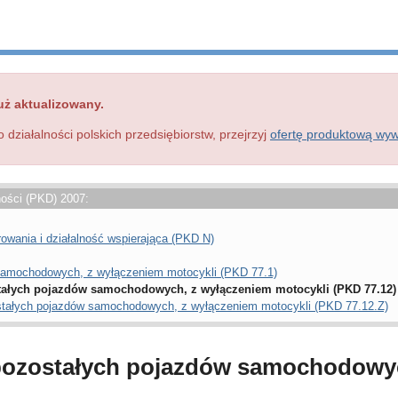
uż aktualizowany.
o działalności polskich przedsiębiorstw, przejrzyj
ofertę produktową wy
ności (PKD) 2007:
rowania i działalność wspierająca (PKD N)
samochodowych, z wyłączeniem motocykli (PKD 77.1)
tałych pojazdów samochodowych, z wyłączeniem motocykli (PKD 77.12)
stałych pojazdów samochodowych, z wyłączeniem motocykli (PKD 77.12.Z)
pozostałych pojazdów samochodowyc