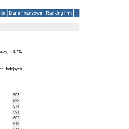
nia
Dane finansowe
Ranking firm
ranży, o
9,4%
ec kolejnych
503
523
574
591
602
613