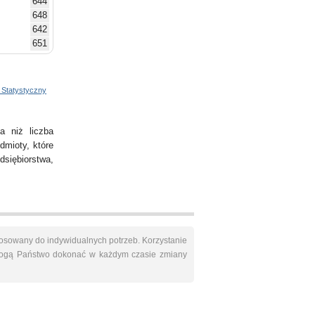
644
648
642
651
681
692
714
 Statystyczny
716
731
741
a niż liczba
753
dmioty, które
773
dsiębiorstwa,
800
osowany do indywidualnych potrzeb. Korzystanie
Mogą Państwo dokonać w każdym czasie zmiany