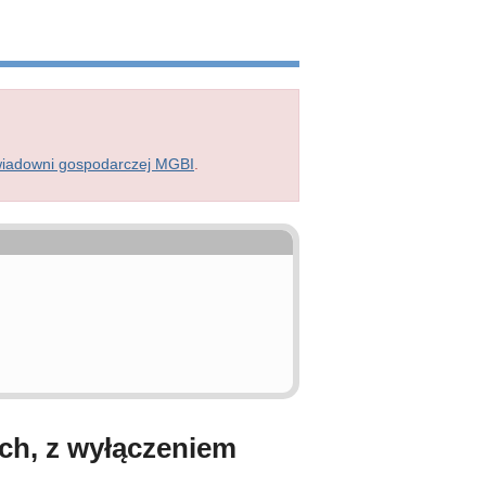
wiadowni gospodarczej MGBI
.
h, z wyłączeniem