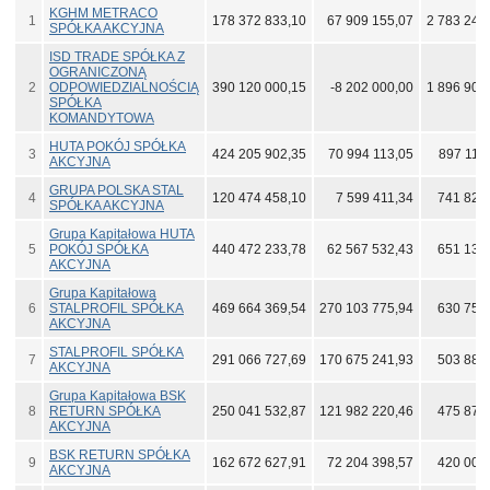
KGHM METRACO
1
178 372 833,10
67 909 155,07
2 783 246
SPÓŁKA AKCYJNA
ISD TRADE SPÓŁKA Z
OGRANICZONĄ
2
ODPOWIEDZIALNOŚCIĄ
390 120 000,15
-8 202 000,00
1 896 907
SPÓŁKA
KOMANDYTOWA
HUTA POKÓJ SPÓŁKA
3
424 205 902,35
70 994 113,05
897 110
AKCYJNA
GRUPA POLSKA STAL
4
120 474 458,10
7 599 411,34
741 829
SPÓŁKA AKCYJNA
Grupa Kapitałowa HUTA
5
POKÓJ SPÓŁKA
440 472 233,78
62 567 532,43
651 133
AKCYJNA
Grupa Kapitałowa
6
STALPROFIL SPÓŁKA
469 664 369,54
270 103 775,94
630 751
AKCYJNA
STALPROFIL SPÓŁKA
7
291 066 727,69
170 675 241,93
503 882
AKCYJNA
Grupa Kapitałowa BSK
8
RETURN SPÓŁKA
250 041 532,87
121 982 220,46
475 871
AKCYJNA
BSK RETURN SPÓŁKA
9
162 672 627,91
72 204 398,57
420 000
AKCYJNA