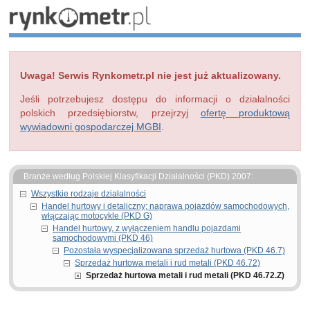
Uwaga! Serwis Rynkometr.pl nie jest już aktualizowany.
Jeśli potrzebujesz dostępu do informacji o działalności
polskich przedsiębiorstw, przejrzyj
ofertę produktową
wywiadowni gospodarczej MGBI
.
Branże według Polskiej Klasyfikacji Działalności (PKD) 2007:
Wszystkie rodzaje działalności
Handel hurtowy i detaliczny; naprawa pojazdów samochodowych,
włączając motocykle (PKD G)
Handel hurtowy, z wyłączeniem handlu pojazdami
samochodowymi (PKD 46)
Pozostała wyspecjalizowana sprzedaż hurtowa (PKD 46.7)
Sprzedaż hurtowa metali i rud metali (PKD 46.72)
Sprzedaż hurtowa metali i rud metali (PKD 46.72.Z)