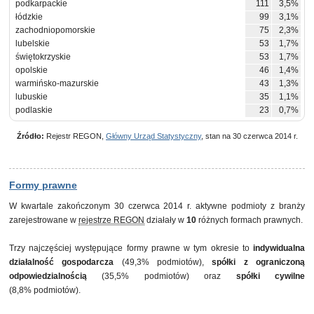
podkarpackie
111
3,5%
łódzkie
99
3,1%
zachodniopomorskie
75
2,3%
lubelskie
53
1,7%
świętokrzyskie
53
1,7%
opolskie
46
1,4%
warmińsko-mazurskie
43
1,3%
lubuskie
35
1,1%
podlaskie
23
0,7%
Źródło:
Rejestr REGON,
Główny Urząd Statystyczny
, stan na 30 czerwca 2014 r.
Formy prawne
W kwartale zakończonym 30 czerwca 2014 r. aktywne podmioty z branży
zarejestrowane w
rejestrze REGON
działały w
10
różnych formach prawnych.
Trzy najczęściej występujące formy prawne w tym okresie to
indywidualna
działalność gospodarcza
(49,3% podmiotów),
spółki z ograniczoną
odpowiedzialnością
(35,5% podmiotów) oraz
spółki cywilne
(8,8% podmiotów).