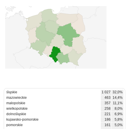
śląskie
1 027
32,0%
mazowieckie
463
14,4%
małopolskie
357
11,1%
wielkopolskie
258
8,0%
dolnośląskie
221
6,9%
kujawsko-pomorskie
186
5,8%
pomorskie
161
5,0%