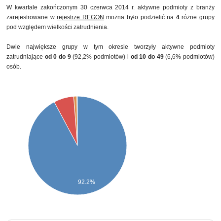
pozostałe
2
0,1%
W kwartale zakończonym 30 czerwca 2014 r. aktywne podmioty z branży
zarejestrowane w
rejestrze REGON
można było podzielić na
4
różne grupy
pod względem wielkości zatrudnienia.
Dwie największe grupy w tym okresie tworzyły aktywne podmioty
zatrudniające
od 0 do 9
(92,2% podmiotów) i
od 10 do 49
(6,6% podmiotów)
osób.
92.2%