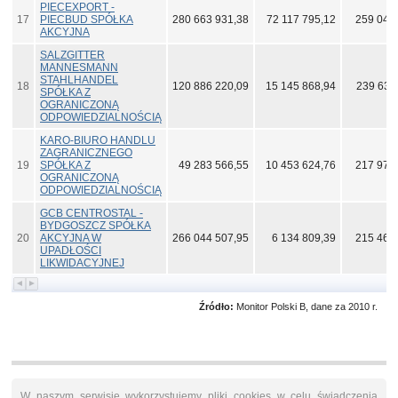
PIECEXPORT -
17
PIECBUD SPÓŁKA
280 663 931,38
72 117 795,12
259 040
AKCYJNA
SALZGITTER
MANNESMANN
STAHLHANDEL
18
120 886 220,09
15 145 868,94
239 630
SPÓŁKA Z
OGRANICZONĄ
ODPOWIEDZIALNOŚCIĄ
KARO-BIURO HANDLU
ZAGRANICZNEGO
19
SPÓŁKA Z
49 283 566,55
10 453 624,76
217 978
OGRANICZONĄ
ODPOWIEDZIALNOŚCIĄ
GCB CENTROSTAL -
BYDGOSZCZ SPÓŁKA
20
AKCYJNA W
266 044 507,95
6 134 809,39
215 467
UPADŁOŚCI
LIKWIDACYJNEJ
Źródło:
Monitor Polski B, dane za 2010 r.
W naszym serwisie wykorzystujemy pliki cookies w celu świadczenia