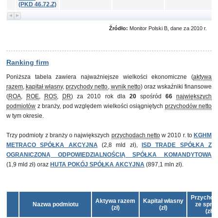
(PKD 46.72.Z)
Źródło:
Monitor Polski B, dane za 2010 r.
Ranking firm
Poniższa tabela zawiera najważniejsze wielkości ekonomiczne (
aktywa
razem
,
kapitał własny
,
przychody netto
,
wynik netto
) oraz wskaźniki finansowe
(
ROA
,
ROE
,
ROS
,
DR
) za 2010 rok dla
20
spośród
66
największych
podmiotów
z branży, pod względem wielkości osiągniętych
przychodów netto
w tym okresie.
Trzy podmioty z branży o największych
przychodach netto
w 2010 r. to
KGHM
METRACO SPÓŁKA AKCYJNA
(2,8 mld zł),
ISD TRADE SPÓŁKA Z
OGRANICZONĄ ODPOWIEDZIALNOŚCIĄ SPÓŁKA KOMANDYTOWA
(1,9 mld zł) oraz
HUTA POKÓJ SPÓŁKA AKCYJNA
(897,1 mln zł).
Przychody
Aktywa razem
Kapitał własny
Nazwa podmiotu
ze sprz
(zł)
(zł)
(zł)