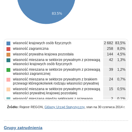
83.5%
własność krajowych osób fizycznych
2 682
83,5%
własność zagraniczna
258
8,0%
własność prywatna krajowa pozostała
144
4,5%
własność mieszana w sektorze prywatnym z przewagą
42
1,3%
własności krajowych osób fizycznych
własność mieszana w sektorze prywatnym z przewagą
39
1,2%
własności zagranicznej
własność mieszana w sektorze prywatnym z brakiem
24
0,7%
przewagi któregokolwiek rodzaju własności prywatnej
własność mieszana w sektorze prywatnym z przewagą
15
0,5%
własności prywatnej krajowej pozostałej
własność mieszana między sektorami z przewagą
2
0,1%
własności sektora prywatnego, w tym z przewagą
własności prywatnej krajowej pozostałej
Źródło:
Rejestr REGON,
Główny Urząd Statystyczny
, stan na 30 czerwca 2014 r.
własność mieszana między sektorami z przewagą
2
0,1%
własności sektora prywatnego, w tym z przewagą
własności krajowych osób fizycznych
własność państwowych osób prawnych
1
0,0%
Grupy zatrudnienia