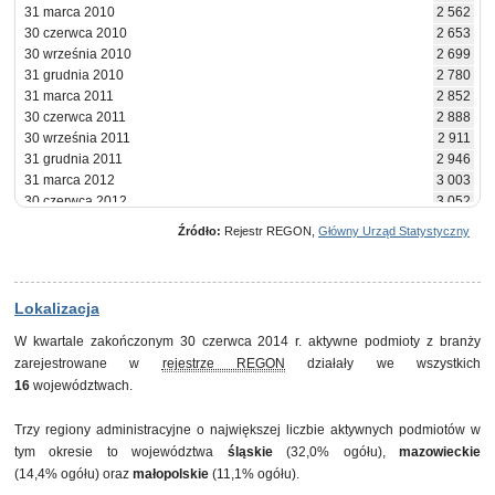
31 marca 2010
2 562
30 czerwca 2010
2 653
30 września 2010
2 699
31 grudnia 2010
2 780
31 marca 2011
2 852
30 czerwca 2011
2 888
30 września 2011
2 911
31 grudnia 2011
2 946
31 marca 2012
3 003
30 czerwca 2012
3 052
30 września 2012
3 102
Źródło:
Rejestr REGON,
Główny Urząd Statystyczny
31 grudnia 2012
3 129
31 marca 2013
3 191
30 czerwca 2013
3 227
30 września 2013
3 237
Lokalizacja
31 grudnia 2013
3 215
W kwartale zakończonym 30 czerwca 2014 r. aktywne podmioty z branży
31 marca 2014
3 226
zarejestrowane w
rejestrze REGON
działały we wszystkich
30 czerwca 2014
3 211
16
województwach.
Trzy regiony administracyjne o największej liczbie aktywnych podmiotów w
tym okresie to województwa
śląskie
(32,0% ogółu),
mazowieckie
(14,4% ogółu) oraz
małopolskie
(11,1% ogółu).