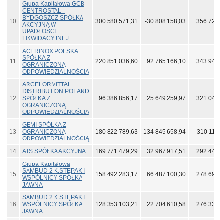
Grupa Kapitałowa GCB
CENTROSTAL -
BYDGOSZCZ SPÓŁKA
10
300 580 571,31
-30 808 158,03
356 723
AKCYJNA W
UPADŁOŚCI
LIKWIDACYJNEJ
ACERINOX POLSKA
SPÓŁKA Z
11
220 851 036,60
92 765 166,10
343 947
OGRANICZONĄ
ODPOWIEDZIALNOŚCIĄ
ARCELORMITTAL
DISTRIBUTION POLAND
12
SPÓŁKA Z
96 386 856,17
25 649 259,97
321 049
OGRANICZONĄ
ODPOWIEDZIALNOŚCIĄ
GEMI SPÓŁKA Z
13
OGRANICZONĄ
180 822 789,63
134 845 658,94
310 114
ODPOWIEDZIALNOŚCIĄ
14
ATS SPÓŁKA AKCYJNA
169 771 479,29
32 967 917,51
292 442
Grupa Kapitałowa
SAMBUD 2 K.STĘPAK I
15
158 492 283,17
66 487 100,30
278 691
WSPÓLNICY SPÓŁKA
JAWNA
SAMBUD 2 K.STĘPAK I
16
WSPÓLNICY SPÓŁKA
128 353 103,21
22 704 610,58
276 335
JAWNA