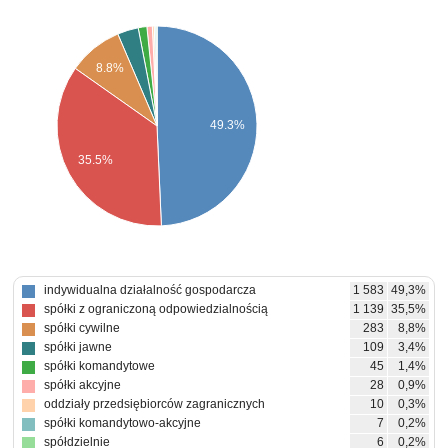
8.8%
49.3%
35.5%
indywidualna działalność gospodarcza
1 583
49,3%
spółki z ograniczoną odpowiedzialnością
1 139
35,5%
spółki cywilne
283
8,8%
spółki jawne
109
3,4%
spółki komandytowe
45
1,4%
spółki akcyjne
28
0,9%
oddziały przedsiębiorców zagranicznych
10
0,3%
spółki komandytowo-akcyjne
7
0,2%
spółdzielnie
6
0,2%