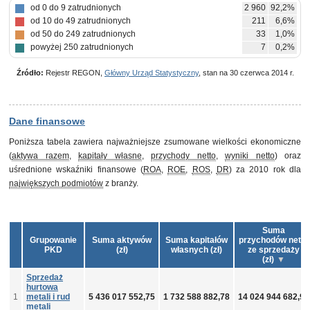
od 0 do 9 zatrudnionych
2 960
92,2%
od 10 do 49 zatrudnionych
211
6,6%
od 50 do 249 zatrudnionych
33
1,0%
powyżej 250 zatrudnionych
7
0,2%
Źródło:
Rejestr REGON,
Główny Urząd Statystyczny
, stan na 30 czerwca 2014 r.
Dane finansowe
Poniższa tabela zawiera najważniejsze zsumowane wielkości ekonomiczne
(
aktywa razem
,
kapitały własne
,
przychody netto
,
wyniki netto
) oraz
uśrednione wskaźniki finansowe (
ROA
,
ROE
,
ROS
,
DR
) za 2010 rok dla
największych podmiotów
z branży.
Suma
Grupowanie
Suma aktywów
Suma kapitałów
przychodów netto
PKD
(zł)
własnych (zł)
ze sprzedaży
(zł)
Sprzedaż
hurtowa
1
metali i rud
5 436 017 552,75
1 732 588 882,78
14 024 944 682,92
metali