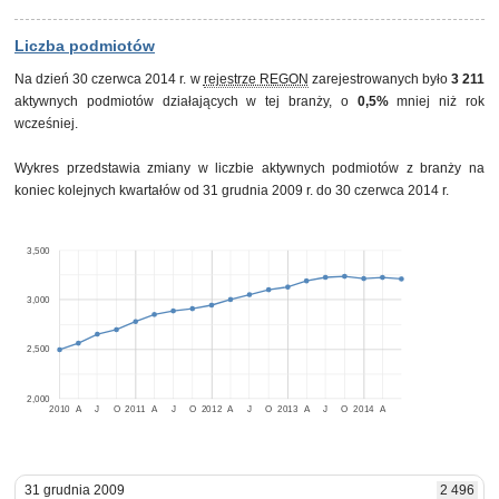
Liczba podmiotów
Na dzień 30 czerwca 2014 r. w
rejestrze REGON
zarejestrowanych było
3 211
aktywnych podmiotów działających w tej branży, o
0,5%
mniej niż rok
wcześniej.
Wykres przedstawia zmiany w liczbie aktywnych podmiotów z branży na
koniec kolejnych kwartałów od 31 grudnia 2009 r. do 30 czerwca 2014 r.
3,500
3,000
2,500
2,000
2010
A
J
O
2011
A
J
O
2012
A
J
O
2013
A
J
O
2014
A
31 grudnia 2009
2 496