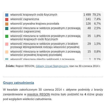
własność krajowych osób fizycznych
1 499
79,1%
własność zagraniczna
141
7,4%
własność prywatna krajowa pozostała
126
6,7%
własność mieszana w sektorze prywatnym z przewagą
48
2,5%
własności zagranicznej
własność mieszana w sektorze prywatnym z przewagą
35
1,8%
własności krajowych osób fizycznych
własność mieszana w sektorze prywatnym z brakiem
29
1,5%
przewagi któregokolwiek rodzaju własności prywatnej
własność mieszana w sektorze prywatnym z przewagą
15
0,8%
własności prywatnej krajowej pozostałej
własność mieszana między sektorami z przewagą
1
0,1%
własności sektora prywatnego, w tym z przewagą
własności krajowych osób fizycznych
Źródło:
Rejestr REGON,
Główny Urząd Statystyczny
, stan na 30 czerwca 2014 r.
Grupy zatrudnienia
W kwartale zakończonym 30 czerwca 2014 r. aktywne podmioty z branży
zarejestrowane w
rejestrze REGON
można było podzielić na
4
różne grupy
pod względem wielkości zatrudnienia.