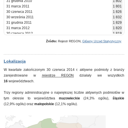
31 grudnia 2010
1 802
31 marca 2011
1 801
30 czerwca 2011
1 826
30 września 2011
1 832
31 grudnia 2011
1 829
31 marca 2012
1 820
30 czerwca 2012
1 819
30 września 2012
1 838
Źródło:
Rejestr REGON,
Główny Urząd Statystyczny
31 grudnia 2012
1 859
31 marca 2013
1 849
30 czerwca 2013
1 861
30 września 2013
1 888
Lokalizacja
31 grudnia 2013
1 889
W kwartale zakończonym 30 czerwca 2014 r. aktywne podmioty z branży
31 marca 2014
1 875
zarejestrowane w
rejestrze REGON
działały we wszystkich
30 czerwca 2014
1 894
16
województwach.
Trzy regiony administracyjne o największej liczbie aktywnych podmiotów w
tym okresie to województwa
mazowieckie
(24,3% ogółu),
śląskie
(12,9% ogółu) oraz
małopolskie
(12,1% ogółu).