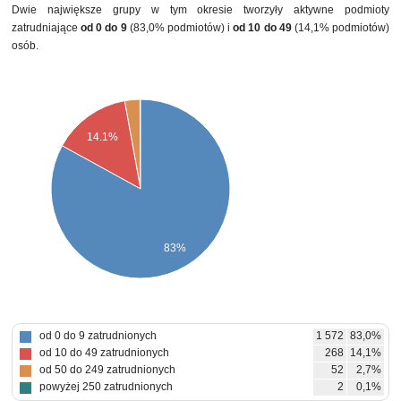
Dwie największe grupy w tym okresie tworzyły aktywne podmioty
zatrudniające
od 0 do 9
(83,0% podmiotów) i
od 10 do 49
(14,1% podmiotów)
osób.
14.1%
83%
od 0 do 9 zatrudnionych
1 572
83,0%
od 10 do 49 zatrudnionych
268
14,1%
od 50 do 249 zatrudnionych
52
2,7%
powyżej 250 zatrudnionych
2
0,1%