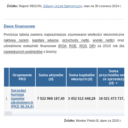
Źródło:
Rejestr REGON,
Główny Urząd Statystyczny
, stan na 30 czerwca 2014 r.
Dane finansowe
Poniższa tabela zawiera najważniejsze zsumowane wielkości ekonomiczne
(
aktywa razem
,
kapitały własne
,
przychody netto
,
wyniki netto
) oraz
uśrednione wskaźniki finansowe (
ROA
,
ROE
,
ROS
,
DR
) za 2010 rok dla
największych podmiotów
z branży.
Suma
Grupowanie
Suma aktywów
Suma kapitałów
przychodów netto
PKD
(zł)
własnych (zł)
ze sprzedaży
(zł)
Sprzedaż
hurtowa
1
napojów
7 522 968 187,40
3 452 512 448,28
16 021 473 737,7
alkoholowych
(PKD 46.34.A)
Źródło:
Monitor Polski B, dane za 2010 r.