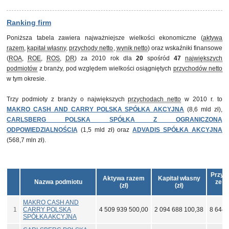
Ranking firm
Poniższa tabela zawiera najważniejsze wielkości ekonomiczne (
aktywa
razem
,
kapitał własny
,
przychody netto
,
wynik netto
) oraz wskaźniki finansowe
(
ROA
,
ROE
,
ROS
,
DR
) za 2010 rok dla
20
spośród
47
największych
podmiotów
z branży, pod względem wielkości osiągniętych
przychodów netto
w tym okresie.
Trzy podmioty z branży o największych
przychodach netto
w 2010 r. to
MAKRO CASH AND CARRY POLSKA SPÓŁKA AKCYJNA
(8,6 mld zł),
CARLSBERG POLSKA SPÓŁKA Z OGRANICZONĄ
ODPOWIEDZIALNOŚCIĄ
(1,5 mld zł) oraz
ADVADIS SPÓŁKA AKCYJNA
(568,7 mln zł).
Przyc
Aktywa razem
Kapitał własny
Nazwa podmiotu
ze s
(zł)
(zł)
(
MAKRO CASH AND
1
CARRY POLSKA
4 509 939 500,00
2 094 688 100,38
8 644 
SPÓŁKA AKCYJNA