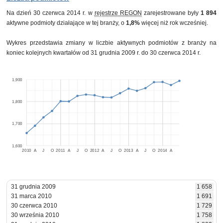
Na dzień 30 czerwca 2014 r. w
rejestrze REGON
zarejestrowane były
1 894
aktywne podmioty działające w tej branży, o
1,8%
więcej niż rok wcześniej.
Wykres przedstawia zmiany w liczbie aktywnych podmiotów z branży na
koniec kolejnych kwartałów od 31 grudnia 2009 r. do 30 czerwca 2014 r.
1,900
1,800
1,700
1,600
2010
A
J
O
2011
A
J
O
2012
A
J
O
2013
A
J
O
2014
A
31 grudnia 2009
1 658
31 marca 2010
1 691
30 czerwca 2010
1 729
30 września 2010
1 758