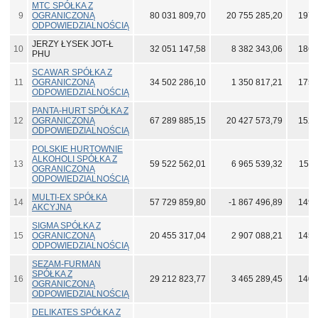
MTC SPÓŁKA Z
9
OGRANICZONĄ
80 031 809,70
20 755 285,20
197 
ODPOWIEDZIALNOŚCIĄ
JERZY ŁYSEK JOT-Ł
10
32 051 147,58
8 382 343,06
186 
PHU
SCAWAR SPÓŁKA Z
11
OGRANICZONĄ
34 502 286,10
1 350 817,21
175 
ODPOWIEDZIALNOŚCIĄ
PANTA-HURT SPÓŁKA Z
12
OGRANICZONĄ
67 289 885,15
20 427 573,79
152 
ODPOWIEDZIALNOŚCIĄ
POLSKIE HURTOWNIE
ALKOHOLI SPÓŁKA Z
13
59 522 562,01
6 965 539,32
151 
OGRANICZONĄ
ODPOWIEDZIALNOŚCIĄ
MULTI-EX SPÓŁKA
14
57 729 859,80
-1 867 496,89
149 
AKCYJNA
SIGMA SPÓŁKA Z
15
OGRANICZONĄ
20 455 317,04
2 907 088,21
145 
ODPOWIEDZIALNOŚCIĄ
SEZAM-FURMAN
SPÓŁKA Z
16
29 212 823,77
3 465 289,45
140 
OGRANICZONĄ
ODPOWIEDZIALNOŚCIĄ
DELIKATES SPÓŁKA Z