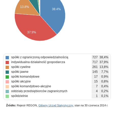
13.8%
38.4%
37.9%
spółki z ograniczoną odpowiedzialnością
727
38,4%
indywidualna działalność gospodarcza
717
37,9%
spółki cywilne
261
13,8%
spółki jawne
145
7,7%
spółki komandytowe
17
0,9%
spółki akcyjne
15
0,8%
spółki komandytowo-akcyjne
7
0,4%
oddziały przedsiębiorców zagranicznych
4
0,2%
spółdzielnie
1
0,1%
Źródło:
Rejestr REGON,
Główny Urząd Statystyczny
, stan na 30 czerwca 2014 r.