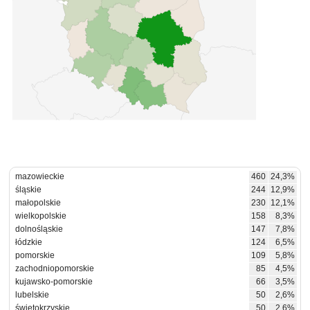
mazowieckie
460
24,3%
śląskie
244
12,9%
małopolskie
230
12,1%
wielkopolskie
158
8,3%
dolnośląskie
147
7,8%
łódzkie
124
6,5%
pomorskie
109
5,8%
zachodniopomorskie
85
4,5%
kujawsko-pomorskie
66
3,5%
lubelskie
50
2,6%
świętokrzyskie
50
2,6%