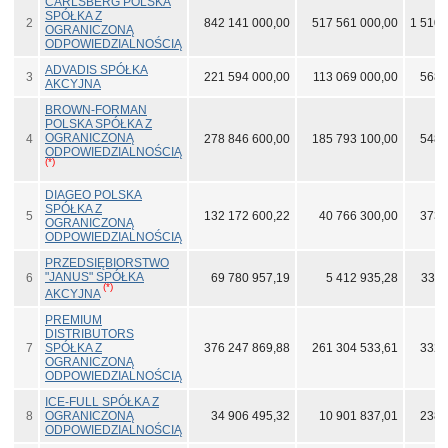
CARLSBERG POLSKA
SPÓŁKA Z
2
842 141 000,00
517 561 000,00
1 510 
OGRANICZONĄ
ODPOWIEDZIALNOŚCIĄ
ADVADIS SPÓŁKA
3
221 594 000,00
113 069 000,00
568 
AKCYJNA
BROWN-FORMAN
POLSKA SPÓŁKA Z
OGRANICZONĄ
4
278 846 600,00
185 793 100,00
548 
ODPOWIEDZIALNOŚCIĄ
(*)
DIAGEO POLSKA
SPÓŁKA Z
5
132 172 600,22
40 766 300,00
373 
OGRANICZONĄ
ODPOWIEDZIALNOŚCIĄ
PRZEDSIĘBIORSTWO
"JANUS" SPÓŁKA
6
69 780 957,19
5 412 935,28
335 
(*)
AKCYJNA
PREMIUM
DISTRIBUTORS
7
SPÓŁKA Z
376 247 869,88
261 304 533,61
332 
OGRANICZONĄ
ODPOWIEDZIALNOŚCIĄ
ICE-FULL SPÓŁKA Z
8
OGRANICZONĄ
34 906 495,32
10 901 837,01
238 
ODPOWIEDZIALNOŚCIĄ