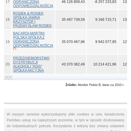
17
OGRANICZONĄ
46 126 809,43
-8 257 233,83
133 
ODPOWIEDZIALNOŚCIĄ
ROSIEK & ROSIEK
SPÓŁKA JAWNA
18
35 497 739,59
9 166 715,71
132 
KRZYSZTOF I
PRZEMYSŁAW ROSIEK
BACARDI-MARTINI
POLSKA SPÓŁKA Z
OGRANICZONĄ
19
35 070 467,96
9 942 077,95
127 
ODPOWIEDZIALNOŚCIĄ
(*)
PRZEDSIĘBIORSTWO
DYSTRYBUCJI
20
43 370 382,49
10 214 421,96
125 
ALKOHOLI "AGIS"
SPÓŁKA AKCYJNA
Źródło:
Monitor Polski B, dane za 2010 r.
W naszym serwisie wykorzystujemy pliki cookies w celu świadczenia
Państwu usług na najwyższym poziomie, w tym w sposób dostosowany
do indywidualnych potrzeb. Korzystanie z witryny bez zmiany ustawień