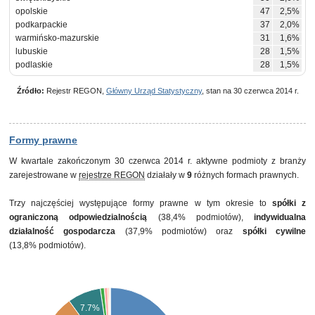
opolskie
47
2,5%
podkarpackie
37
2,0%
warmińsko-mazurskie
31
1,6%
lubuskie
28
1,5%
podlaskie
28
1,5%
Źródło:
Rejestr REGON,
Główny Urząd Statystyczny
, stan na 30 czerwca 2014 r.
Formy prawne
W kwartale zakończonym 30 czerwca 2014 r. aktywne podmioty z branży
zarejestrowane w
rejestrze REGON
działały w
9
różnych formach prawnych.
Trzy najczęściej występujące formy prawne w tym okresie to
spółki z
ograniczoną odpowiedzialnością
(38,4% podmiotów),
indywidualna
działalność gospodarcza
(37,9% podmiotów) oraz
spółki cywilne
(13,8% podmiotów).
7.7%