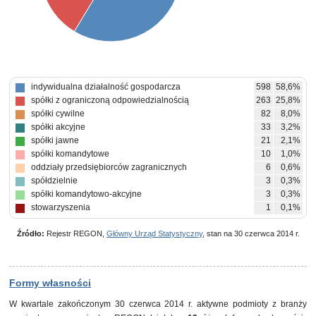
indywidualna działalność gospodarcza
598
58,6%
spółki z ograniczoną odpowiedzialnością
263
25,8%
spółki cywilne
82
8,0%
spółki akcyjne
33
3,2%
spółki jawne
21
2,1%
spółki komandytowe
10
1,0%
oddziały przedsiębiorców zagranicznych
6
0,6%
spółdzielnie
3
0,3%
spółki komandytowo-akcyjne
3
0,3%
stowarzyszenia
1
0,1%
Źródło:
Rejestr REGON,
Główny Urząd Statystyczny
, stan na 30 czerwca 2014 r.
Formy własności
W kwartale zakończonym 30 czerwca 2014 r. aktywne podmioty z branży