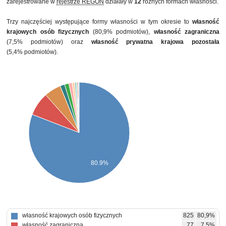
zarejestrowane w
rejestrze REGON
działały w
12
różnych formach własności.
Trzy najczęściej występujące formy własności w tym okresie to
własność
krajowych osób fizycznych
(80,9% podmiotów),
własność zagraniczna
(7,5% podmiotów) oraz
własność prywatna krajowa pozostała
(5,4% podmiotów).
80.9%
własność krajowych osób fizycznych
825
80,9%
własność zagraniczna
77
7,5%