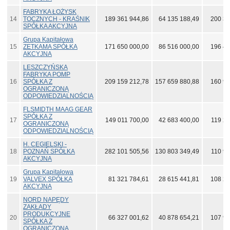
FABRYKA ŁOŻYSK
14
TOCZNYCH - KRAŚNIK
189 361 944,86
64 135 188,49
200 39
SPÓŁKA AKCYJNA
Grupa Kapitałowa
15
ZETKAMA SPÓŁKA
171 650 000,00
86 516 000,00
196 42
AKCYJNA
LESZCZYŃSKA
FABRYKA POMP
16
SPÓŁKA Z
209 159 212,78
157 659 880,88
160 98
OGRANICZONĄ
ODPOWIEDZIALNOŚCIĄ
FLSMIDTH MAAG GEAR
SPÓŁKA Z
17
149 011 700,00
42 683 400,00
119 28
OGRANICZONĄ
ODPOWIEDZIALNOŚCIĄ
H. CEGIELSKI -
18
POZNAŃ SPÓŁKA
282 101 505,56
130 803 349,49
110 93
AKCYJNA
Grupa Kapitałowa
19
VALVEX SPÓŁKA
81 321 784,61
28 615 441,81
108 29
AKCYJNA
NORD NAPĘDY
ZAKŁADY
PRODUKCYJNE
20
66 327 001,62
40 878 654,21
107 90
SPÓŁKA Z
OGRANICZONĄ