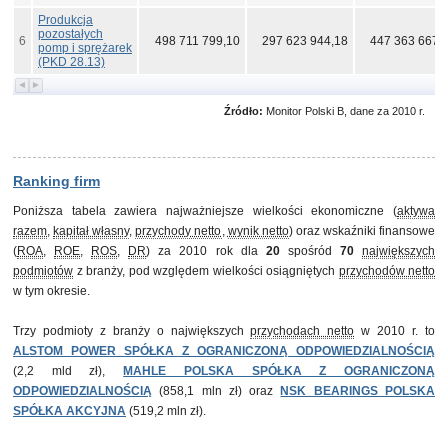
Produkcja
pozostałych
6
498 711 799,10
297 623 944,18
447 363 667,
pomp i sprężarek
(PKD 28.13)
Źródło:
Monitor Polski B, dane za 2010 r.
Ranking firm
Poniższa tabela zawiera najważniejsze wielkości ekonomiczne (
aktywa
razem
,
kapitał własny
,
przychody netto
,
wynik netto
) oraz wskaźniki finansowe
(
ROA
,
ROE
,
ROS
,
DR
) za 2010 rok dla
20
spośród
70
największych
podmiotów
z branży, pod względem wielkości osiągniętych
przychodów netto
w tym okresie.
Trzy podmioty z branży o największych
przychodach netto
w 2010 r. to
ALSTOM POWER SPÓŁKA Z OGRANICZONĄ ODPOWIEDZIALNOŚCIĄ
(2,2 mld zł),
MAHLE POLSKA SPÓŁKA Z OGRANICZONĄ
ODPOWIEDZIALNOŚCIĄ
(858,1 mln zł) oraz
NSK BEARINGS POLSKA
SPÓŁKA AKCYJNA
(519,2 mln zł).