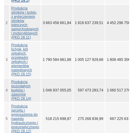
(PKD 28.1)
Produkcja
silników i turbin,
z wyłączeniem
silników
2
3 663 456 661,84
1 816 637 239,51
4 452 296 756,
lotniczych,
samochodowych
i motocyklowych
(PKD 28.11)
Produkcja
łożysk, kół
zębatych,
przekładni
3
1 790 584 881,88
1 005 127 929,68
1 808 485 306,
zębatych i
elementów
napędowych
(PKD 28.15)
Produkcja
pozostałych
4
kurków i
1 046 937 055,05
597 473 283,74
1 060 517 276,
zaworów
(PKD 28.14)
Produkcja
sprzętu i
wyposażenia do
5
napędu
518 215 698,87
275 268 836,99
667 225 631,
hydraulicznego i
pneumatycznego
(PKD 28.12)