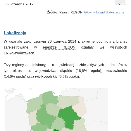
30 czerwca 2012
935
30 września 2012
942
Źródło:
Rejestr REGON,
Główny Urząd Statystyczny
31 grudnia 2012
956
31 marca 2013
974
30 czerwca 2013
978
30 września 2013
988
Lokalizacja
31 grudnia 2013
1 001
W kwartale zakończonym 30 czerwca 2014 r. aktywne podmioty z branży
31 marca 2014
1 019
zarejestrowane w
rejestrze REGON
działały we wszystkich
30 czerwca 2014
1 020
16
województwach.
Trzy regiony administracyjne o największej liczbie aktywnych podmiotów w
tym okresie to województwa
śląskie
(18,6% ogółu),
mazowieckie
(14,0% ogółu) oraz
wielkopolskie
(9,9% ogółu).