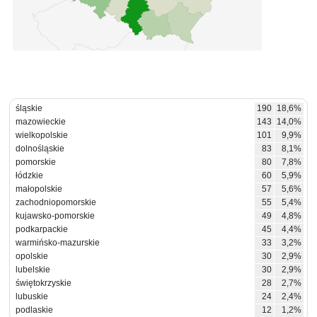
śląskie
190
18,6%
mazowieckie
143
14,0%
wielkopolskie
101
9,9%
dolnośląskie
83
8,1%
pomorskie
80
7,8%
łódzkie
60
5,9%
małopolskie
57
5,6%
zachodniopomorskie
55
5,4%
kujawsko-pomorskie
49
4,8%
podkarpackie
45
4,4%
warmińsko-mazurskie
33
3,2%
opolskie
30
2,9%
lubelskie
30
2,9%
świętokrzyskie
28
2,7%
lubuskie
24
2,4%
podlaskie
12
1,2%