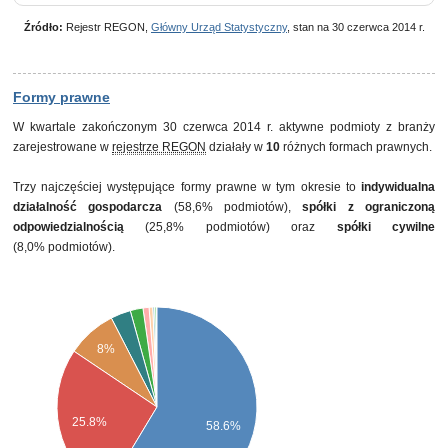
Źródło:
Rejestr REGON,
Główny Urząd Statystyczny
, stan na 30 czerwca 2014 r.
Formy prawne
W kwartale zakończonym 30 czerwca 2014 r. aktywne podmioty z branży
zarejestrowane w
rejestrze REGON
działały w
10
różnych formach prawnych.
Trzy najczęściej występujące formy prawne w tym okresie to
indywidualna
działalność gospodarcza
(58,6% podmiotów),
spółki z ograniczoną
odpowiedzialnością
(25,8% podmiotów) oraz
spółki cywilne
(8,0% podmiotów).
8%
25.8%
58.6%