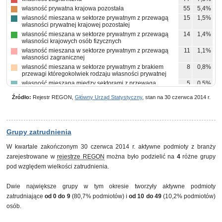
własność prywatna krajowa pozostała
55
5,4%
własność mieszana w sektorze prywatnym z przewagą
15
1,5%
własności prywatnej krajowej pozostałej
własność mieszana w sektorze prywatnym z przewagą
14
1,4%
własności krajowych osób fizycznych
własność mieszana w sektorze prywatnym z przewagą
11
1,1%
własności zagranicznej
własność mieszana w sektorze prywatnym z brakiem
8
0,8%
przewagi któregokolwiek rodzaju własności prywatnej
własność mieszana między sektorami z przewagą
5
0,5%
własności sektora prywatnego, w tym z przewagą
własności prywatnej krajowej pozostałej
Źródło:
Rejestr REGON,
Główny Urząd Statystyczny
, stan na 30 czerwca 2014 r.
własność skarbu państwa
3
0,3%
własność państwowych osób prawnych
3
0,3%
pozostałe
4
0,4%
Grupy zatrudnienia
W kwartale zakończonym 30 czerwca 2014 r. aktywne podmioty z branży
zarejestrowane w
rejestrze REGON
można było podzielić na
4
różne grupy
pod względem wielkości zatrudnienia.
Dwie największe grupy w tym okresie tworzyły aktywne podmioty
zatrudniające
od 0 do 9
(80,7% podmiotów) i
od 10 do 49
(10,2% podmiotów)
osób.