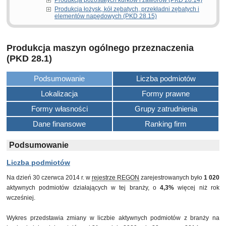
Produkcja pozostałych kurków i zaworów (PKD 28.14)
Produkcja łożysk, kół zębatych, przekładni zębatych i
elementów napędowych (PKD 28.15)
Produkcja maszyn ogólnego przeznaczenia
(PKD 28.1)
Podsumowanie
Liczba podmiotów
Lokalizacja
Formy prawne
Formy własności
Grupy zatrudnienia
Dane finansowe
Ranking firm
Podsumowanie
Liczba podmiotów
Na dzień 30 czerwca 2014 r. w
rejestrze REGON
zarejestrowanych było
1 020
aktywnych podmiotów działających w tej branży, o
4,3%
więcej niż rok
wcześniej.
Wykres przedstawia zmiany w liczbie aktywnych podmiotów z branży na