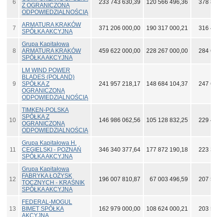
6
233 743 630,39
120 566 496,36
378 83
Z OGRANICZONĄ
ODPOWIEDZIALNOŚCIĄ
ARMATURA KRAKÓW
7
371 206 000,00
190 317 000,21
316 48
SPÓŁKA AKCYJNA
Grupa Kapitałowa
8
ARMATURA KRAKÓW
459 622 000,00
228 267 000,00
284 67
SPÓŁKA AKCYJNA
LM WIND POWER
BLADES (POLAND)
9
SPÓŁKA Z
241 957 218,17
148 684 104,37
247 66
OGRANICZONĄ
ODPOWIEDZIALNOŚCIĄ
TIMKEN-POLSKA
SPÓŁKA Z
10
146 986 062,56
105 128 832,25
229 43
OGRANICZONĄ
ODPOWIEDZIALNOŚCIĄ
Grupa Kapitałowa H.
11
CEGIELSKI - POZNAŃ
346 340 377,64
177 872 190,18
223 32
SPÓŁKA AKCYJNA
Grupa Kapitałowa
FABRYKA ŁOŻYSK
12
196 007 810,87
67 003 496,59
207 58
TOCZNYCH - KRAŚNIK
SPÓŁKA AKCYJNA
FEDERAL-MOGUL
13
BIMET SPÓŁKA
162 979 000,00
108 624 000,21
203 56
AKCYJNA