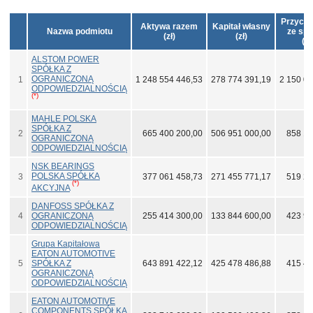
Przycho
Aktywa razem
Kapitał własny
Nazwa podmiotu
ze spr
(zł)
(zł)
(zł
ALSTOM POWER
SPÓŁKA Z
OGRANICZONĄ
1
1 248 554 446,53
278 774 391,19
2 150 01
ODPOWIEDZIALNOŚCIĄ
(*)
MAHLE POLSKA
SPÓŁKA Z
2
665 400 200,00
506 951 000,00
858 14
OGRANICZONĄ
ODPOWIEDZIALNOŚCIĄ
NSK BEARINGS
POLSKA SPÓŁKA
3
377 061 458,73
271 455 771,17
519 20
(*)
AKCYJNA
DANFOSS SPÓŁKA Z
4
OGRANICZONĄ
255 414 300,00
133 844 600,00
423 96
ODPOWIEDZIALNOŚCIĄ
Grupa Kapitałowa
EATON AUTOMOTIVE
5
SPÓŁKA Z
643 891 422,12
425 478 486,88
415 40
OGRANICZONĄ
ODPOWIEDZIALNOŚCIĄ
EATON AUTOMOTIVE
COMPONENTS SPÓŁKA