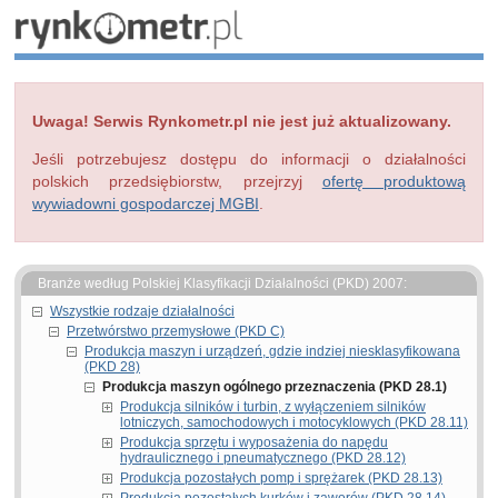
Uwaga! Serwis Rynkometr.pl nie jest już aktualizowany.
Jeśli potrzebujesz dostępu do informacji o działalności
polskich przedsiębiorstw, przejrzyj
ofertę produktową
wywiadowni gospodarczej MGBI
.
Branże według Polskiej Klasyfikacji Działalności (PKD) 2007:
Wszystkie rodzaje działalności
Przetwórstwo przemysłowe (PKD C)
Produkcja maszyn i urządzeń, gdzie indziej niesklasyfikowana
(PKD 28)
Produkcja maszyn ogólnego przeznaczenia (PKD 28.1)
Produkcja silników i turbin, z wyłączeniem silników
lotniczych, samochodowych i motocyklowych (PKD 28.11)
Produkcja sprzętu i wyposażenia do napędu
hydraulicznego i pneumatycznego (PKD 28.12)
Produkcja pozostałych pomp i sprężarek (PKD 28.13)