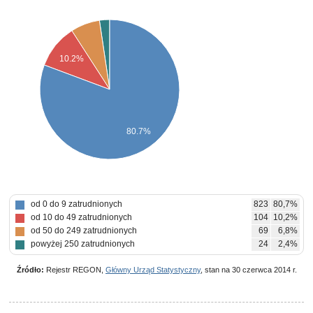
10.2%
80.7%
od 0 do 9 zatrudnionych
823
80,7%
od 10 do 49 zatrudnionych
104
10,2%
od 50 do 249 zatrudnionych
69
6,8%
powyżej 250 zatrudnionych
24
2,4%
Źródło:
Rejestr REGON,
Główny Urząd Statystyczny
, stan na 30 czerwca 2014 r.