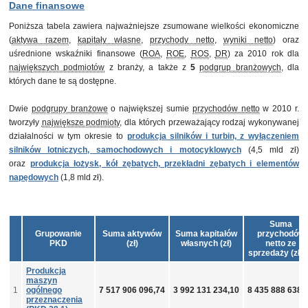
Dane finansowe
Poniższa tabela zawiera najważniejsze zsumowane wielkości ekonomiczne
(
aktywa razem
,
kapitały własne
,
przychody netto
,
wyniki netto
) oraz
uśrednione wskaźniki finansowe (
ROA
,
ROE
,
ROS
,
DR
) za 2010 rok dla
największych podmiotów
z branży, a także z
5
podgrup branżowych
, dla
których dane te są dostępne.
Dwie
podgrupy branżowe
o największej sumie
przychodów netto
w 2010 r.
tworzyły
największe podmioty
, dla których przeważający rodzaj wykonywanej
działalności w tym okresie to
produkcja silników i turbin, z wyłączeniem
silników lotniczych, samochodowych i motocyklowych
(4,5 mld zł)
oraz
produkcja łożysk, kół zębatych, przekładni zębatych i elementów
napędowych
(1,8 mld zł).
Suma
Grupowanie
Suma aktywów
Suma kapitałów
przychodów
PKD
(zł)
własnych (zł)
netto ze
sprzedaży (zł)
Produkcja
maszyn
1
ogólnego
7 517 906 096,74
3 992 131 234,10
8 435 888 638,
przeznaczenia