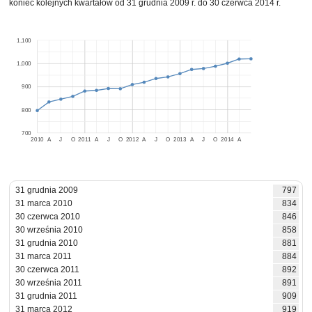
koniec kolejnych kwartałów od 31 grudnia 2009 r. do 30 czerwca 2014 r.
1,100
1,000
900
800
700
2010
A
J
O
2011
A
J
O
2012
A
J
O
2013
A
J
O
2014
A
31 grudnia 2009
797
31 marca 2010
834
30 czerwca 2010
846
30 września 2010
858
31 grudnia 2010
881
31 marca 2011
884
30 czerwca 2011
892
30 września 2011
891
31 grudnia 2011
909
31 marca 2012
919