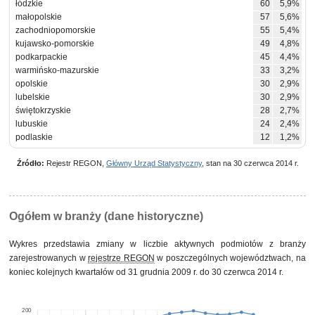
łódzkie
60
5,9%
małopolskie
57
5,6%
zachodniopomorskie
55
5,4%
kujawsko-pomorskie
49
4,8%
podkarpackie
45
4,4%
warmińsko-mazurskie
33
3,2%
opolskie
30
2,9%
lubelskie
30
2,9%
świętokrzyskie
28
2,7%
lubuskie
24
2,4%
podlaskie
12
1,2%
Źródło:
Rejestr REGON,
Główny Urząd Statystyczny
, stan na 30 czerwca 2014 r.
Ogółem w branży (dane historyczne)
Wykres przedstawia zmiany w liczbie aktywnych podmiotów z branży
zarejestrowanych w
rejestrze REGON
w poszczególnych województwach, na
koniec kolejnych kwartałów od 31 grudnia 2009 r. do 30 czerwca 2014 r.
200