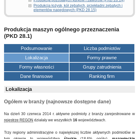
Produkcja pozostałych kurków i zaworów (PKD 28.14)
Produkcja łożysk, kół zębatych, przekładni zębatych i
elementów napędowych (PKD 28.15)
Produkcja maszyn ogólnego przeznaczenia
(PKD 28.1)
Podsumowanie
Liczba podmiotów
Lokalizacja
Formy prawne
Formy własności
Grupy zatrudnienia
Dane finansowe
Ranking firm
Lokalizacja
Ogółem w branży (najnowsze dostępne dane)
Na dzień 30 czerwca 2014 r. aktywne podmioty z branży zarejestrowane w
rejestrze REGON
działały we wszystkich
16
województwach.
Trzy regiony administracyjne o największej liczbie aktywnych podmiotów w
tym okresie to województwa
śląskie
(18,6% ogółu),
mazowieckie