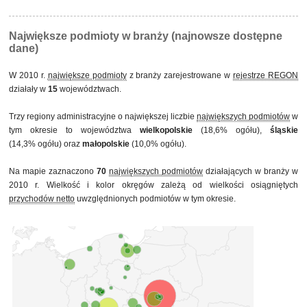
świętokrzyskie
lubuskie
podlaskie
Największe podmioty w branży (najnowsze dostępne
dane)
W 2010 r.
największe podmioty
z branży zarejestrowane w
rejestrze REGON
działały w
15
województwach.
Trzy regiony administracyjne o największej liczbie
największych podmiotów
w
tym okresie to województwa
wielkopolskie
(18,6% ogółu),
śląskie
(14,3% ogółu) oraz
małopolskie
(10,0% ogółu).
Na mapie zaznaczono
70
największych podmiotów
działających w branży w
2010 r. Wielkość i kolor okręgów zależą od wielkości osiągniętych
przychodów netto
uwzględnionych podmiotów w tym okresie.