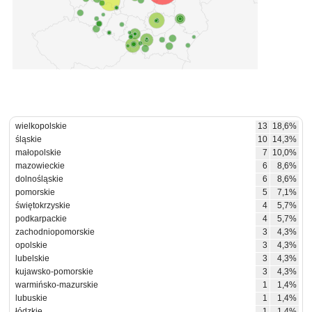
wielkopolskie
13
18,6%
śląskie
10
14,3%
małopolskie
7
10,0%
mazowieckie
6
8,6%
dolnośląskie
6
8,6%
pomorskie
5
7,1%
świętokrzyskie
4
5,7%
podkarpackie
4
5,7%
zachodniopomorskie
3
4,3%
opolskie
3
4,3%
lubelskie
3
4,3%
kujawsko-pomorskie
3
4,3%
warmińsko-mazurskie
1
1,4%
lubuskie
1
1,4%
łódzkie
1
1,4%