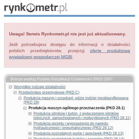
Uwaga! Serwis Rynkometr.pl nie jest już aktualizowany.
Jeśli potrzebujesz dostępu do informacji o działalności
polskich przedsiębiorstw, przejrzyj
ofertę produktową
wywiadowni gospodarczej MGBI
.
Branże według Polskiej Klasyfikacji Działalności (PKD) 2007:
Wszystkie rodzaje działalności
Przetwórstwo przemysłowe (PKD C)
Produkcja maszyn i urządzeń, gdzie indziej niesklasyfikowana
(PKD 28)
Produkcja maszyn ogólnego przeznaczenia (PKD 28.1)
Produkcja silników i turbin, z wyłączeniem silników
lotniczych, samochodowych i motocyklowych (PKD 28.11)
Produkcja sprzętu i wyposażenia do napędu
hydraulicznego i pneumatycznego (PKD 28.12)
Produkcja pozostałych pomp i sprężarek (PKD 28.13)