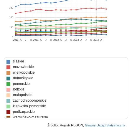
150
100
50
0
2010
A
J
O
2011
A
J
O
2012
A
J
O
2013
A
J
O
2014
A
śląskie
mazowieckie
wielkopolskie
dolnośląskie
pomorskie
łódzkie
małopolskie
zachodniopomorskie
kujawsko-pomorskie
podkarpackie
warmińsko-mazurskie
opolskie
Źródło:
Rejestr REGON,
Główny Urząd Statystyczny
lubelskie