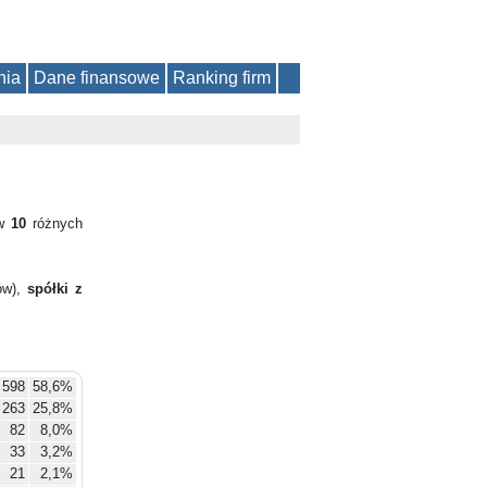
nia
Dane finansowe
Ranking firm
 w
10
różnych
ów),
spółki z
598
58,6%
263
25,8%
82
8,0%
33
3,2%
21
2,1%