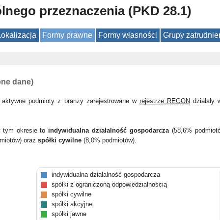
lnego przeznaczenia (PKD 28.1)
Lokalizacja
Formy prawne
Formy własności
Grupy zatrudnie
pne dane)
 aktywne podmioty z branży zarejestrowane w
rejestrze REGON
działały
w tym okresie to
indywidualna działalność gospodarcza
(58,6% podmiot
miotów) oraz
spółki cywilne
(8,0% podmiotów).
indywidualna działalność gospodarcza
spółki z ograniczoną odpowiedzialnością
spółki cywilne
spółki akcyjne
spółki jawne