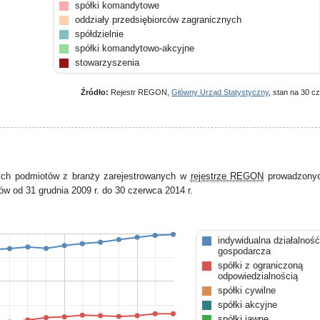
spółki komandytowe
oddziały przedsiębiorców zagranicznych
spółdzielnie
spółki komandytowo-akcyjne
stowarzyszenia
Źródło:
Rejestr REGON,
Główny Urząd Statystyczny
, stan na 30 c
ych podmiotów z branży zarejestrowanych w
rejestrze REGON
prowadzonyc
w od 31 grudnia 2009 r. do 30 czerwca 2014 r.
indywidualna działalność
gospodarcza
spółki z ograniczoną
odpowiedzialnością
spółki cywilne
spółki akcyjne
spółki jawne