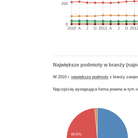
200
0
2010
A
J
O
2011
A
J
O
201
Największe podmioty w branży (naj
W 2010 r.
największe podmioty
z branży zarej
Najczęściej występująca forma prawna w tym o
40.6%