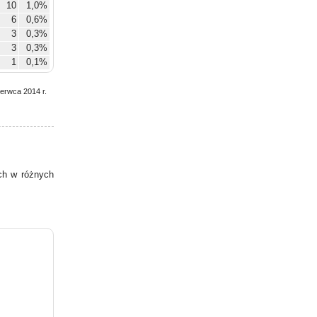
10
1,0%
6
0,6%
3
0,3%
3
0,3%
1
0,1%
zerwca 2014 r.
h w różnych