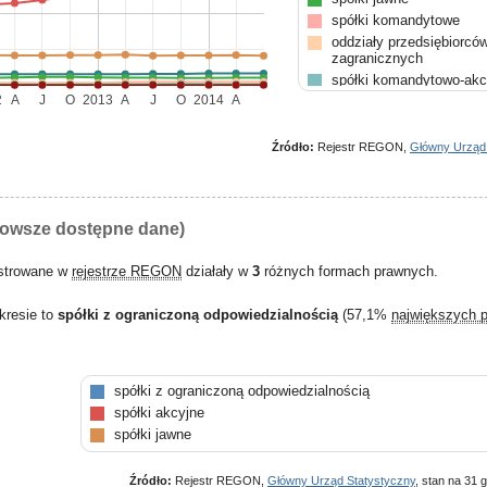
spółki komandytowe
oddziały przedsiębiorcó
zagranicznych
spółki komandytowo-akc
2
A
J
O
2013
A
J
O
2014
A
spółdzielnie
stowarzyszenia
Źródło:
Rejestr REGON,
Główny Urząd
nowsze dostępne dane)
estrowane w
rejestrze REGON
działały w
3
różnych formach prawnych.
kresie to
spółki z ograniczoną odpowiedzialnością
(57,1%
największych 
spółki z ograniczoną odpowiedzialnością
spółki akcyjne
spółki jawne
Źródło:
Rejestr REGON,
Główny Urząd Statystyczny
, stan na 31 g