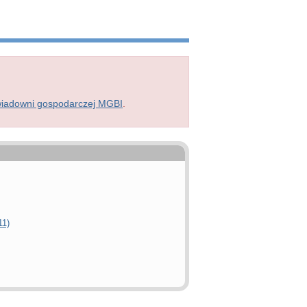
wiadowni gospodarczej MGBI
.
11)