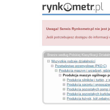
Uwaga! Serwis Rynkometr.pl nie jest j
Jeśli potrzebujesz dostępu do informacji 
Branże według Polskiej Klasyfikacji Działal
Wszystkie rodzaje działalności
Przetwórstwo przemysłowe (PKD C)
Produkcja maszyn i urządzeń, gdzie
Produkcja maszyn ogólnego pr
Produkcja silników i turbin,
Produkcja sprzętu i wyposaże
Produkcja pozostałych pomp i
Produkcja pozostałych kurków
Produkcja łożysk, kół zębaty