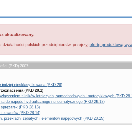
uż aktualizowany.
o działalności polskich przedsiębiorstw, przejrzyj
ofertę produktową wy
ności (PKD) 2007:
 indziej niesklasyfikowana (PKD 28)
zeznaczenia (PKD 28.1)
 z wyłączeniem silników lotniczych, samochodowych i motocyklowych (PKD 28.
nia do napędu hydraulicznego i pneumatycznego (PKD 28.12)
 sprężarek (PKD 28.13)
 i zaworów (PKD 28.14)
ch, przekładni zębatych i elementów napędowych (PKD 28.15)