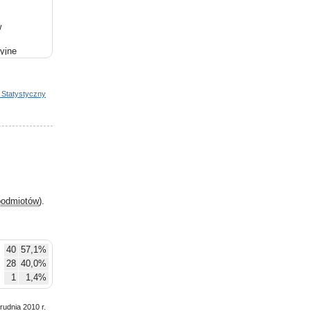
w
yjne
 Statystyczny
podmiotów
).
40
57,1%
28
40,0%
1
1,4%
rudnia 2010 r.