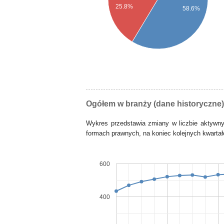
25.8%
58.6%
Ogółem w branży (dane historyczne)
Wykres przedstawia zmiany w liczbie aktywn
formach prawnych, na koniec kolejnych kwartałó
600
400