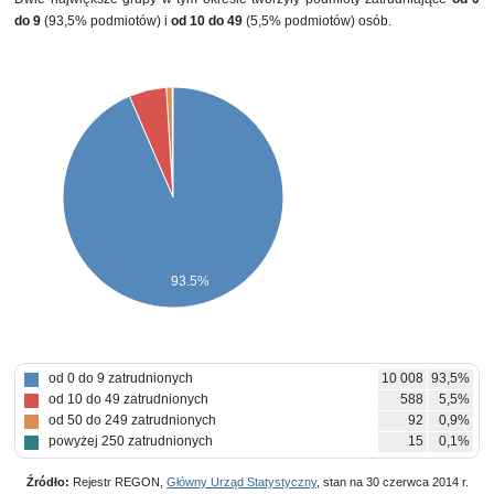
do 9
(93,5% podmiotów) i
od 10 do 49
(5,5% podmiotów) osób.
93.5%
od 0 do 9 zatrudnionych
10 008
93,5%
od 10 do 49 zatrudnionych
588
5,5%
od 50 do 249 zatrudnionych
92
0,9%
powyżej 250 zatrudnionych
15
0,1%
Źródło:
Rejestr REGON,
Główny Urząd Statystyczny
, stan na 30 czerwca 2014 r.