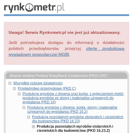
Uwaga! Serwis Rynkometr.pl nie jest już aktualizowany.
Jeśli potrzebujesz dostępu do informacji o działalności
polskich przedsiębiorstw, przejrzyj
ofertę produktową
wywiadowni gospodarczej MGBI
.
Branże według Polskiej Klasyfikacji Działalności (PKD) 2007:
Wszystkie rodzaje działalności
Przetwórstwo przemysłowe (PKD C)
Produkcja wyrobów z drewna oraz korka, z wyłączeniem mebli;
produkcja wyrobów ze słomy i materiałów używanych do
wyplatania (PKD 16)
Produkcja wyrobów z drewna, korka, słomy i materiałów
używanych do wyplatania (PKD 16.2)
Produkcja pozostałych wyrobów stolarskich i ciesielskich
dla budownictwa (PKD 16.23)
Produkcja pozostałych wyrobów stolarskich i
ciesielskich dla budownictwa (PKD 16.23.Z)