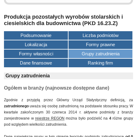
Produkcja pozostałych wyrobów stolarskich i
ciesielskich dla budownictwa (PKD 16.23.Z)
Podsumowanie
Liczba podmiotów
Lokalizacja
Formy prawne
Formy własności
Grupy zatrudnienia
Dane finansowe
Ranking firm
Grupy zatrudnienia
Ogółem w branży (najnowsze dostępne dane)
Zgodnie z przyjętą przez Główny Urząd Statystyczny definicją, za
zatrudnionego
uważa się osobę zatrudnioną na podstawie stosunku pracy. W
kwartale zakończonym 30 czerwca 2014 r. aktywne podmioty z branży
zarejestrowane w
rejestrze REGON
można było podzielić na
4
różne grupy
pod względem wielkości zatrudnienia.
Dwie największe grupy w tym okresie tworzyły podmioty zatrudniające
od 0