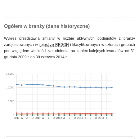
Ogółem w branży (dane historyczne)
Wykres przedstawia zmiany w liczbie aktywnych podmiotów z branży
zarejestrowanych w
rejestrze REGON
i klasyfikowanych w czterech grupach
pod względem wielkości zatrudnienia, na koniec kolejnych kwartałów od 31
grudnia 2009 r. do 30 czerwca 2014 r.
15,000
10,000
5,000
0
2010
A
J
O
2011
A
J
O
2012
A
J
O
2013
A
J
O
2014
A