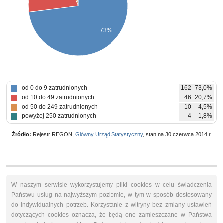
73%
od 0 do 9 zatrudnionych
162
73,0%
od 10 do 49 zatrudnionych
46
20,7%
od 50 do 249 zatrudnionych
10
4,5%
powyżej 250 zatrudnionych
4
1,8%
Źródło:
Rejestr REGON,
Główny Urząd Statystyczny
, stan na 30 czerwca 2014 r.
W naszym serwisie wykorzystujemy pliki cookies w celu świadczenia
Państwu usług na najwyższym poziomie, w tym w sposób dostosowany
do indywidualnych potrzeb. Korzystanie z witryny bez zmiany ustawień
dotyczących cookies oznacza, że będą one zamieszczane w Państwa