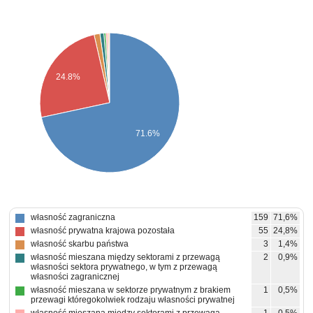
24.8%
71.6%
własność zagraniczna
159
71,6%
własność prywatna krajowa pozostała
55
24,8%
własność skarbu państwa
3
1,4%
własność mieszana między sektorami z przewagą
2
0,9%
własności sektora prywatnego, w tym z przewagą
własności zagranicznej
własność mieszana w sektorze prywatnym z brakiem
1
0,5%
przewagi któregokolwiek rodzaju własności prywatnej