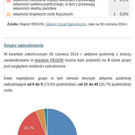
własność mieszana między sektorami z przewagą
1
0,5%
własności sektora publicznego, w tym z przewagą
własności skarbu państwa
własność krajowych osób fizycznych
1
0,5%
Źródło:
Rejestr REGON,
Główny Urząd Statystyczny
, stan na 30 czerwca 2014 r.
Grupy zatrudnienia
W kwartale zakończonym 30 czerwca 2014 r. aktywne podmioty z branży
zarejestrowane w
rejestrze REGON
można było podzielić na
4
różne grupy
pod względem wielkości zatrudnienia.
Dwie największe grupy w tym okresie tworzyły aktywne podmioty
zatrudniające
od 0 do 9
(73,0% podmiotów) i
od 10 do 49
(20,7% podmiotów)
osób.
20.7%