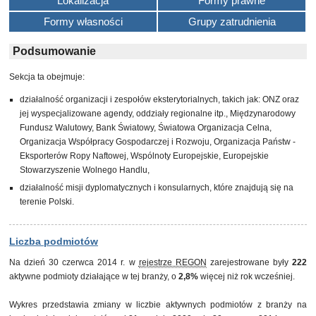
Lokalizacja
Formy prawne
Formy własności
Grupy zatrudnienia
Podsumowanie
Sekcja ta obejmuje:
działalność organizacji i zespołów eksterytorialnych, takich jak: ONZ oraz
jej wyspecjalizowane agendy, oddziały regionalne itp., Międzynarodowy
Fundusz Walutowy, Bank Światowy, Światowa Organizacja Celna,
Organizacja Współpracy Gospodarczej i Rozwoju, Organizacja Państw -
Eksporterów Ropy Naftowej, Wspólnoty Europejskie, Europejskie
Stowarzyszenie Wolnego Handlu,
działalność misji dyplomatycznych i konsularnych, które znajdują się na
terenie Polski.
Liczba podmiotów
Na dzień 30 czerwca 2014 r. w
rejestrze REGON
zarejestrowane były
222
aktywne podmioty działające w tej branży, o
2,8%
więcej niż rok wcześniej.
Wykres przedstawia zmiany w liczbie aktywnych podmiotów z branży na