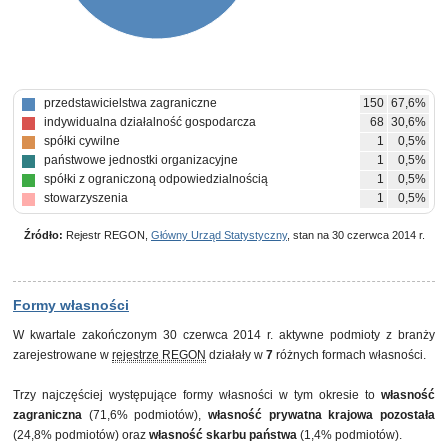
przedstawicielstwa zagraniczne
150
67,6%
indywidualna działalność gospodarcza
68
30,6%
spółki cywilne
1
0,5%
państwowe jednostki organizacyjne
1
0,5%
spółki z ograniczoną odpowiedzialnością
1
0,5%
stowarzyszenia
1
0,5%
Źródło:
Rejestr REGON,
Główny Urząd Statystyczny
, stan na 30 czerwca 2014 r.
Formy własności
W kwartale zakończonym 30 czerwca 2014 r. aktywne podmioty z branży
zarejestrowane w
rejestrze REGON
działały w
7
różnych formach własności.
Trzy najczęściej występujące formy własności w tym okresie to
własność
zagraniczna
(71,6% podmiotów),
własność prywatna krajowa pozostała
(24,8% podmiotów) oraz
własność skarbu państwa
(1,4% podmiotów).