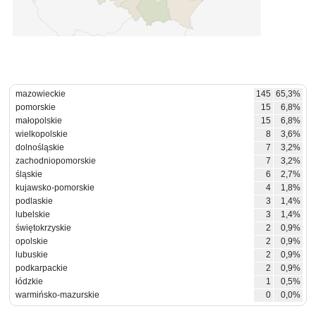
mazowieckie
145
65,3%
pomorskie
15
6,8%
małopolskie
15
6,8%
wielkopolskie
8
3,6%
dolnośląskie
7
3,2%
zachodniopomorskie
7
3,2%
śląskie
6
2,7%
kujawsko-pomorskie
4
1,8%
podlaskie
3
1,4%
lubelskie
3
1,4%
świętokrzyskie
2
0,9%
opolskie
2
0,9%
lubuskie
2
0,9%
podkarpackie
2
0,9%
łódzkie
1
0,5%
warmińsko-mazurskie
0
0,0%