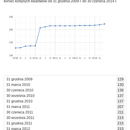
koniec kolejnych kwartałów od 31 grudnia 2009 r. do 30 czerwca 2014 r.
250
200
150
100
2010
A
J
O
2011
A
J
O
2012
A
J
O
2013
A
J
O
2014
A
31 grudnia 2009
129
31 marca 2010
130
30 czerwca 2010
136
30 września 2010
137
31 grudnia 2010
137
31 marca 2011
207
30 czerwca 2011
211
30 września 2011
215
31 grudnia 2011
215
31 marca 2012
215