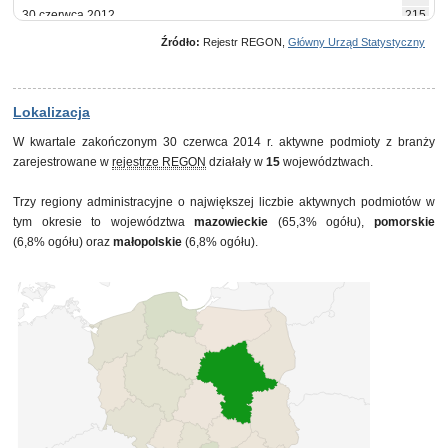
30 czerwca 2012
215
30 września 2012
215
Źródło:
Rejestr REGON,
Główny Urząd Statystyczny
31 grudnia 2012
215
31 marca 2013
216
30 czerwca 2013
216
30 września 2013
216
Lokalizacja
31 grudnia 2013
217
W kwartale zakończonym 30 czerwca 2014 r. aktywne podmioty z branży
31 marca 2014
219
zarejestrowane w
rejestrze REGON
działały w
15
województwach.
30 czerwca 2014
222
Trzy regiony administracyjne o największej liczbie aktywnych podmiotów w
tym okresie to województwa
mazowieckie
(65,3% ogółu),
pomorskie
(6,8% ogółu) oraz
małopolskie
(6,8% ogółu).