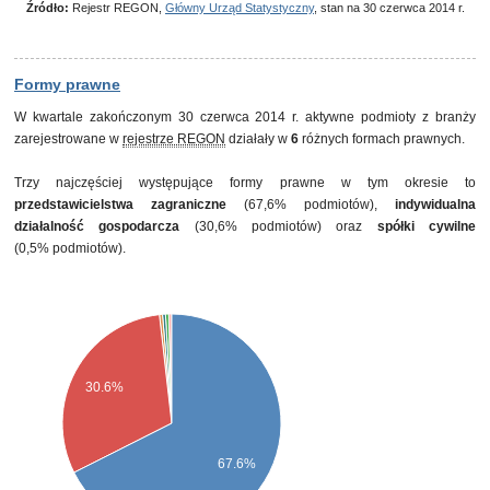
Źródło:
Rejestr REGON,
Główny Urząd Statystyczny
, stan na 30 czerwca 2014 r.
Formy prawne
W kwartale zakończonym 30 czerwca 2014 r. aktywne podmioty z branży
zarejestrowane w
rejestrze REGON
działały w
6
różnych formach prawnych.
Trzy najczęściej występujące formy prawne w tym okresie to
przedstawicielstwa zagraniczne
(67,6% podmiotów),
indywidualna
działalność gospodarcza
(30,6% podmiotów) oraz
spółki cywilne
(0,5% podmiotów).
30.6%
67.6%